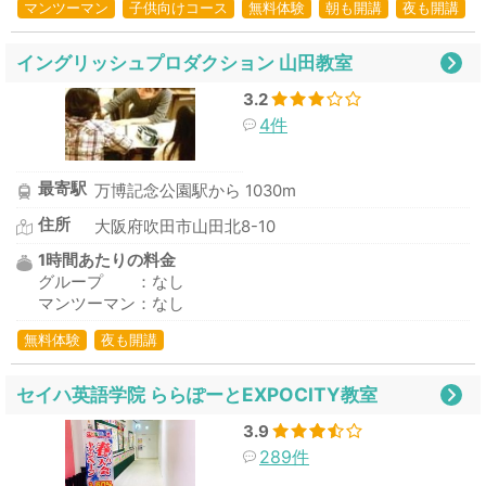
マンツーマン
子供向けコース
無料体験
朝も開講
夜も開講
イングリッシュプロダクション 山田教室
3.2
4件
最寄駅
万博記念公園駅から 1030m
住所
大阪府吹田市山田北8-10
1時間あたりの料金
グループ ：なし
マンツーマン：なし
無料体験
夜も開講
セイハ英語学院 ららぽーとEXPOCITY教室
3.9
289件