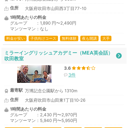
住所
大阪府吹田市山田西3丁目77-10
1時間あたりの料金
グループ ：1,890 円〜2,490円
マンツーマン：なし
料金が安い
子供向けコース
無料体験
夜も開講
大手
ミラーイングリッシュアカデミー（MEA英会話）
吹田教室
3.6
3件
最寄駅
万博記念公園駅から 1310m
住所
大阪府吹田市山田東1丁目10-26
1時間あたりの料金
グループ ：2,430 円〜2,970円
マンツーマン：5,940 円〜5,950円