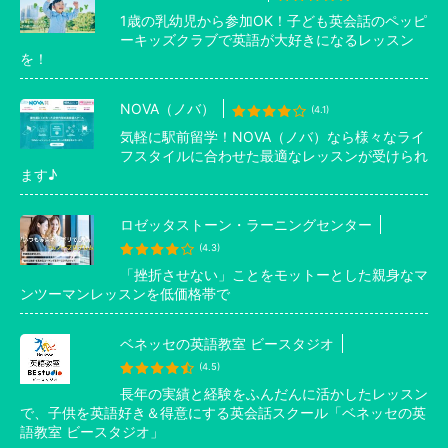
1歳の乳幼児から参加OK！子ども英会話のペッピ
ーキッズクラブで英語が大好きになるレッスン
を！
NOVA（ノバ）
(4.1)
気軽に駅前留学！NOVA（ノバ）なら様々なライ
フスタイルに合わせた最適なレッスンが受けられ
ます♪
ロゼッタストーン・ラーニングセンター
(4.3)
「挫折させない」ことをモットーとした親身なマ
ンツーマンレッスンを低価格帯で
ベネッセの英語教室 ビースタジオ
(4.5)
長年の実績と経験をふんだんに活かしたレッスン
で、子供を英語好き＆得意にする英会話スクール「ベネッセの英
語教室 ビースタジオ」