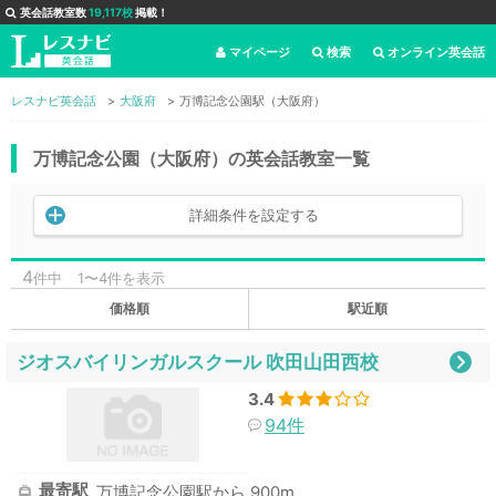
英会話教室数
19,117校
掲載！
マイページ
検索
オンライン英会話
レスナビ英会話
大阪府
万博記念公園駅（大阪府）
万博記念公園（大阪府）の英会話教室一覧
詳細条件を設定する
4
件中
1〜4件を表示
価格順
駅近順
ジオスバイリンガルスクール 吹田山田西校
3.4
94件
最寄駅
万博記念公園駅から 900m