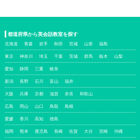
都道府県から英会話教室を探す
北海道
青森
岩手
秋田
宮城
山形
福島
東京
神奈川
埼玉
千葉
茨城
群馬
栃木
山梨
愛知
静岡
三重
岐阜
新潟
長野
石川
富山
福井
大阪
兵庫
京都
滋賀
奈良
和歌山
広島
岡山
山口
鳥取
島根
愛媛
香川
高知
徳島
福岡
熊本
鹿児島
長崎
佐賀
大分
宮崎
沖縄