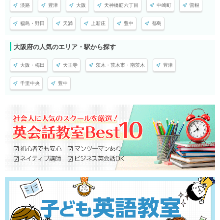
淡路
豊津
大阪
天神橋筋六丁目
中崎町
曽根
福島・野田
天満
上新庄
豊中
都島
大阪府の人気のエリア・駅から探す
大阪・梅田
天王寺
茨木・茨木市・南茨木
豊津
千里中央
豊中