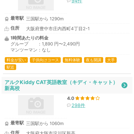
94件
最寄駅
三国駅から 1290m
住所
大阪府豊中市庄内西町4丁目2-1
1時間あたりの料金
グループ ：1,890 円〜2,490円
マンツーマン：なし
料金が安い
子供向けコース
無料体験
夜も開講
大手
駅近
アルクKiddy CAT英語教室（キディ・キャット）
新高校
4.0
298件
最寄駅
三国駅から 1060m
住所
大阪府大阪市淀川区新高