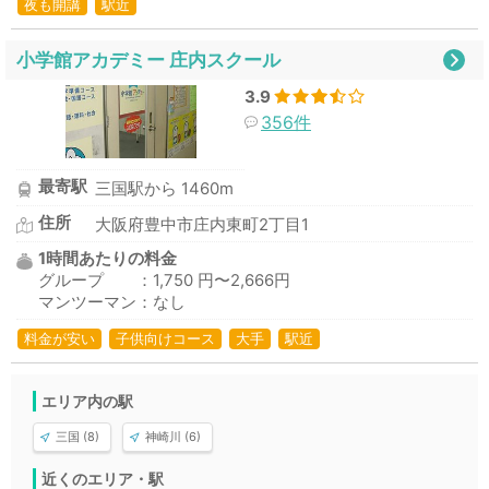
夜も開講
駅近
小学館アカデミー 庄内スクール
3.9
356件
最寄駅
三国駅から 1460m
住所
大阪府豊中市庄内東町2丁目1
1時間あたりの料金
グループ ：1,750 円〜2,666円
マンツーマン：なし
料金が安い
子供向けコース
大手
駅近
エリア内の駅
三国 (8)
神崎川 (6)
近くのエリア・駅