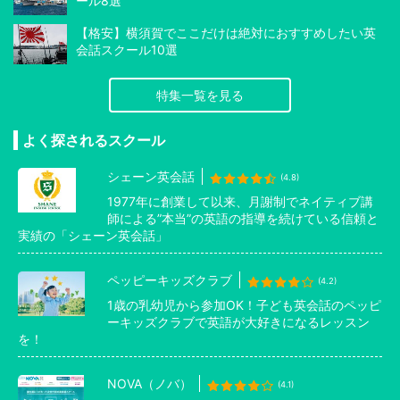
ール8選
【格安】横須賀でここだけは絶対におすすめしたい英
会話スクール10選
特集一覧を見る
よく探されるスクール
シェーン英会話
(4.8)
1977年に創業して以来、月謝制でネイティブ講
師による”本当”の英語の指導を続けている信頼と
実績の「シェーン英会話」
ペッピーキッズクラブ
(4.2)
1歳の乳幼児から参加OK！子ども英会話のペッピ
ーキッズクラブで英語が大好きになるレッスン
を！
NOVA（ノバ）
(4.1)