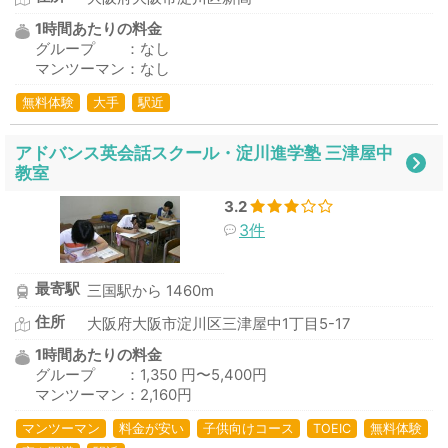
1時間あたりの料金
グループ ：なし
マンツーマン：なし
無料体験
大手
駅近
アドバンス英会話スクール・淀川進学塾 三津屋中
教室
3.2
3件
最寄駅
三国駅から 1460m
住所
大阪府大阪市淀川区三津屋中1丁目5-17
1時間あたりの料金
グループ ：1,350 円〜5,400円
マンツーマン：2,160円
マンツーマン
料金が安い
子供向けコース
TOEIC
無料体験