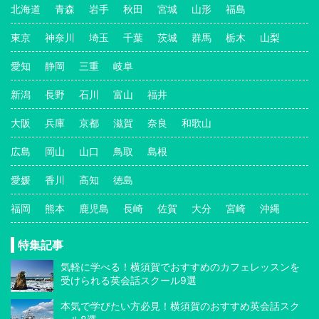
北海道
青森
岩手
秋田
宮城
山形
福島
東京
神奈川
埼玉
千葉
茨城
群馬
栃木
山梨
愛知
静岡
三重
岐阜
新潟
長野
石川
富山
福井
大阪
兵庫
京都
滋賀
奈良
和歌山
広島
岡山
山口
鳥取
島根
愛媛
香川
高知
徳島
福岡
熊本
鹿児島
長崎
佐賀
大分
宮崎
沖縄
特集記事
気軽に学べる！横須賀でおすすめのカフェレッスンを
受けられる英会話スクール9選
本気で学びたい方必見！横須賀のおすすめ英会話スク