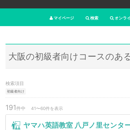
マイページ
検索
オンラ
大阪の初級者向けコースのあ
検索項目
初級者向け
191
件中
41〜60件を表示
ヤマハ英語教室 八戸ノ里センタ