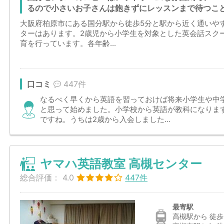
るので小さいお子さんは飽きずにレッスンまで待つこ
大阪府柏原市にある国分駅から徒歩5分と駅から近く通いや
ターはあります。2歳児から小学生を対象とした英会話スク
育を行っています。各年齢...
口コミ
447件
なるべく早くから英語を習っておけば将来小学生や中
と思って始めました。小学校から英語が教科になりま
ですね。うちは2歳から入会しました...
ヤマハ英語教室 高槻センター
総合評価：
4.0
447件
最寄駅
高槻駅から 徒歩