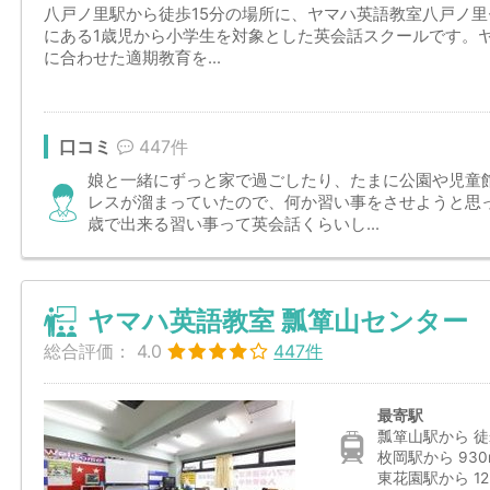
八戸ノ里駅から徒歩15分の場所に、ヤマハ英語教室八戸ノ
にある1歳児から小学生を対象とした英会話スクールです。
に合わせた適期教育を...
口コミ
447件
娘と一緒にずっと家で過ごしたり、たまに公園や児童
レスが溜まっていたので、何か習い事をさせようと思
歳で出来る習い事って英会話くらいし...
ヤマハ英語教室 瓢箪山センター
総合評価：
4.0
447件
最寄駅
瓢箪山駅から 徒
枚岡駅から 930
東花園駅から 12