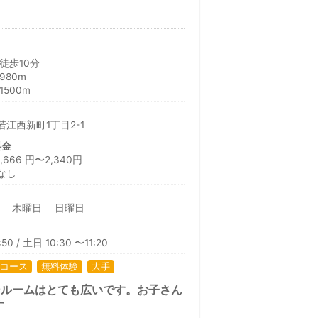
徒歩10分
980m
500m
江西新町1丁目2-1
料金
66 円〜2,340円
なし
日 木曜日 日曜日
50 / 土日 10:30 〜11:20
コース
無料体験
大手
ンルームはとても広いです。お子さん
す