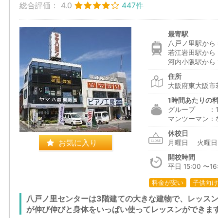
総合評価：
4.0
447件
最寄駅
八戸ノ里駅から 
若江岩田駅から 
河内小阪駅から 1
住所
大阪府東大阪市若
1時間あたりの
グループ ：1,6
マンツーマン：
休校日
お気に入り
月曜日 火曜
開校時間
平日 15:00 〜16:
料金が安い
子供向け
八戸ノ里センターは3階建ての大きな建物で、レッス
が伸び伸びと身体をいっぱい使ってレッスンができま