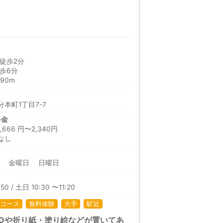
徒歩2分
歩6分
90m
本町1丁目7-7
料金
66 円〜2,340円
なし
日 金曜日 日曜日
50 / 土日 10:30 〜11:20
コース
無料体験
大手
駅近
Dや折り紙・塗り絵などが置いてあ