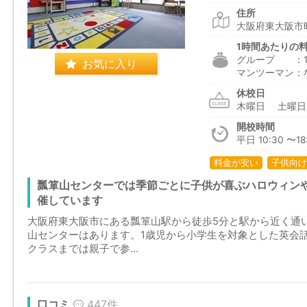
住所
大阪府東大阪市昭
1時間あたりの
グループ ：1,6
お気に入り
マンツーマン：
休校日
木曜日 土曜
開校時間
平日 10:30 〜18
料金が安い
子供向け
瓢箪山センターでは季節ごとに子供が喜ぶハロウィン
催しています
大阪府東大阪市にある瓢箪山駅から徒歩5分と駅から近く通
山センターはあります。1歳児から小学生を対象とした英会話
クラスまでは親子で参...
口コミ
447件