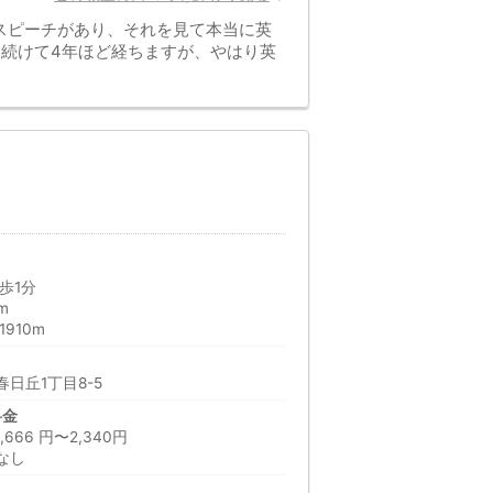
スピーチがあり、それを見て本当に英
ら続けて4年ほど経ちますが、やはり英
歩1分
m
910m
日丘1丁目8-5
料金
66 円〜2,340円
なし