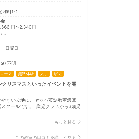
和町1-2
料金
66 円〜2,340円
なし
日 日曜日
:50 不明
コース
無料体験
大手
駅近
やクリスマスといったイベントを開
いやすい立地に、ヤマハ英語教室瓢箪
スクールです。1歳児クラスから3歳児
もっと見る
この教室の口コミを詳しく見る