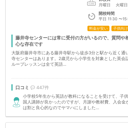
月曜日 火曜
開校時間
平日 11:30 〜15:
料金が安い
子供向け
藤井寺センターには常に受付の方がいるので、質問や
心な存在です
大阪府藤井寺市にある藤井寺駅から徒歩3分と駅から近く通
寺センターはあります。2歳児から小学生を対象とした英会
ループレッスンは全て英語...
口コミ
447件
小学校5年生から英語が教科になることを受けて、子
国人講師が良かったのですが、月謝や教材費、入会金
は割と良心的なのでヤマハにしました...