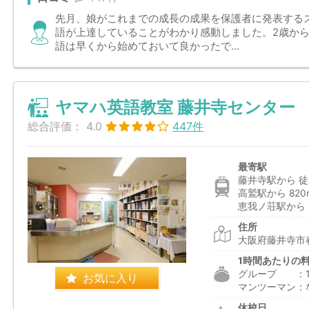
先月、娘がこれまでの成長の成果を保護者に発表する
語が上達していることがわかり感動しました。2歳か
語は早くから始めておいて良かったで...
ヤマハ英語教室 藤井寺センター
総合評価：
4.0
447件
最寄駅
藤井寺駅から 徒
高鷲駅から 820
恵我ノ荘駅から 1
住所
大阪府藤井寺市春
1時間あたりの
グループ ：1,6
お気に入り
マンツーマン：
休校日