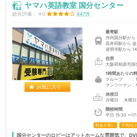
ヤマハ英語教室 国分センター
総合評価：
4.0
447件
最寄駅
河内国分駅から 
高井田駅から 徒
道明寺駅から 14
住所
大阪府柏原市国分
1時間あたりの
グループ ：1,6
マンツーマン：
お気に入り
休校日
月曜日 木曜
開校時間
平日 15:30 〜17:
料金が安い
子供向け
国分センターのロビーはアットホームな雰囲気で、DV