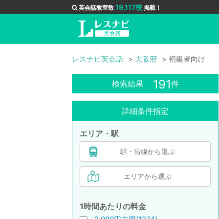
19,117校
英会話教室数
掲載！
レスナビ英会話
大阪府
初級者向け
191
検索結果
件
詳細条件指定
エリア・駅
駅・沿線から選ぶ
エリアから選ぶ
1時間あたりの料金