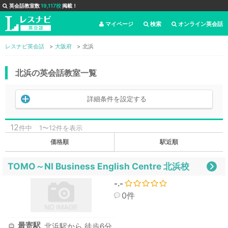
英会話教室数
19,117校
掲載！
マイページ
検索
オンライン英会話
レスナビ英会話
大阪府
北浜
北浜の英会話教室一覧
詳細条件を設定する
12
件中
1〜12件を表示
価格順
駅近順
TOMO～NI Business English Centre 北浜校
-.-
0件
最寄駅
北浜駅から 徒歩6分