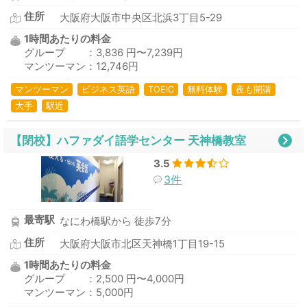
住所
大阪府大阪市中央区北浜3丁目5-29
1時間あたりの料金
グループ ：3,836 円〜7,239円
マンツーマン：12,746円
マンツーマン
ビジネス英語
TOEIC
無料体験
夜も開講
大手
駅近
【閉校】ハファダイ語学センター 天神橋教室
3.5
3件
最寄駅
なにわ橋駅から 徒歩7分
住所
大阪府大阪市北区天神橋1丁目19-15
1時間あたりの料金
グループ ：2,500 円〜4,000円
マンツーマン：5,000円