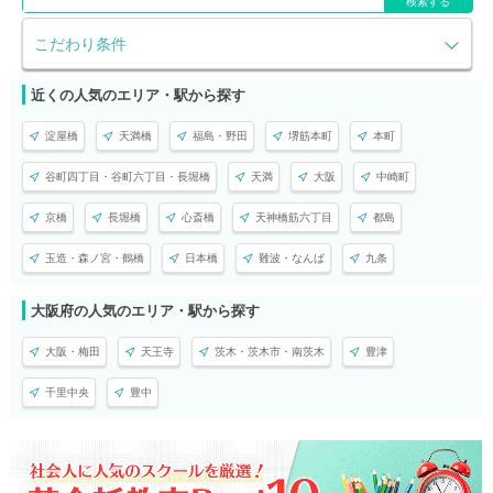
検索する
こだわり条件
近くの人気のエリア・駅から探す
淀屋橋
天満橋
福島・野田
堺筋本町
本町
谷町四丁目・谷町六丁目・長堀橋
天満
大阪
中崎町
京橋
長堀橋
心斎橋
天神橋筋六丁目
都島
玉造・森ノ宮・鶴橋
日本橋
難波・なんば
九条
大阪府の人気のエリア・駅から探す
大阪・梅田
天王寺
茨木・茨木市・南茨木
豊津
千里中央
豊中