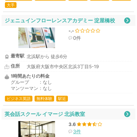
大手
ジェニュインフローレンスアカデミー 淀屋橋校
-.-
0件
最寄駅
北浜駅から 徒歩6分
住所
大阪府大阪市中央区北浜3丁目5-19
1時間あたりの料金
グループ ：なし
マンツーマン：なし
ビジネス英語
無料体験
駅近
英会話スクール イマージ 北浜教室
3.6
3件