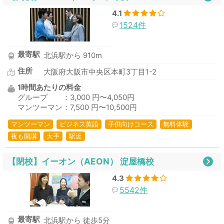
4.1
1524件
最寄駅
北浜駅から 910m
住所
大阪府大阪市中央区本町3丁目1-2
1時間あたりの料金
グループ ：3,000 円〜4,050円
マンツーマン：7,500 円〜10,500円
マンツーマン
ビジネス英語
子供向けコース
無料体験
夜も開講
大手
駅近
【閉校】イーオン（AEON） 淀屋橋校
4.3
5542件
最寄駅
北浜駅から 徒歩5分