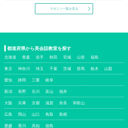
マガジン一覧を見る
都道府県から英会話教室を探す
北海道
青森
岩手
秋田
宮城
山形
福島
東京
神奈川
埼玉
千葉
茨城
群馬
栃木
山梨
愛知
静岡
三重
岐阜
新潟
長野
石川
富山
福井
大阪
兵庫
京都
滋賀
奈良
和歌山
広島
岡山
山口
鳥取
島根
愛媛
香川
高知
徳島