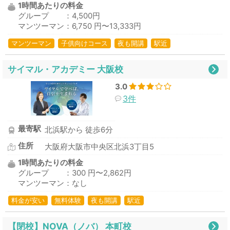
1時間あたりの料金
グループ ：4,500円
マンツーマン：6,750 円〜13,333円
マンツーマン
子供向けコース
夜も開講
駅近
サイマル・アカデミー 大阪校
3.0
3件
最寄駅
北浜駅から 徒歩6分
住所
大阪府大阪市中央区北浜3丁目5
1時間あたりの料金
グループ ：300 円〜2,862円
マンツーマン：なし
料金が安い
無料体験
夜も開講
駅近
【閉校】NOVA（ノバ） 本町校