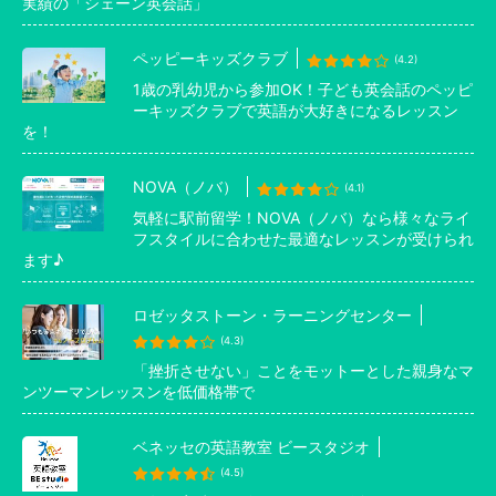
実績の「シェーン英会話」
ペッピーキッズクラブ
(4.2)
1歳の乳幼児から参加OK！子ども英会話のペッピ
ーキッズクラブで英語が大好きになるレッスン
を！
NOVA（ノバ）
(4.1)
気軽に駅前留学！NOVA（ノバ）なら様々なライ
フスタイルに合わせた最適なレッスンが受けられ
ます♪
ロゼッタストーン・ラーニングセンター
(4.3)
「挫折させない」ことをモットーとした親身なマ
ンツーマンレッスンを低価格帯で
ベネッセの英語教室 ビースタジオ
(4.5)