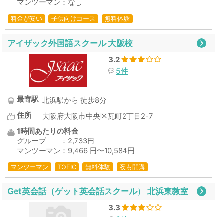
マンツーマン：なし
料金が安い
子供向けコース
無料体験
アイザック外国語スクール 大阪校
3.2
5件
最寄駅
北浜駅から 徒歩8分
住所
大阪府大阪市中央区瓦町2丁目2-7
1時間あたりの料金
グループ ：2,733円
マンツーマン：9,466 円〜10,584円
マンツーマン
TOEIC
無料体験
夜も開講
Get英会話（ゲット英会話スクール） 北浜東教室
3.3