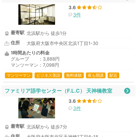
3.6
3件
最寄駅
北浜駅から 徒歩1分
住所
大阪府大阪市中央区北浜1丁目1-30
1時間あたりの料金
グループ ：3,888円
マンツーマン：7,098円
マンツーマン
ビジネス英語
無料体験
夜も開講
駅近
ファミリア語学センター（F.L.C） 天神橋教室
3.6
3件
最寄駅
北浜駅から 徒歩7分
住所