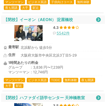
マンツーマン
ビジネス英語
子供向けコース
無料体験
夜も開講
大手
駅近
【閉校】イーオン（AEON） 淀屋橋校
4.3
5542件
最寄駅
北浜駅から 徒歩5分
住所
大阪府大阪市中央区北浜3丁目5-29
1時間あたりの料金
グループ ：3,836 円〜7,239円
マンツーマン：12,746円
マンツーマン
ビジネス英語
TOEIC
無料体験
夜も開講
大手
駅近
【閉校】ハファダイ語学センター 天神橋教室
3.5