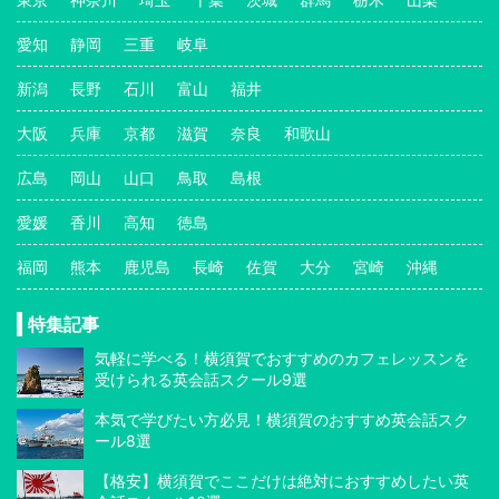
愛知
静岡
三重
岐阜
新潟
長野
石川
富山
福井
大阪
兵庫
京都
滋賀
奈良
和歌山
広島
岡山
山口
鳥取
島根
愛媛
香川
高知
徳島
福岡
熊本
鹿児島
長崎
佐賀
大分
宮崎
沖縄
特集記事
気軽に学べる！横須賀でおすすめのカフェレッスンを
受けられる英会話スクール9選
本気で学びたい方必見！横須賀のおすすめ英会話スク
ール8選
【格安】横須賀でここだけは絶対におすすめしたい英