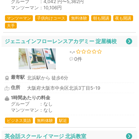
グループ ：4,042 円〜5,362円
マンツーマン：10,106円
マンツーマン
子供向けコース
無料体験
朝も開講
夜も開講
大手
ジェニュインフローレンスアカデミー 淀屋橋校
-.-
0件
最寄駅
北浜駅から 徒歩6分
住所
大阪府大阪市中央区北浜3丁目5-19
1時間あたりの料金
グループ ：なし
マンツーマン：なし
ビジネス英語
無料体験
駅近
英会話スクール イマージ 北浜教室