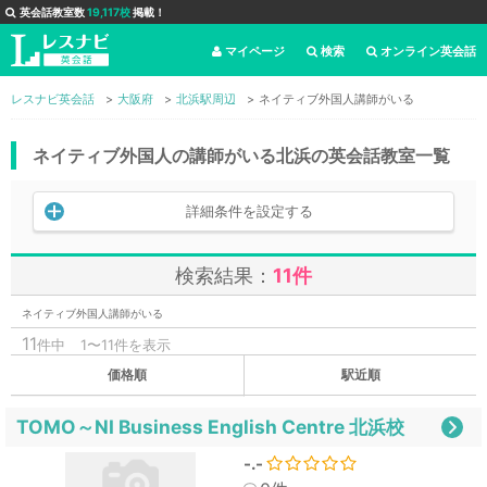
英会話教室数
19,117校
掲載！
マイページ
検索
オンライン英会話
レスナビ英会話
大阪府
北浜駅周辺
ネイティブ外国人講師がいる
ネイティブ外国人の講師がいる北浜の英会話教室一覧
詳細条件を設定する
検索結果：
11件
ネイティブ外国人講師がいる
11
件中
1〜11件を表示
価格順
駅近順
TOMO～NI Business English Centre 北浜校
-.-