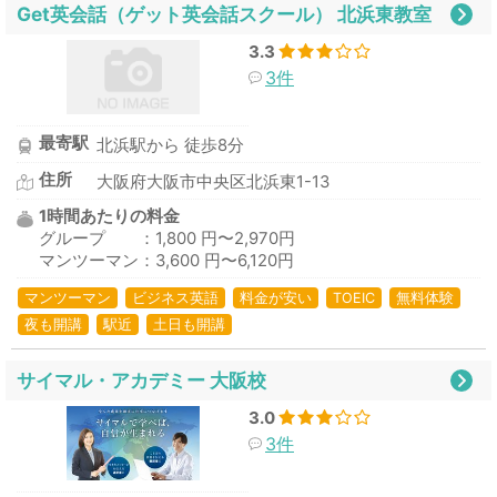
Get英会話（ゲット英会話スクール） 北浜東教室
3.3
3件
最寄駅
北浜駅から 徒歩8分
住所
大阪府大阪市中央区北浜東1-13
1時間あたりの料金
グループ ：1,800 円〜2,970円
マンツーマン：3,600 円〜6,120円
マンツーマン
ビジネス英語
料金が安い
TOEIC
無料体験
夜も開講
駅近
土日も開講
サイマル・アカデミー 大阪校
3.0
3件