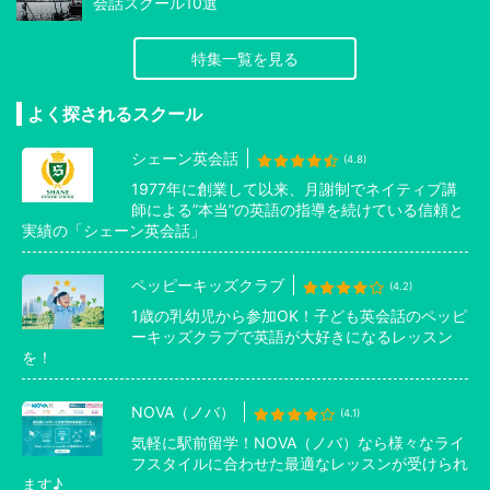
会話スクール10選
特集一覧を見る
よく探されるスクール
シェーン英会話
(4.8)
1977年に創業して以来、月謝制でネイティブ講
師による”本当”の英語の指導を続けている信頼と
実績の「シェーン英会話」
ペッピーキッズクラブ
(4.2)
1歳の乳幼児から参加OK！子ども英会話のペッピ
ーキッズクラブで英語が大好きになるレッスン
を！
NOVA（ノバ）
(4.1)
気軽に駅前留学！NOVA（ノバ）なら様々なライ
フスタイルに合わせた最適なレッスンが受けられ
ます♪