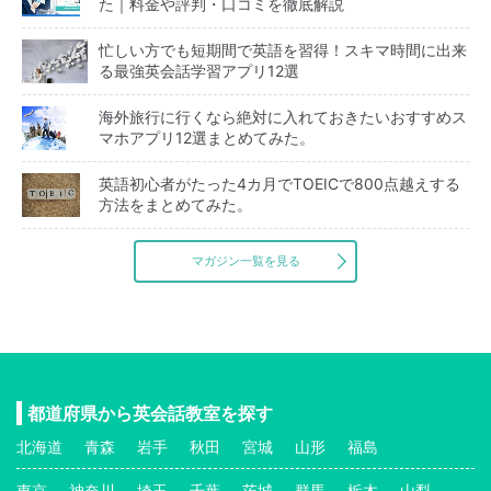
た｜料金や評判・口コミを徹底解説
忙しい方でも短期間で英語を習得！スキマ時間に出来
る最強英会話学習アプリ12選
海外旅行に行くなら絶対に入れておきたいおすすめス
マホアプリ12選まとめてみた。
英語初心者がたった4カ月でTOEICで800点越えする
方法をまとめてみた。
マガジン一覧を見る
都道府県から英会話教室を探す
北海道
青森
岩手
秋田
宮城
山形
福島
東京
神奈川
埼玉
千葉
茨城
群馬
栃木
山梨