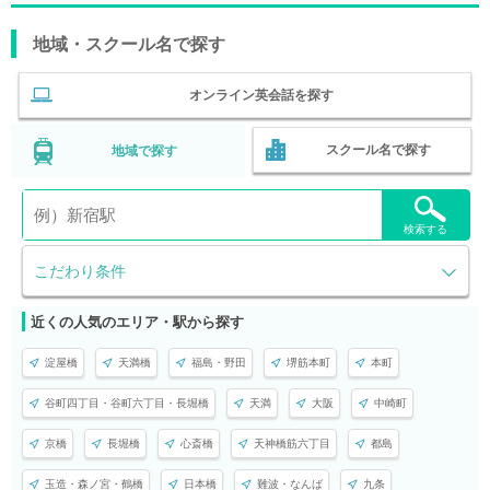
地域・スクール名で探す
オンライン英会話を探す
スクール名で探す
地域で探す
検索する
こだわり条件
近くの人気のエリア・駅から探す
淀屋橋
天満橋
福島・野田
堺筋本町
本町
谷町四丁目・谷町六丁目・長堀橋
天満
大阪
中崎町
京橋
長堀橋
心斎橋
天神橋筋六丁目
都島
玉造・森ノ宮・鶴橋
日本橋
難波・なんば
九条