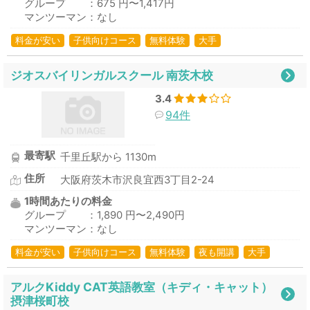
グループ ：675 円〜1,417円
マンツーマン：なし
料金が安い
子供向けコース
無料体験
大手
ジオスバイリンガルスクール 南茨木校
3.4
94件
最寄駅
千里丘駅から 1130m
住所
大阪府茨木市沢良宜西3丁目2-24
1時間あたりの料金
グループ ：1,890 円〜2,490円
マンツーマン：なし
料金が安い
子供向けコース
無料体験
夜も開講
大手
アルクKiddy CAT英語教室（キディ・キャット）
摂津桜町校