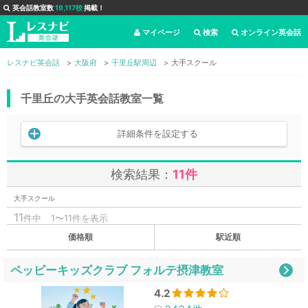
英会話教室数
19,117校
掲載！
マイページ
検索
オンライン英会話
レスナビ英会話
大阪府
千里丘駅周辺
大手スクール
千里丘の大手英会話教室一覧
詳細条件を設定する
検索結果：
11件
大手スクール
11
件中
1〜11件を表示
価格順
駅近順
ペッピーキッズクラブ フォルテ摂津教室
4.2