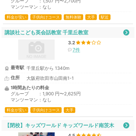
グループ ：1,507 円〜2,700円
マンツーマン：なし
料金が安い
子供向けコース
無料体験
大手
駅近
講談社こども英会話教室 千里丘教室
3.2
7件
最寄駅
千里丘駅から 1340m
住所
大阪府吹田市山田南1-1
1時間あたりの料金
グループ ：1,900 円〜2,625円
マンツーマン：なし
料金が安い
子供向けコース
大手
【閉校】キッズワールド キッズワールド南茨木
4.5