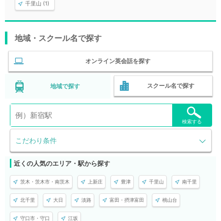
千里山 (1)
地域・スクール名で探す
オンライン英会話を探す
スクール名で探す
地域で探す
検索する
こだわり条件
近くの人気のエリア・駅から探す
茨木・茨木市・南茨木
上新庄
豊津
千里山
南千里
北千里
大日
淡路
富田・摂津富田
桃山台
守口市・守口
江坂