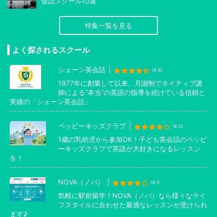
会話スクール10選
特集一覧を見る
よく探されるスクール
シェーン英会話
(4.8)
1977年に創業して以来、月謝制でネイティブ講
師による”本当”の英語の指導を続けている信頼と
実績の「シェーン英会話」
ペッピーキッズクラブ
(4.2)
1歳の乳幼児から参加OK！子ども英会話のペッピ
ーキッズクラブで英語が大好きになるレッスン
を！
NOVA（ノバ）
(4.1)
気軽に駅前留学！NOVA（ノバ）なら様々なライ
フスタイルに合わせた最適なレッスンが受けられ
ます♪