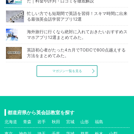
た｜料金や評判・口コミを徹底解説
忙しい方でも短期間で英語を習得！スキマ時間に出来
る最強英会話学習アプリ12選
海外旅行に行くなら絶対に入れておきたいおすすめス
マホアプリ12選まとめてみた。
英語初心者がたった4カ月でTOEICで800点越えする
方法をまとめてみた。
マガジン一覧を見る
都道府県から英会話教室を探す
北海道
青森
岩手
秋田
宮城
山形
福島
東京
神奈川
埼玉
千葉
茨城
群馬
栃木
山梨