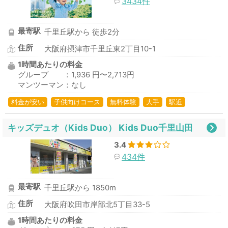
3434件
最寄駅
千里丘駅から 徒歩2分
住所
大阪府摂津市千里丘東2丁目10-1
1時間あたりの料金
グループ ：1,936 円〜2,713円
マンツーマン：なし
料金が安い
子供向けコース
無料体験
大手
駅近
キッズデュオ（Kids Duo） Kids Duo千里山田
3.4
434件
最寄駅
千里丘駅から 1850m
住所
大阪府吹田市岸部北5丁目33-5
1時間あたりの料金