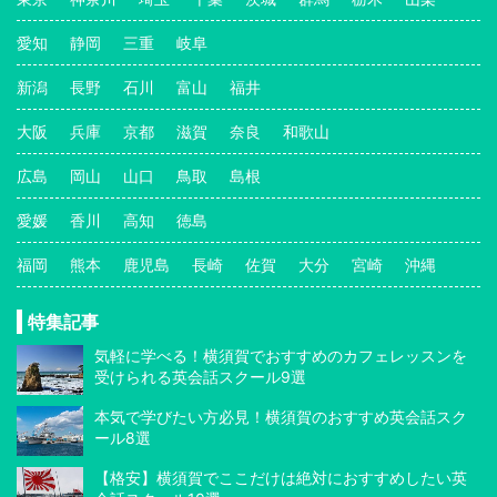
愛知
静岡
三重
岐阜
新潟
長野
石川
富山
福井
大阪
兵庫
京都
滋賀
奈良
和歌山
広島
岡山
山口
鳥取
島根
愛媛
香川
高知
徳島
福岡
熊本
鹿児島
長崎
佐賀
大分
宮崎
沖縄
特集記事
気軽に学べる！横須賀でおすすめのカフェレッスンを
受けられる英会話スクール9選
本気で学びたい方必見！横須賀のおすすめ英会話スク
ール8選
【格安】横須賀でここだけは絶対におすすめしたい英