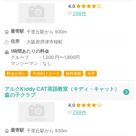
4.0
298件
最寄駅
千里丘駅から 930m
住所
大阪府摂津市桜町
1時間あたりの料金
グループ ：1,200 円〜1,800円
マンツーマン：なし
料金が安い
子供向けコース
無料体験
大手
アルクKiddy CAT英語教室（キディ・キャット）
森の子クラブ
4.0
298件
最寄駅
千里丘駅から 930m