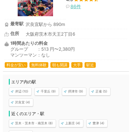
86件
最寄駅
沢良宜駅から 890m
住所
大阪府茨木市天王2丁目6
1時間あたりの料金
グループ ：513 円〜2,380円
マンツーマン：なし
料金が安い
無料体験
朝も開講
大手
駅近
エリア内の駅
岸辺 (10)
千里丘 (9)
摂津市 (9)
正雀 (5)
沢良宜 (4)
近くのエリア・駅
茨木・茨木市・南茨木 (8)
上新庄 (4)
豊津 (4)