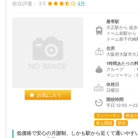
総合評価：
3.5
4件
最寄駅
大正駅から 徒歩
ドーム前駅から 
ドーム前千代崎
住所
大阪府大阪市大正
1時間あたりの
グループ ：1,7
マンツーマン：6
休校日
日曜日
お気に入り
開校時間
平日 12:00 〜22:
マンツーマン
料金が
夜も開講
駅近
低価格で安心の月謝制、しかも駅から近くて通いやす