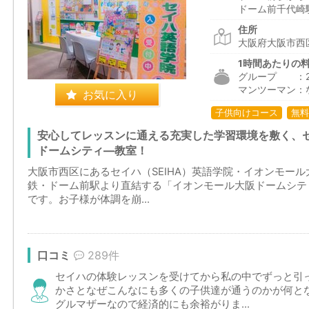
ドーム前千代崎
住所
大阪府大阪市西区
1時間あたりの
グループ ：2,2
マンツーマン：
お気に入り
子供向けコース
無料
安心してレッスンに通える充実した学習環境を敷く、
ドームシティ―教室！
大阪市西区にあるセイハ（SEIHA）英語学院・イオンモー
鉄・ドーム前駅より直結する「イオンモール大阪ドームシテ
です。お子様が体調を崩...
口コミ
289件
セイハの体験レッスンを受けてから私の中でずっと引
かさとなぜこんなにも多くの子供達が通うのかが何と
グルマザーなので経済的にも余裕がりま...