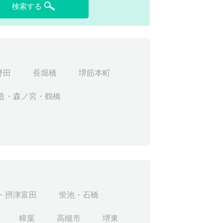
検索する
野田
長堀橋
堺筋本町
造・森ノ宮・鶴橋
・摂津富田
蛍池・石橋
樟葉
高槻市
堺東