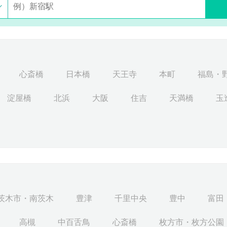
心斎橋
日本橋
天王寺
本町
福島・
淀屋橋
北浜
大阪
住吉
天満橋
玉
茨木市・南茨木
豊津
千里中央
豊中
富田
高槻
中百舌鳥
心斎橋
枚方市・枚方公園