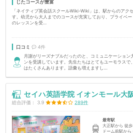
じたコースが豊富
「ネイティブ英会話スクールWiki-Wiki」は、駅からのア
す。幼児から大人までのコースが充実しており、プライベー
のレッスンを受...
口コミ
4件
月謝がリーズナブルだったのと、コミュニケーション
ンを受講しています。先生たちはとてもユーモラスで
はたくさんあります。語彙も増えますし...
セイハ英語学院 イオンモール大
総合評価：
3.9
289件
最寄駅
大正駅から 徒歩
ドーム前駅から 