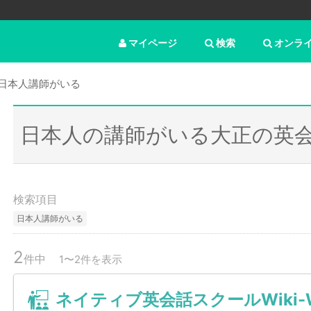
マイページ
検索
オンラ
日本人講師がいる
日本人の講師がいる大正の英
検索項目
日本人講師がいる
2
件中
1〜2件を表示
ネイティブ英会話スクールWiki-W