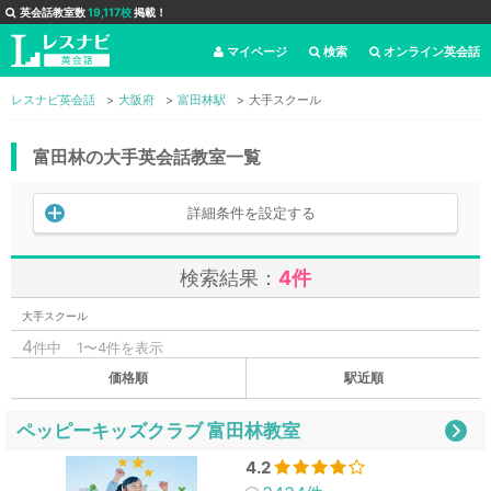
英会話教室数
19,117校
掲載！
マイページ
検索
オンライン英会話
レスナビ英会話
大阪府
富田林駅
大手スクール
富田林の大手英会話教室一覧
詳細条件を設定する
検索結果：
4件
大手スクール
4
件中
1〜4件を表示
価格順
駅近順
ペッピーキッズクラブ 富田林教室
4.2