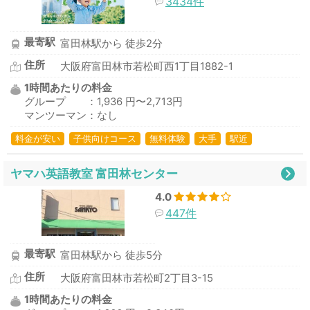
3434件
最寄駅
富田林駅から 徒歩2分
住所
大阪府富田林市若松町西1丁目1882-1
1時間あたりの料金
グループ ：1,936 円〜2,713円
マンツーマン：なし
料金が安い
子供向けコース
無料体験
大手
駅近
ヤマハ英語教室 富田林センター
4.0
447件
最寄駅
富田林駅から 徒歩5分
住所
大阪府富田林市若松町2丁目3-15
1時間あたりの料金