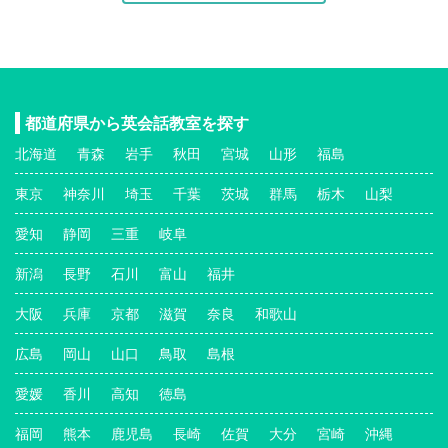
都道府県から英会話教室を探す
北海道
青森
岩手
秋田
宮城
山形
福島
東京
神奈川
埼玉
千葉
茨城
群馬
栃木
山梨
愛知
静岡
三重
岐阜
新潟
長野
石川
富山
福井
大阪
兵庫
京都
滋賀
奈良
和歌山
広島
岡山
山口
鳥取
島根
愛媛
香川
高知
徳島
福岡
熊本
鹿児島
長崎
佐賀
大分
宮崎
沖縄