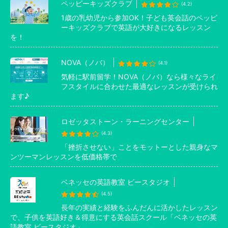
ペッピーキッズクラブ
(4.2)
1歳の乳幼児から参加OK！子ども英会話のペッピ
ーキッズクラブで英語が大好きになるレッスン
を！
NOVA（ノバ）
(4.1)
気軽に駅前留学！NOVA（ノバ）なら様々なライ
フスタイルに合わせた最適なレッスンが受けられ
ます♪
ロゼッタストーン・ラーニングセンター
(4.3)
「挫折させない」ことをモットーとした親身なマ
ンツーマンレッスンを低価格帯で
ベネッセの英語教室 ビースタジオ
(4.5)
長年の実績と経験をふんだんに活かしたレッスン
で、子供を英語好き＆得意にする英会話スクール「ベネッセの英
語教室 ビースタジオ」