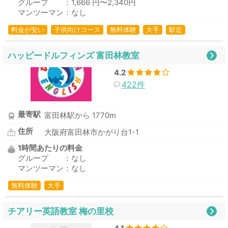
グループ ：1,666 円〜2,340円
マンツーマン：なし
料金が安い
子供向けコース
無料体験
大手
駅近
ハッピードルフィンズ 富田林教室
4.2
422件
最寄駅
富田林駅から 1770m
住所
大阪府富田林市かがり台1-1
1時間あたりの料金
グループ ：なし
マンツーマン：なし
無料体験
大手
チアリー英語教室 梅の里校