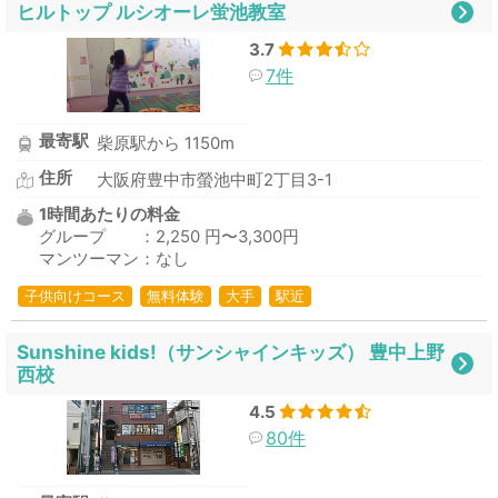
ヒルトップ ルシオーレ蛍池教室
3.7
7件
最寄駅
柴原駅から 1150m
住所
大阪府豊中市螢池中町2丁目3-1
1時間あたりの料金
グループ ：2,250 円〜3,300円
マンツーマン：なし
子供向けコース
無料体験
大手
駅近
Sunshine kids!（サンシャインキッズ） 豊中上野
西校
4.5
80件