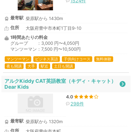
1524件
最寄駅
柴原駅から 1430m
住所
大阪府豊中市本町1丁目9-10
1時間あたりの料金
グループ ：3,000 円〜4,050円
マンツーマン：7,500 円〜10,500円
マンツーマン
ビジネス英語
子供向けコース
無料体験
夜も開講
大手
駅近
土日も開講
アルクKiddy CAT英語教室（キディ・キャット）
Dear Kids
4.0
298件
最寄駅
柴原駅から 1320m
住所
大阪府豊中市本町