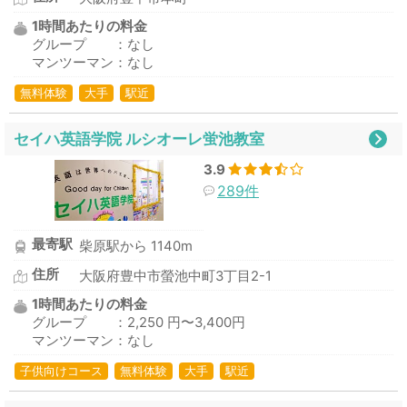
1時間あたりの料金
グループ ：なし
マンツーマン：なし
無料体験
大手
駅近
セイハ英語学院 ルシオーレ蛍池教室
3.9
289件
最寄駅
柴原駅から 1140m
住所
大阪府豊中市螢池中町3丁目2-1
1時間あたりの料金
グループ ：2,250 円〜3,400円
マンツーマン：なし
子供向けコース
無料体験
大手
駅近