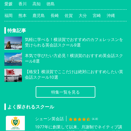
愛媛
香川
高知
徳島
福岡
熊本
鹿児島
長崎
佐賀
大分
宮崎
沖縄
特集記事
気軽に学べる！横須賀でおすすめのカフェレッスンを
受けられる英会話スクール9選
本気で学びたい方必見！横須賀のおすすめ英会話スク
ール8選
【格安】横須賀でここだけは絶対におすすめしたい英
会話スクール10選
特集一覧を見る
よく探されるスクール
シェーン英会話
(4.8)
1977年に創業して以来、月謝制でネイティブ講