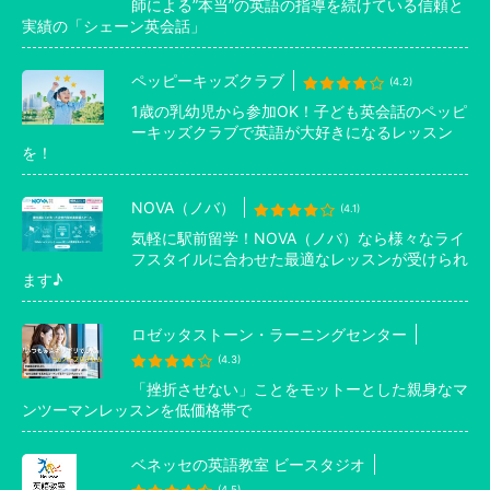
師による”本当”の英語の指導を続けている信頼と
実績の「シェーン英会話」
ペッピーキッズクラブ
(4.2)
1歳の乳幼児から参加OK！子ども英会話のペッピ
ーキッズクラブで英語が大好きになるレッスン
を！
NOVA（ノバ）
(4.1)
気軽に駅前留学！NOVA（ノバ）なら様々なライ
フスタイルに合わせた最適なレッスンが受けられ
ます♪
ロゼッタストーン・ラーニングセンター
(4.3)
「挫折させない」ことをモットーとした親身なマ
ンツーマンレッスンを低価格帯で
ベネッセの英語教室 ビースタジオ
(4.5)