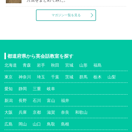
マガジン一覧を見る
都道府県から英会話教室を探す
北海道
青森
岩手
秋田
宮城
山形
福島
東京
神奈川
埼玉
千葉
茨城
群馬
栃木
山梨
愛知
静岡
三重
岐阜
新潟
長野
石川
富山
福井
大阪
兵庫
京都
滋賀
奈良
和歌山
広島
岡山
山口
鳥取
島根