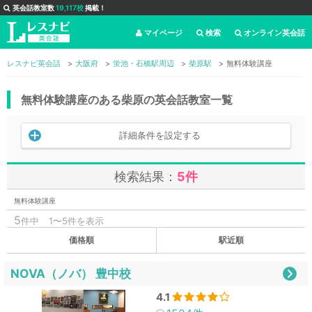
英会話教室数
19,117校
掲載！
マイページ
検索
オンライン英会話
レスナビ英会話
大阪府
蛍池・石橋駅周辺
柴原駅
無料体験講座
無料体験講座のある柴原の英会話教室一覧
詳細条件を設定する
検索結果：
5件
無料体験講座
5
件中
1〜5件を表示
価格順
駅近順
NOVA（ノバ） 豊中校
4.1