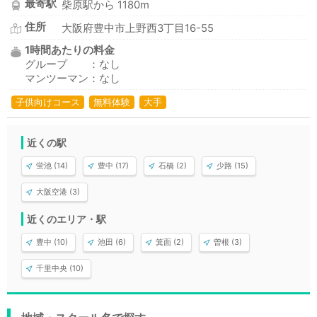
最寄駅
柴原駅から 1180m
住所
大阪府豊中市上野西3丁目16-55
1時間あたりの料金
グループ ：なし
マンツーマン：なし
子供向けコース
無料体験
大手
近くの駅
蛍池 (14)
豊中 (17)
石橋 (2)
少路 (15)
大阪空港 (3)
近くのエリア・駅
豊中 (10)
池田 (6)
箕面 (2)
曽根 (3)
千里中央 (10)