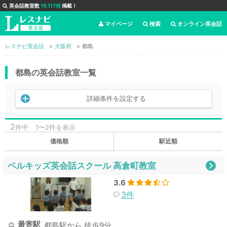
英会話教室数
19,117校
掲載！
マイページ
検索
オンライン英会話
レスナビ英会話
大阪府
都島
都島の英会話教室一覧
詳細条件を設定する
2
件中
1〜2件を表示
価格順
駅近順
ベルキッズ英会話スクール 高倉町教室
3.6
3件
最寄駅
都島駅から 徒歩9分