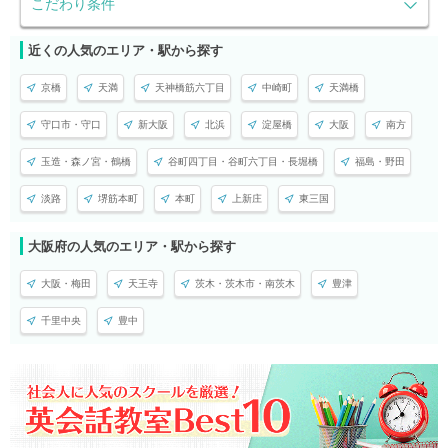
こだわり条件
近くの人気のエリア・駅から探す
京橋
天満
天神橋筋六丁目
中崎町
天満橋
守口市・守口
新大阪
北浜
淀屋橋
大阪
南方
玉造・森ノ宮・鶴橋
谷町四丁目・谷町六丁目・長堀橋
福島・野田
淡路
堺筋本町
本町
上新庄
東三国
大阪府の人気のエリア・駅から探す
大阪・梅田
天王寺
茨木・茨木市・南茨木
豊津
千里中央
豊中