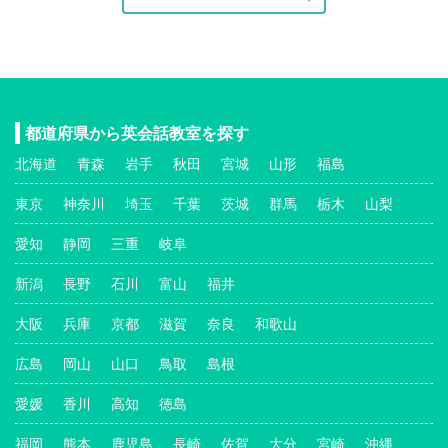
都道府県から英会話教室を探す
北海道
青森
岩手
秋田
宮城
山形
福島
東京
神奈川
埼玉
千葉
茨城
群馬
栃木
山梨
愛知
静岡
三重
岐阜
新潟
長野
石川
富山
福井
大阪
兵庫
京都
滋賀
奈良
和歌山
広島
岡山
山口
鳥取
島根
愛媛
香川
高知
徳島
福岡
熊本
鹿児島
長崎
佐賀
大分
宮崎
沖縄