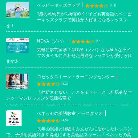
ペッピーキッズクラブ
(4.2)
1歳の乳幼児から参加OK！子ども英会話のペッピ
ーキッズクラブで英語が大好きになるレッスン
を！
NOVA（ノバ）
(4.1)
気軽に駅前留学！NOVA（ノバ）なら様々なライ
フスタイルに合わせた最適なレッスンが受けられ
ます♪
ロゼッタストーン・ラーニングセンター
(4.3)
「挫折させない」ことをモットーとした親身なマ
ンツーマンレッスンを低価格帯で
ベネッセの英語教室 ビースタジオ
(4.5)
長年の実績と経験をふんだんに活かしたレッスン
で、子供を英語好き＆得意にする英会話スクール「ベネッセの英