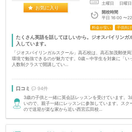
土曜日 日
お気に入り
開校時間
平日 16:00 〜2
料金が安い
子供向け
たくさん英語を話してほしいから。ジオスバイリンガ
入しています。
「ジオスバイリンガルスクール」高石校は、高石加茂郵便局
環境で勉強できるのが魅力です。0歳～中学生を対象に「い
人数制クラスで開講してい...
口コミ
94件
3歳の子供と一緒に英会話レッスンを受けています。3
いので、親子一緒にレッスンに参加しています。スク
ので送迎が楽な家から近い西宮広田校...