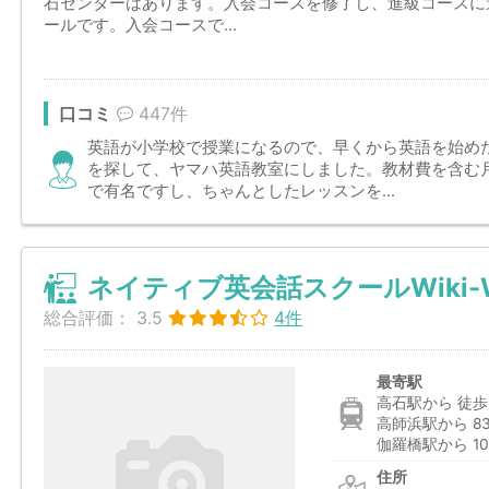
石センターはあります。入会コースを修了し、進級コースに
ールです。入会コースで...
口コミ
447件
英語が小学校で授業になるので、早くから英語を始め
を探して、ヤマハ英語教室にしました。教材費を含む
で有名ですし、ちゃんとしたレッスンを...
ネイティブ英会話スクールWiki-W
総合評価：
3.5
4件
最寄駅
高石駅から 徒歩
高師浜駅から 8
伽羅橋駅から 10
住所