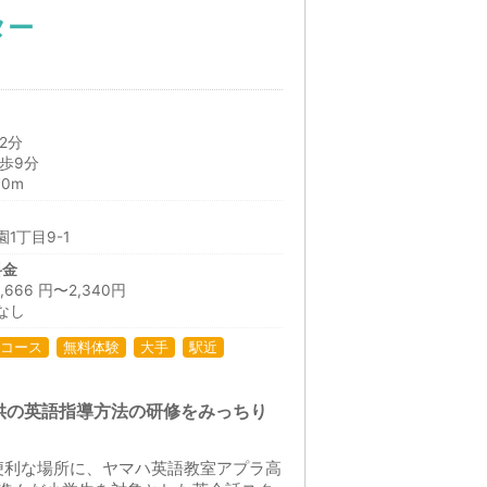
ター
2分
歩9分
0m
1丁目9-1
料金
66 円〜2,340円
なし
コース
無料体験
大手
駅近
供の英語指導方法の研修をみっちり
便利な場所に、ヤマハ英語教室アプラ高