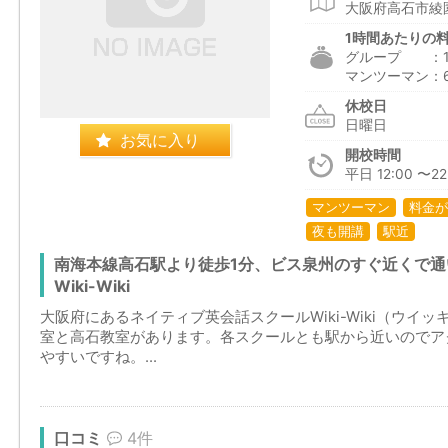
大阪府高石市綾園
1時間あたりの
グループ ：1,7
マンツーマン：6
休校日
日曜日
お気に入り
開校時間
平日 12:00 〜22:
マンツーマン
料金が
夜も開講
駅近
南海本線高石駅より徒歩1分、ビス泉州のすぐ近くで
Wiki-Wiki
大阪府にあるネイティブ英会話スクールWiki-Wiki（ウイ
室と高石教室があります。各スクールとも駅から近いのでア
やすいですね。...
口コミ
4件