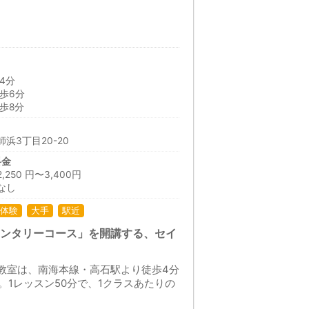
4分
歩6分
歩8分
浜3丁目20-20
料金
50 円〜3,400円
なし
体験
大手
駅近
メンタリーコース」を開講する、セイ
石教室は、南海本線・高石駅より徒歩4分
1レッスン50分で、1クラスあたりの