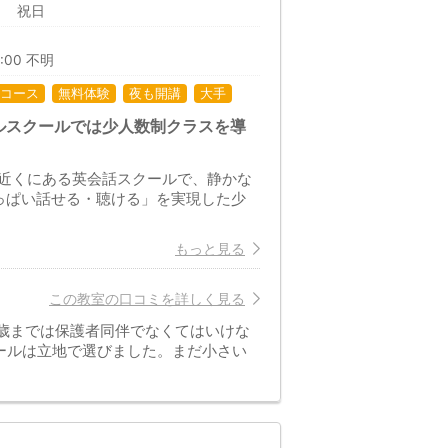
曜日 祝日
2:00 不明
コース
無料体験
夜も開講
大手
ルスクールでは少人数制クラスを導
近くにある英会話スクールで、静かな
っぱい話せる・聴ける」を実現した少
もっと見る
この教室の口コミを詳しく見る
歳までは保護者同伴でなくてはいけな
ールは立地で選びました。まだ小さい