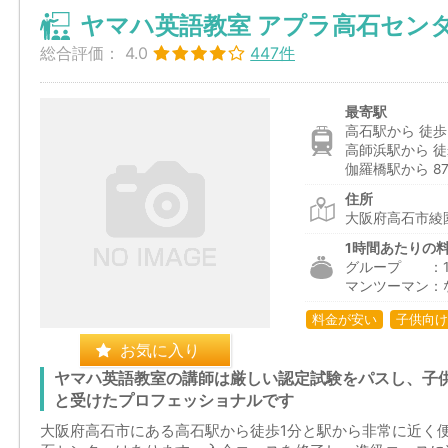
ヤマハ英語教室 アプラ高石セン
総合評価：
4.0
447件
最寄駅
高石駅から 徒歩
高師浜駅から 徒
伽羅橋駅から 87
住所
大阪府高石市綾園
1時間あたりの
グループ ：1,6
マンツーマン：
料金が安い
子供向け
お気に入り
ヤマハ英語教室の講師は厳しい認定試験をパスし、子
と受けたプロフェッショナルです
大阪府高石市にある高石駅から徒歩1分と駅から非常に近く