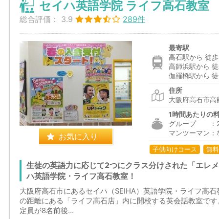
セイハ英語学院 ライフ高石教室
総合評価：
3.9
289件
最寄駅
高石駅から 徒歩
高師浜駅から 徒
伽羅橋駅から 徒
住所
大阪府高石市高師
1時間あたりの
グループ ：2,2
マンツーマン：
お気に入り
子供向けコース
無料
生徒の英語力に応じて2つにクラス分けされた「エレ
ハ英語学院・ライフ高石教室！
大阪府高石市にあるセイハ（SEIHA）英語学院・ライフ高
の距離にある「ライフ高石店」内に開校する英会話教室です。
定員が8名前後...