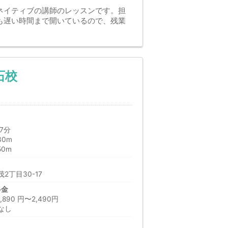
しいネイティブの講師のレッスンです。担
も遅い時間まで開いているので、残業
石校
7分
30m
50m
2丁目30-17
料金
90 円〜2,490円
なし