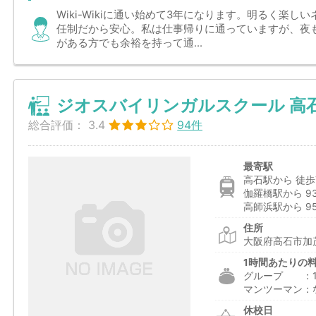
Wiki-Wikiに通い始めて3年になります。明るく楽
任制だから安心。私は仕事帰りに通っていますが、夜
がある方でも余裕を持って通...
ジオスバイリンガルスクール 高
総合評価：
3.4
94件
最寄駅
高石駅から 徒歩
伽羅橋駅から 9
高師浜駅から 9
住所
大阪府高石市加茂
1時間あたりの
グループ ：1,8
マンツーマン：
休校日