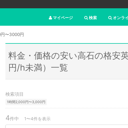
マイページ
検索
オンラ
0円〜3000円
料金・価格の安い高石の格安英
円/h未満）一覧
検索項目
1時間2,000円〜3,000円
4
件中
1〜4件を表示