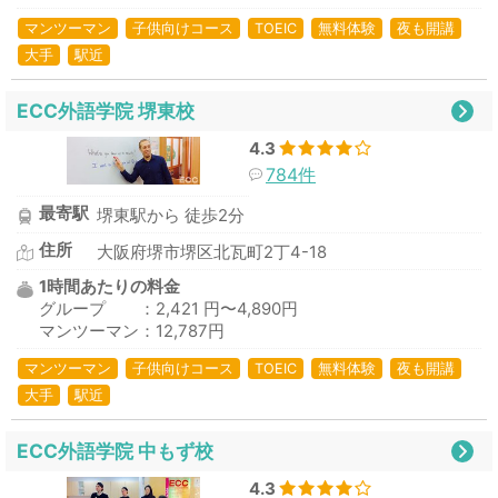
マンツーマン
子供向けコース
TOEIC
無料体験
夜も開講
大手
駅近
ECC外語学院 堺東校
4.3
784件
最寄駅
堺東駅から 徒歩2分
住所
大阪府堺市堺区北瓦町2丁4-18
1時間あたりの料金
グループ ：2,421 円〜4,890円
マンツーマン：12,787円
マンツーマン
子供向けコース
TOEIC
無料体験
夜も開講
大手
駅近
ECC外語学院 中もず校
4.3