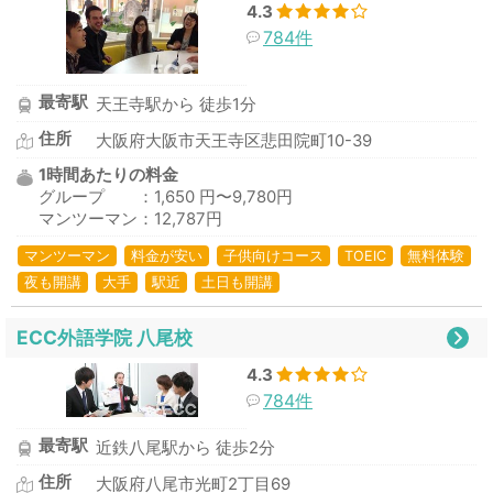
4.3
784件
最寄駅
天王寺駅から 徒歩1分
住所
大阪府大阪市天王寺区悲田院町10-39
1時間あたりの料金
グループ ：1,650 円〜9,780円
マンツーマン：12,787円
マンツーマン
料金が安い
子供向けコース
TOEIC
無料体験
夜も開講
大手
駅近
土日も開講
ECC外語学院 八尾校
4.3
784件
最寄駅
近鉄八尾駅から 徒歩2分
住所
大阪府八尾市光町2丁目69