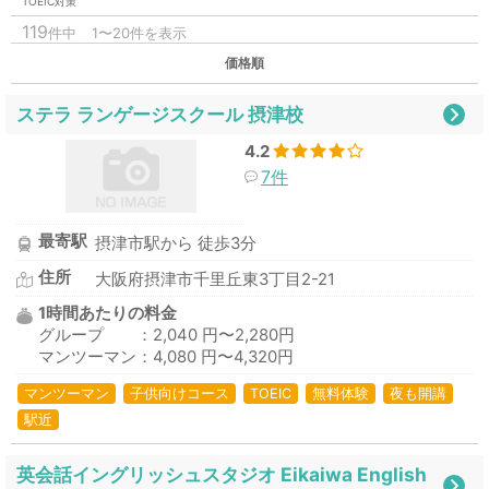
TOEIC対策
119
件中
1〜20件を表示
価格順
ステラ ランゲージスクール 摂津校
4.2
7件
最寄駅
摂津市駅から 徒歩3分
住所
大阪府摂津市千里丘東3丁目2-21
1時間あたりの料金
グループ ：2,040 円〜2,280円
マンツーマン：4,080 円〜4,320円
マンツーマン
子供向けコース
TOEIC
無料体験
夜も開講
駅近
英会話イングリッシュスタジオ Eikaiwa English