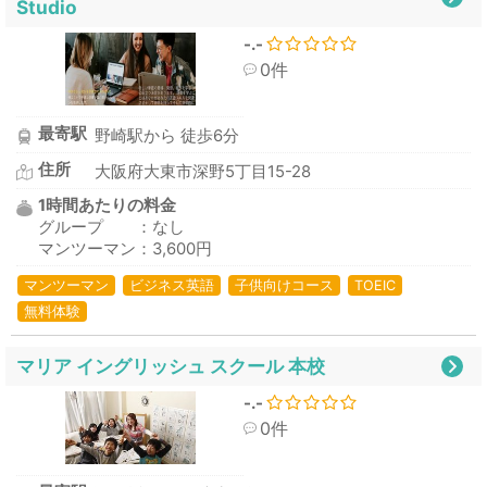
Studio
-.-
0件
最寄駅
野崎駅から 徒歩6分
住所
大阪府大東市深野5丁目15-28
1時間あたりの料金
グループ ：なし
マンツーマン：3,600円
マンツーマン
ビジネス英語
子供向けコース
TOEIC
無料体験
マリア イングリッシュ スクール 本校
-.-
0件