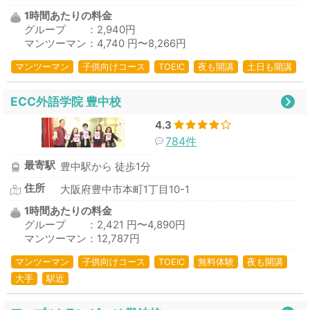
1時間あたりの料金
グループ ：2,940円
マンツーマン：4,740 円〜8,266円
マンツーマン
子供向けコース
TOEIC
夜も開講
土日も開講
ECC外語学院 豊中校
4.3
784件
最寄駅
豊中駅から 徒歩1分
住所
大阪府豊中市本町1丁目10-1
1時間あたりの料金
グループ ：2,421 円〜4,890円
マンツーマン：12,787円
マンツーマン
子供向けコース
TOEIC
無料体験
夜も開講
大手
駅近