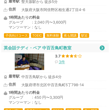
最寄駅
聖天坂駅から 徒歩5分
住所
大阪府大阪市阿倍野区相生通2丁目4-6
1時間あたりの料金
グループ ：2,040 円〜3,600円
マンツーマン：なし
子供向けコース
TOEIC
無料体験
夜も開講
駅近
英会話テディ・ベア 中百舌鳥町教室
3.7
3件
最寄駅
中百舌鳥駅から 徒歩4分
住所
大阪府堺市北区中百舌鳥町5丁798-14
1時間あたりの料金
グループ ：450 円〜3,300円
マンツーマン：なし