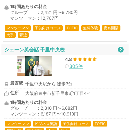
1時間あたりの料金
グループ ：2,421 円〜9,780円
マンツーマン：12,787円
マンツーマン
子供向けコース
TOEIC
無料体験
夜も開講
大手
駅近
シェーン英会話 千里中央校
4.8
305件
最寄駅
千里中央駅から 徒歩3分
住所
大阪府豊中市新千里東町1丁目4-1
1時間あたりの料金
グループ ：2,310 円〜6,682円
マンツーマン：6,187 円〜10,910円
マンツーマン
ビジネス英語
子供向けコース
TOEIC