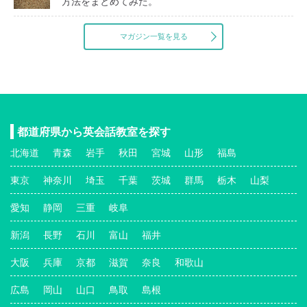
方法をまとめてみた。
マガジン一覧を見る
都道府県から英会話教室を探す
北海道
青森
岩手
秋田
宮城
山形
福島
東京
神奈川
埼玉
千葉
茨城
群馬
栃木
山梨
愛知
静岡
三重
岐阜
新潟
長野
石川
富山
福井
大阪
兵庫
京都
滋賀
奈良
和歌山
広島
岡山
山口
鳥取
島根