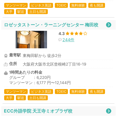
マンツーマン
ビジネス英語
TOEIC
無料体験
夜も開講
大手
駅近
土日も開講
ロゼッタストーン・ラーニングセンター 梅田校
4.3
244件
最寄駅
東梅田駅から 徒歩2分
住所
大阪府大阪市北区曾根崎2丁目16-19
1時間あたりの料金
グループ ：6,220円
マンツーマン：6,177 円〜12,144円
マンツーマン
ビジネス英語
TOEIC
無料体験
夜も開講
大手
駅近
土日も開講
ECC外語学院 天王寺ミオプラザ校