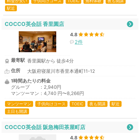
料金が安い
子供向けコース
TOEIC
無料体験
夜も開講
駅近
COCCO英会話 香里園店
4.8
2件
最寄駅
香里園駅から 徒歩4分
住所
大阪府寝屋川市香里本通町11-12
1時間あたりの料金
グループ ：2,940円
マンツーマン：4,740 円〜8,266円
マンツーマン
子供向けコース
TOEIC
夜も開講
駅近
土日も開講
COCCO英会話 阪急梅田茶屋町店
4.8