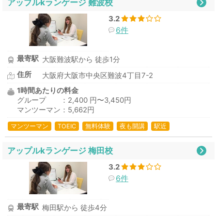
アップルkランゲージ 難波校
3.2
6件
最寄駅
大阪難波駅から 徒歩1分
住所
大阪府大阪市中央区難波4丁目7-2
1時間あたりの料金
グループ ：2,400 円〜3,450円
マンツーマン：5,662円
マンツーマン
TOEIC
無料体験
夜も開講
駅近
アップルkランゲージ 梅田校
3.2
6件
最寄駅
梅田駅から 徒歩4分