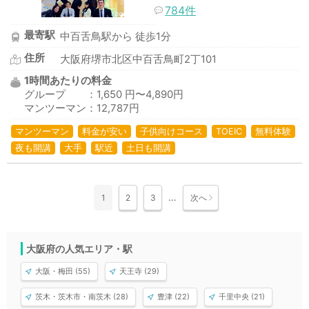
784件
最寄駅
中百舌鳥駅から 徒歩1分
住所
大阪府堺市北区中百舌鳥町2丁101
1時間あたりの料金
グループ ：1,650 円〜4,890円
マンツーマン：12,787円
マンツーマン
料金が安い
子供向けコース
TOEIC
無料体験
夜も開講
大手
駅近
土日も開講
…
1
2
3
次へ
大阪府の人気エリア・駅
大阪・梅田 (55)
天王寺 (29)
茨木・茨木市・南茨木 (28)
豊津 (22)
千里中央 (21)