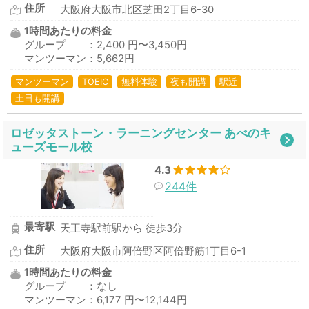
住所
大阪府大阪市北区芝田2丁目6-30
1時間あたりの料金
グループ ：2,400 円〜3,450円
マンツーマン：5,662円
マンツーマン
TOEIC
無料体験
夜も開講
駅近
土日も開講
ロゼッタストーン・ラーニングセンター あべのキ
ューズモール校
4.3
244件
最寄駅
天王寺駅前駅から 徒歩3分
住所
大阪府大阪市阿倍野区阿倍野筋1丁目6-1
1時間あたりの料金
グループ ：なし
マンツーマン：6,177 円〜12,144円