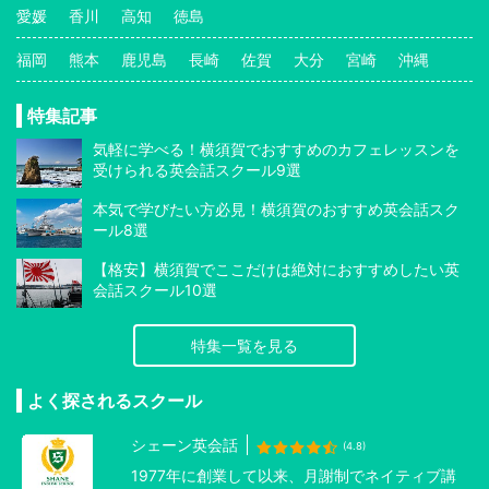
愛媛
香川
高知
徳島
福岡
熊本
鹿児島
長崎
佐賀
大分
宮崎
沖縄
特集記事
気軽に学べる！横須賀でおすすめのカフェレッスンを
受けられる英会話スクール9選
本気で学びたい方必見！横須賀のおすすめ英会話スク
ール8選
【格安】横須賀でここだけは絶対におすすめしたい英
会話スクール10選
特集一覧を見る
よく探されるスクール
シェーン英会話
(4.8)
1977年に創業して以来、月謝制でネイティブ講