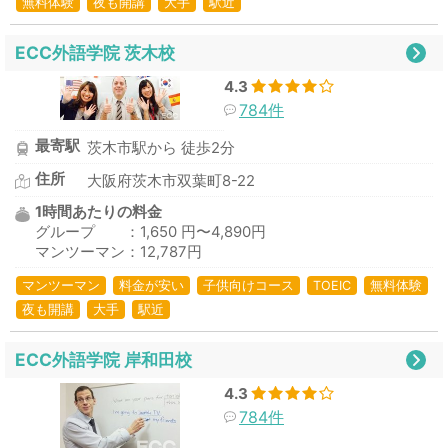
無料体験
夜も開講
大手
駅近
ECC外語学院 茨木校
4.3
784件
最寄駅
茨木市駅から 徒歩2分
住所
大阪府茨木市双葉町8-22
1時間あたりの料金
グループ ：1,650 円〜4,890円
マンツーマン：12,787円
マンツーマン
料金が安い
子供向けコース
TOEIC
無料体験
夜も開講
大手
駅近
ECC外語学院 岸和田校
4.3
784件