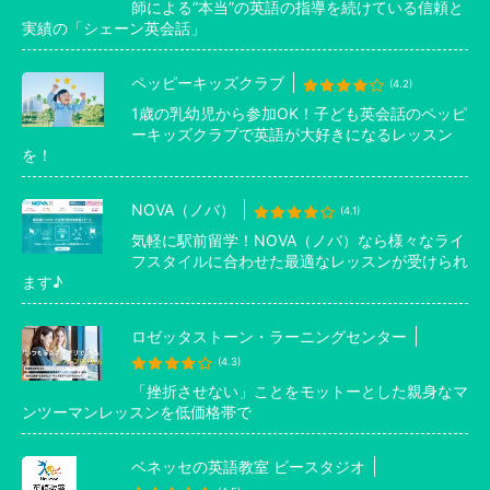
師による”本当”の英語の指導を続けている信頼と
実績の「シェーン英会話」
ペッピーキッズクラブ
(4.2)
1歳の乳幼児から参加OK！子ども英会話のペッピ
ーキッズクラブで英語が大好きになるレッスン
を！
NOVA（ノバ）
(4.1)
気軽に駅前留学！NOVA（ノバ）なら様々なライ
フスタイルに合わせた最適なレッスンが受けられ
ます♪
ロゼッタストーン・ラーニングセンター
(4.3)
「挫折させない」ことをモットーとした親身なマ
ンツーマンレッスンを低価格帯で
ベネッセの英語教室 ビースタジオ