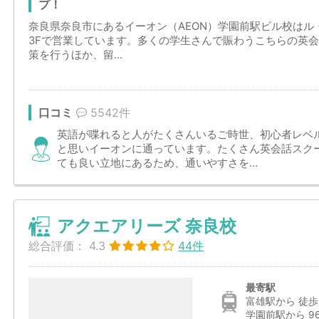
プ！
奈良県奈良市にあるイーオン（AEON）学園前駅ビル校は
3Fで営業しています。多くの学生さんで賑わうこちらの英会
策を行うほか、留...
口コミ
5542件
英語が喋れると人がたくさんいるご時世、初心者レベ
と思いイーオンに通っています。たくさん英会話スク
ても良い立地にあるため、通いやすさを...
アクエアリーズ 奈良校
総合評価：
4.3
44件
最寄駅
富雄駅から 徒歩
学園前駅から 9