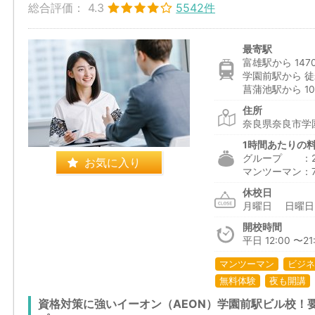
総合評価：
4.3
5542件
最寄駅
富雄駅から 147
学園前駅から 徒
菖蒲池駅から 10
住所
奈良県奈良市学園
1時間あたりの
グループ ：2,5
お気に入り
マンツーマン：7,1
休校日
月曜日 日曜
開校時間
平日 12:00 〜21:
マンツーマン
ビジネ
無料体験
夜も開講
資格対策に強いイーオン（AEON）学園前駅ビル校！