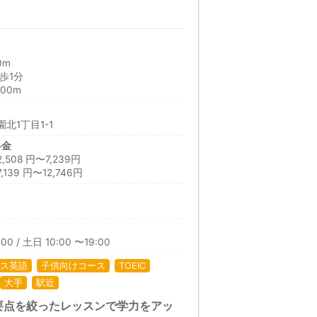
0m
歩1分
00m
北1丁目1-1
料金
08 円〜7,239円
39 円〜12,746円
日
00 / 土日 10:00 〜19:00
ス英語
子供向けコース
TOEIC
大手
駅近
要点を絞ったレッスンで学力をアッ