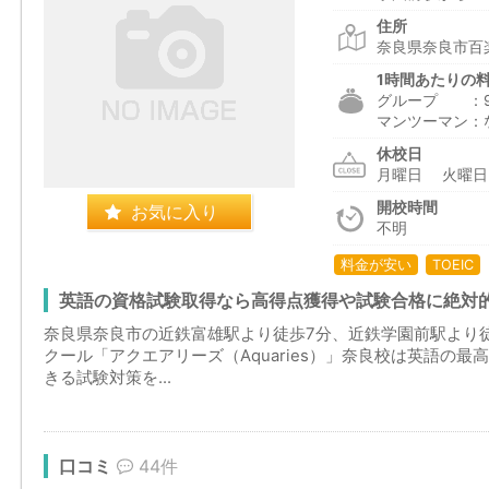
住所
奈良県奈良市百楽
1時間あたりの
グループ ：96
マンツーマン：
休校日
月曜日 火曜
開校時間
お気に入り
不明
料金が安い
TOEIC
英語の資格試験取得なら高得点獲得や試験合格に絶対
奈良県奈良市の近鉄富雄駅より徒歩7分、近鉄学園前駅より徒
クール「アクエアリーズ（Aquaries）」奈良校は英語の
きる試験対策を...
口コミ
44件