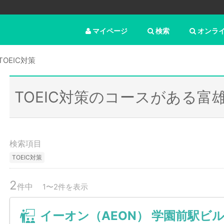
マイページ
検索
オンラ
TOEIC対策
TOEIC対策のコースがある富
検索項目
TOEIC対策
2
件中
1〜2件を表示
イーオン（AEON） 学園前駅ビ