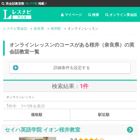
英会話教室数
19,117校
掲載！
マイページ
検索
オンライン英会話
レスナビ英会話
奈良県
桜井駅
オンラインレッスン
オンラインレッスンのコースがある桜井（奈良県）の英
会話教室一覧
詳細条件を設定する
検索結果：
1件
オンラインレッスン
1
件中
1〜1件を表示
価格順
駅近順
セイハ英語学院 イオン桜井教室