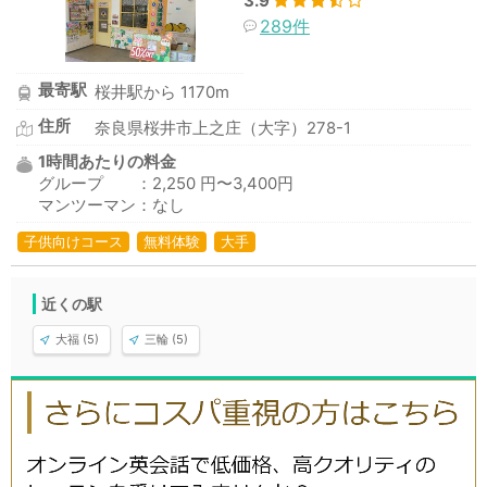
3.9
289件
最寄駅
桜井駅から 1170m
住所
奈良県桜井市上之庄（大字）278-1
1時間あたりの料金
グループ ：2,250 円〜3,400円
マンツーマン：なし
子供向けコース
無料体験
大手
近くの駅
大福 (5)
三輪 (5)