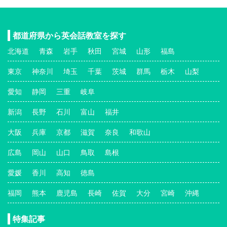
都道府県から英会話教室を探す
北海道
青森
岩手
秋田
宮城
山形
福島
東京
神奈川
埼玉
千葉
茨城
群馬
栃木
山梨
愛知
静岡
三重
岐阜
新潟
長野
石川
富山
福井
大阪
兵庫
京都
滋賀
奈良
和歌山
広島
岡山
山口
鳥取
島根
愛媛
香川
高知
徳島
福岡
熊本
鹿児島
長崎
佐賀
大分
宮崎
沖縄
特集記事