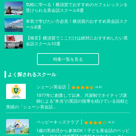
気軽に学べる！横須賀でおすすめのカフェレッスンを
受けられる英会話スクール9選
本気で学びたい方必見！横須賀のおすすめ英会話スク
ール8選
【格安】横須賀でここだけは絶対におすすめしたい英
会話スクール10選
特集一覧を見る
よく探されるスクール
シェーン英会話
(4.8)
1977年に創業して以来、月謝制でネイティブ講
師による”本当”の英語の指導を続けている信頼と
実績の「シェーン英会話」
ペッピーキッズクラブ
(4.2)
1歳の乳幼児から参加OK！子ども英会話のペッピ