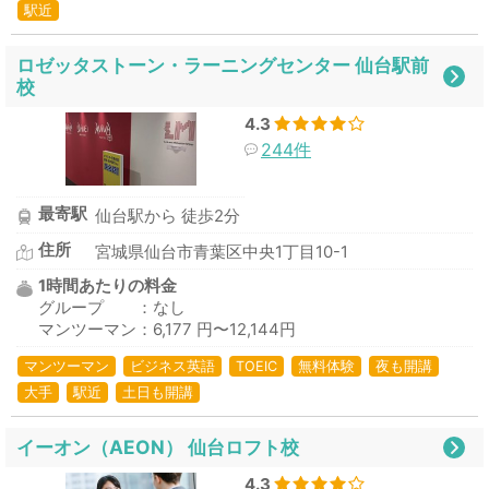
駅近
ロゼッタストーン・ラーニングセンター 仙台駅前
校
4.3
244件
最寄駅
仙台駅から 徒歩2分
住所
宮城県仙台市青葉区中央1丁目10-1
1時間あたりの料金
グループ ：なし
マンツーマン：6,177 円〜12,144円
マンツーマン
ビジネス英語
TOEIC
無料体験
夜も開講
大手
駅近
土日も開講
イーオン（AEON） 仙台ロフト校
4.3