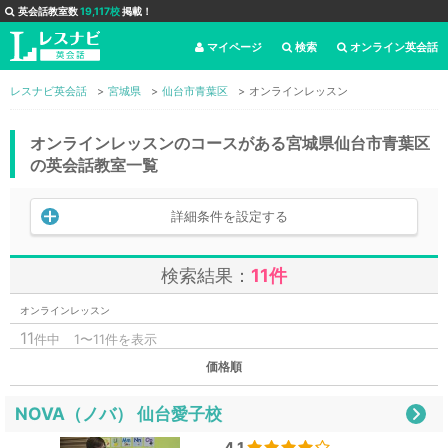
英会話教室数
19,117校
掲載！
マイページ
検索
オンライン英会話
レスナビ英会話
宮城県
仙台市青葉区
オンラインレッスン
オンラインレッスンのコースがある宮城県仙台市青葉区
の英会話教室一覧
詳細条件を設定する
検索結果：
11件
オンラインレッスン
11
件中
1〜11件を表示
価格順
NOVA（ノバ） 仙台愛子校
4.1