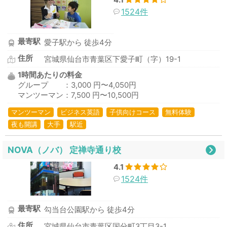
1524件
最寄駅
愛子駅から 徒歩4分
住所
宮城県仙台市青葉区下愛子町（字）19-1
1時間あたりの料金
グループ ：3,000 円〜4,050円
マンツーマン：7,500 円〜10,500円
マンツーマン
ビジネス英語
子供向けコース
無料体験
夜も開講
大手
駅近
NOVA（ノバ） 定禅寺通り校
4.1
1524件
最寄駅
勾当台公園駅から 徒歩4分
住所
宮城県仙台市青葉区国分町3丁目3-1