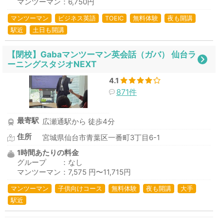
マンツーマン：6,750円
マンツーマン
ビジネス英語
TOEIC
無料体験
夜も開講
駅近
土日も開講
【閉校】Gabaマンツーマン英会話（ガバ） 仙台ラ
ーニングスタジオNEXT
4.1
871件
最寄駅
広瀬通駅から 徒歩4分
住所
宮城県仙台市青葉区一番町3丁目6-1
1時間あたりの料金
グループ ：なし
マンツーマン：7,575 円〜11,715円
マンツーマン
子供向けコース
無料体験
夜も開講
大手
駅近