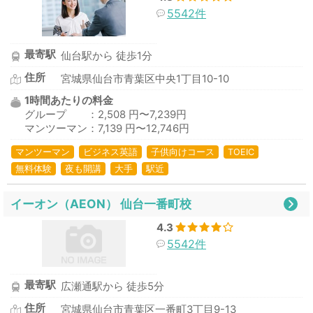
5542件
最寄駅
仙台駅から 徒歩1分
住所
宮城県仙台市青葉区中央1丁目10-10
1時間あたりの料金
グループ ：2,508 円〜7,239円
マンツーマン：7,139 円〜12,746円
マンツーマン
ビジネス英語
子供向けコース
TOEIC
無料体験
夜も開講
大手
駅近
イーオン（AEON） 仙台一番町校
4.3
5542件
最寄駅
広瀬通駅から 徒歩5分
住所
宮城県仙台市青葉区一番町3丁目9-13