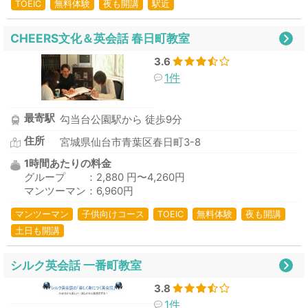
TOEIC
無料体験
夜も開講
駅近
CHEERS文化＆英会話 春日町教室
3.6
1件
最寄駅
勾当台公園駅から 徒歩9分
住所
宮城県仙台市青葉区春日町3-8
1時間あたりの料金
グループ ：2,880 円〜4,260円
マンツーマン：6,960円
マンツーマン
子供向けコース
TOEIC
無料体験
夜も開講
土日も開講
シルク英会話 一番町教室
3.8
1件