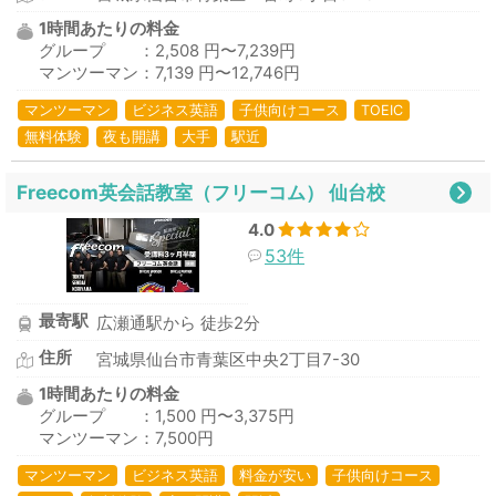
1時間あたりの料金
グループ ：2,508 円〜7,239円
マンツーマン：7,139 円〜12,746円
マンツーマン
ビジネス英語
子供向けコース
TOEIC
無料体験
夜も開講
大手
駅近
Freecom英会話教室（フリーコム） 仙台校
4.0
53件
最寄駅
広瀬通駅から 徒歩2分
住所
宮城県仙台市青葉区中央2丁目7-30
1時間あたりの料金
グループ ：1,500 円〜3,375円
マンツーマン：7,500円
マンツーマン
ビジネス英語
料金が安い
子供向けコース