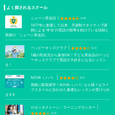
よく探されるスクール
シェーン英会話
(4.8)
1977年に創業して以来、月謝制でネイティブ講
師による”本当”の英語の指導を続けている信頼と
実績の「シェーン英会話」
ペッピーキッズクラブ
(4.2)
1歳の乳幼児から参加OK！子ども英会話のペッピ
ーキッズクラブで英語が大好きになるレッスン
を！
NOVA（ノバ）
(4.1)
気軽に駅前留学！NOVA（ノバ）なら様々なライ
フスタイルに合わせた最適なレッスンが受けられ
ます♪
ロゼッタストーン・ラーニングセンター
(4.3)