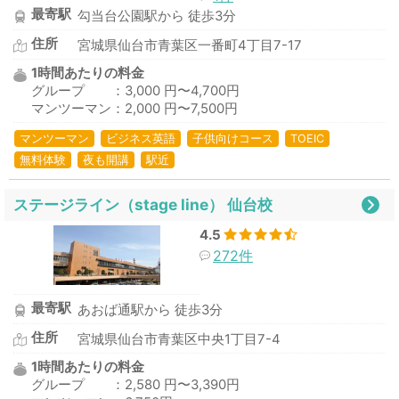
最寄駅
勾当台公園駅から 徒歩3分
住所
宮城県仙台市青葉区一番町4丁目7-17
1時間あたりの料金
グループ ：3,000 円〜4,700円
マンツーマン：2,000 円〜7,500円
マンツーマン
ビジネス英語
子供向けコース
TOEIC
無料体験
夜も開講
駅近
ステージライン（stage line） 仙台校
4.5
272件
最寄駅
あおば通駅から 徒歩3分
住所
宮城県仙台市青葉区中央1丁目7-4
1時間あたりの料金
グループ ：2,580 円〜3,390円