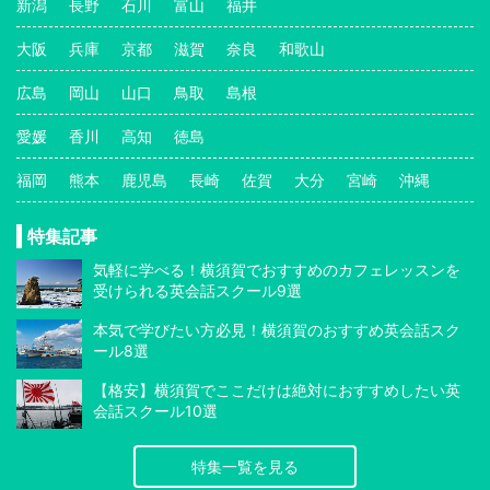
新潟
長野
石川
富山
福井
大阪
兵庫
京都
滋賀
奈良
和歌山
広島
岡山
山口
鳥取
島根
愛媛
香川
高知
徳島
福岡
熊本
鹿児島
長崎
佐賀
大分
宮崎
沖縄
特集記事
気軽に学べる！横須賀でおすすめのカフェレッスンを
受けられる英会話スクール9選
本気で学びたい方必見！横須賀のおすすめ英会話スク
ール8選
【格安】横須賀でここだけは絶対におすすめしたい英
会話スクール10選
特集一覧を見る