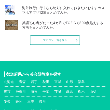
海外旅行に行くなら絶対に入れておきたいおすすめス
マホアプリ12選まとめてみた。
英語初心者がたった4カ月でTOEICで800点越えする
方法をまとめてみた。
マガジン一覧を見る
都道府県から英会話教室を探す
北海道
青森
岩手
秋田
宮城
山形
福島
東京
神奈川
埼玉
千葉
茨城
群馬
栃木
山梨
愛知
静岡
三重
岐阜