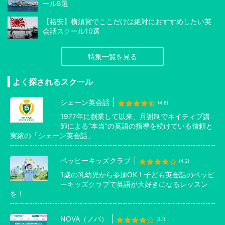
ール8選
【格安】横須賀でここだけは絶対におすすめしたい英
会話スクール10選
特集一覧を見る
よく探されるスクール
シェーン英会話
(4.8)
1977年に創業して以来、月謝制でネイティブ講
師による”本当”の英語の指導を続けている信頼と
実績の「シェーン英会話」
ペッピーキッズクラブ
(4.2)
1歳の乳幼児から参加OK！子ども英会話のペッピ
ーキッズクラブで英語が大好きになるレッスン
を！
NOVA（ノバ）
(4.1)