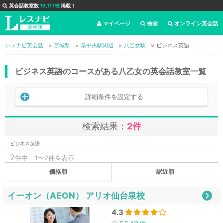
英会話教室数
19,117校
掲載！
マイページ
検索
オンライン英会話
レスナビ英会話
宮城県
泉中央駅周辺
八乙女駅
ビジネス英語
ビジネス英語のコースがある八乙女の英会話教室一覧
詳細条件を設定する
検索結果：
2件
ビジネス英語
2
件中
1〜2件を表示
価格順
駅近順
イーオン（AEON） アリオ仙台泉校
4.3