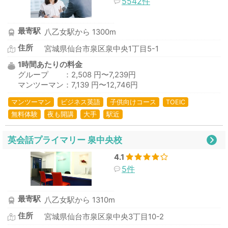
5542件
最寄駅
八乙女駅から 1300m
住所
宮城県仙台市泉区泉中央1丁目5-1
1時間あたりの料金
グループ ：2,508 円〜7,239円
マンツーマン：7,139 円〜12,746円
マンツーマン
ビジネス英語
子供向けコース
TOEIC
無料体験
夜も開講
大手
駅近
英会話プライマリー 泉中央校
4.1
5件
最寄駅
八乙女駅から 1310m
住所
宮城県仙台市泉区泉中央3丁目10-2