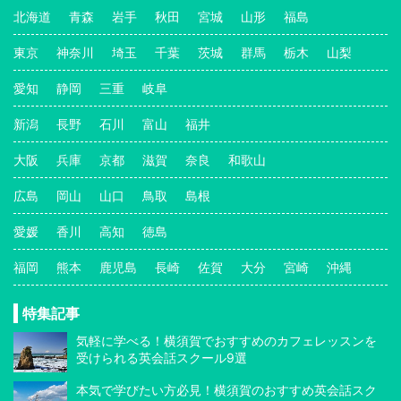
北海道
青森
岩手
秋田
宮城
山形
福島
東京
神奈川
埼玉
千葉
茨城
群馬
栃木
山梨
愛知
静岡
三重
岐阜
新潟
長野
石川
富山
福井
大阪
兵庫
京都
滋賀
奈良
和歌山
広島
岡山
山口
鳥取
島根
愛媛
香川
高知
徳島
福岡
熊本
鹿児島
長崎
佐賀
大分
宮崎
沖縄
特集記事
気軽に学べる！横須賀でおすすめのカフェレッスンを
受けられる英会話スクール9選
本気で学びたい方必見！横須賀のおすすめ英会話スク