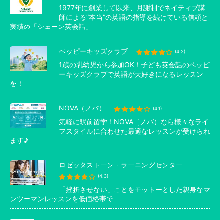
1977年に創業して以来、月謝制でネイティブ講
師による”本当”の英語の指導を続けている信頼と
実績の「シェーン英会話」
ペッピーキッズクラブ
(4.2)
1歳の乳幼児から参加OK！子ども英会話のペッピ
ーキッズクラブで英語が大好きになるレッスン
を！
NOVA（ノバ）
(4.1)
気軽に駅前留学！NOVA（ノバ）なら様々なライ
フスタイルに合わせた最適なレッスンが受けられ
ます♪
ロゼッタストーン・ラーニングセンター
(4.3)
「挫折させない」ことをモットーとした親身なマ
ンツーマンレッスンを低価格帯で