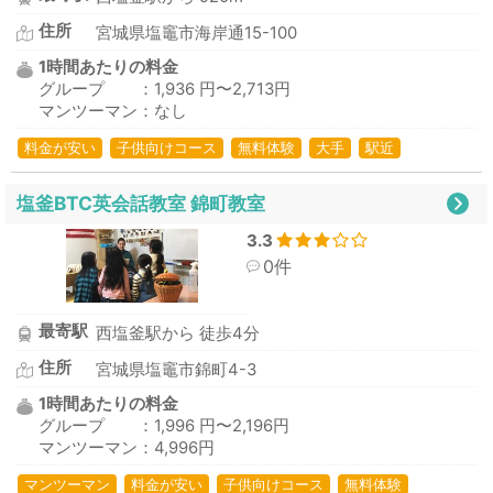
住所
宮城県塩竈市海岸通15-100
1時間あたりの料金
グループ ：1,936 円〜2,713円
マンツーマン：なし
料金が安い
子供向けコース
無料体験
大手
駅近
塩釜BTC英会話教室 錦町教室
3.3
0件
最寄駅
西塩釜駅から 徒歩4分
住所
宮城県塩竈市錦町4-3
1時間あたりの料金
グループ ：1,996 円〜2,196円
マンツーマン：4,996円
マンツーマン
料金が安い
子供向けコース
無料体験