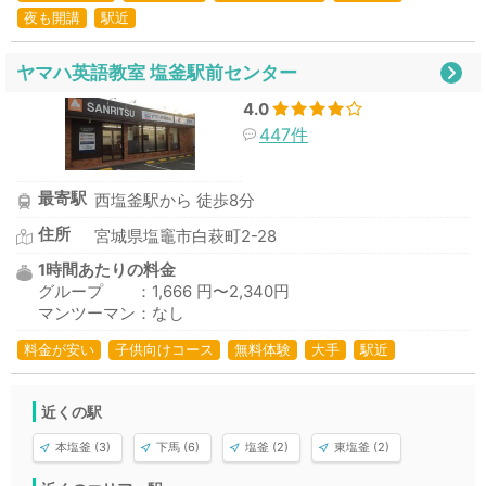
夜も開講
駅近
ヤマハ英語教室 塩釜駅前センター
4.0
447件
最寄駅
西塩釜駅から 徒歩8分
住所
宮城県塩竈市白萩町2-28
1時間あたりの料金
グループ ：1,666 円〜2,340円
マンツーマン：なし
料金が安い
子供向けコース
無料体験
大手
駅近
近くの駅
本塩釜 (3)
下馬 (6)
塩釜 (2)
東塩釜 (2)