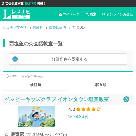
英会話教室数
19,117校
掲載！
マイページ
検索
オンライン英会話
レスナビ英会話
宮城県
塩釜駅周辺
西塩釜駅
西塩釜の英会話教室一覧
詳細条件を設定する
3
件中
1〜3件を表示
価格順
駅近順
ペッピーキッズクラブ イオンタウン塩釜教室
4.2
3434件
最寄駅
西塩釜駅から 920m