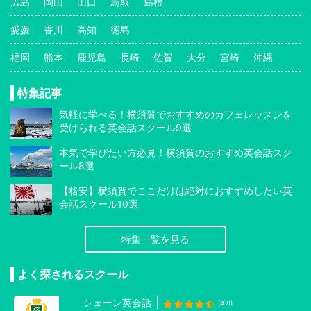
広島
岡山
山口
鳥取
島根
愛媛
香川
高知
徳島
福岡
熊本
鹿児島
長崎
佐賀
大分
宮崎
沖縄
特集記事
気軽に学べる！横須賀でおすすめのカフェレッスンを
受けられる英会話スクール9選
本気で学びたい方必見！横須賀のおすすめ英会話スク
ール8選
【格安】横須賀でここだけは絶対におすすめしたい英
会話スクール10選
特集一覧を見る
よく探されるスクール
シェーン英会話
(4.8)