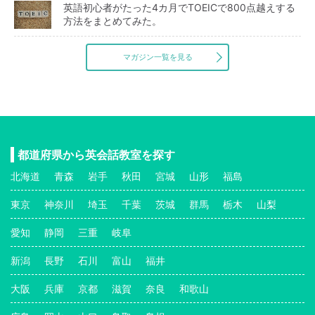
英語初心者がたった4カ月でTOEICで800点越えする
方法をまとめてみた。
マガジン一覧を見る
都道府県から英会話教室を探す
北海道
青森
岩手
秋田
宮城
山形
福島
東京
神奈川
埼玉
千葉
茨城
群馬
栃木
山梨
愛知
静岡
三重
岐阜
新潟
長野
石川
富山
福井
大阪
兵庫
京都
滋賀
奈良
和歌山