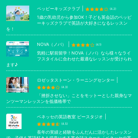
ペッピーキッズクラブ
(4.2)
1歳の乳幼児から参加OK！子ども英会話のペッピ
ーキッズクラブで英語が大好きになるレッスン
を！
NOVA（ノバ）
(4.1)
気軽に駅前留学！NOVA（ノバ）なら様々なライ
フスタイルに合わせた最適なレッスンが受けられ
ます♪
ロゼッタストーン・ラーニングセンター
(4.3)
「挫折させない」ことをモットーとした親身なマ
ンツーマンレッスンを低価格帯で
ベネッセの英語教室 ビースタジオ
(4.5)
長年の実績と経験をふんだんに活かしたレッスン
で、子供を英語好き＆得意にする英会話スクール「ベネッセの英