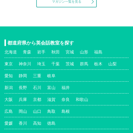
マガジン一覧を見る
都道府県から英会話教室を探す
北海道
青森
岩手
秋田
宮城
山形
福島
東京
神奈川
埼玉
千葉
茨城
群馬
栃木
山梨
愛知
静岡
三重
岐阜
新潟
長野
石川
富山
福井
大阪
兵庫
京都
滋賀
奈良
和歌山
広島
岡山
山口
鳥取
島根
愛媛
香川
高知
徳島