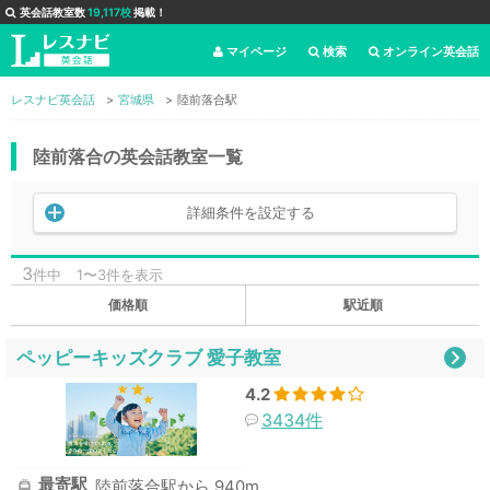
英会話教室数
19,117校
掲載！
マイページ
検索
オンライン英会話
レスナビ英会話
宮城県
陸前落合駅
陸前落合の英会話教室一覧
詳細条件を設定する
3
件中
1〜3件を表示
価格順
駅近順
ペッピーキッズクラブ 愛子教室
4.2
3434件
最寄駅
陸前落合駅から 940m