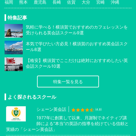
福岡
熊本
鹿児島
長崎
佐賀
大分
宮崎
沖縄
特集記事
気軽に学べる！横須賀でおすすめのカフェレッスンを
受けられる英会話スクール9選
本気で学びたい方必見！横須賀のおすすめ英会話スク
ール8選
【格安】横須賀でここだけは絶対におすすめしたい英
会話スクール10選
特集一覧を見る
よく探されるスクール
シェーン英会話
(4.8)
1977年に創業して以来、月謝制でネイティブ講
師による”本当”の英語の指導を続けている信頼と
実績の「シェーン英会話」