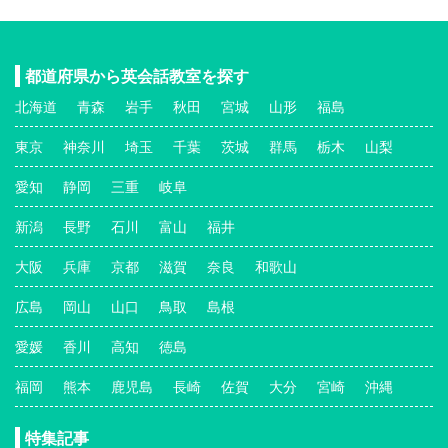
都道府県から英会話教室を探す
北海道
青森
岩手
秋田
宮城
山形
福島
東京
神奈川
埼玉
千葉
茨城
群馬
栃木
山梨
愛知
静岡
三重
岐阜
新潟
長野
石川
富山
福井
大阪
兵庫
京都
滋賀
奈良
和歌山
広島
岡山
山口
鳥取
島根
愛媛
香川
高知
徳島
福岡
熊本
鹿児島
長崎
佐賀
大分
宮崎
沖縄
特集記事