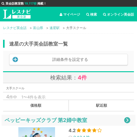
英会話教室数
19,117校
掲載！
マイページ
検索
オンライン英会話
レスナビ英会話
富山県
速星駅
大手スクール
速星の大手英会話教室一覧
詳細条件を設定する
検索結果：
4件
大手スクール
4
件中
1〜4件を表示
価格順
駅近順
ペッピーキッズクラブ 第2婦中教室
4.2