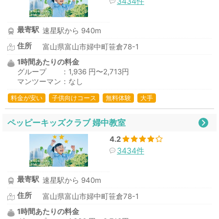
3434件
最寄駅
速星駅から 940m
住所
富山県富山市婦中町笹倉78-1
1時間あたりの料金
グループ ：1,936 円〜2,713円
マンツーマン：なし
料金が安い
子供向けコース
無料体験
大手
ペッピーキッズクラブ 婦中教室
4.2
3434件
最寄駅
速星駅から 940m
住所
富山県富山市婦中町笹倉78-1
1時間あたりの料金