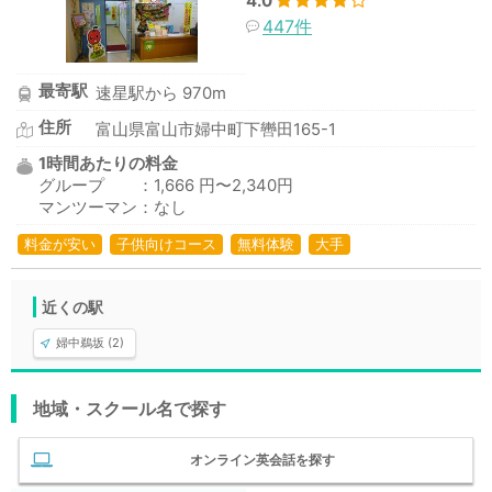
4.0
447件
最寄駅
速星駅から 970m
住所
富山県富山市婦中町下轡田165-1
1時間あたりの料金
グループ ：1,666 円〜2,340円
マンツーマン：なし
料金が安い
子供向けコース
無料体験
大手
近くの駅
婦中鵜坂 (2)
地域・スクール名で探す
オンライン英会話を探す