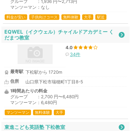
グループ ：1,936 円〜2,713円
マンツーマン：なし
料金が安い
子供向けコース
無料体験
大手
駅近
EQWEL（イクウェル）チャイルドアカデミー く
だまつ教室
4.0
34件
最寄駅
下松駅から 1720m
住所
山口県下松市瑞穂町1丁目8-5
1時間あたりの料金
グループ ：2,700 円〜6,480円
マンツーマン：6,480円
マンツーマン
無料体験
大手
東進こども英語塾 下松教室