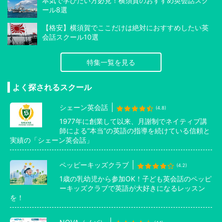
本気で学びたい方必見！横須賀のおすすめ英会話スク
ール8選
【格安】横須賀でここだけは絶対におすすめしたい英
会話スクール10選
特集一覧を見る
よく探されるスクール
シェーン英会話
(4.8)
1977年に創業して以来、月謝制でネイティブ講
師による”本当”の英語の指導を続けている信頼と
実績の「シェーン英会話」
ペッピーキッズクラブ
(4.2)
1歳の乳幼児から参加OK！子ども英会話のペッピ
ーキッズクラブで英語が大好きになるレッスン
を！