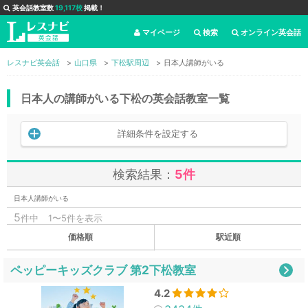
英会話教室数
19,117校
掲載！
マイページ
検索
オンライン英会話
レスナビ英会話
山口県
下松駅周辺
日本人講師がいる
日本人の講師がいる下松の英会話教室一覧
詳細条件を設定する
検索結果：
5件
日本人講師がいる
5
件中
1〜5件を表示
価格順
駅近順
ペッピーキッズクラブ 第2下松教室
4.2