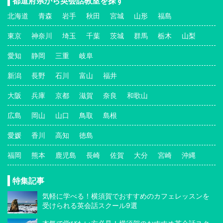
都道府県から英会話教室を探す
北海道
青森
岩手
秋田
宮城
山形
福島
東京
神奈川
埼玉
千葉
茨城
群馬
栃木
山梨
愛知
静岡
三重
岐阜
新潟
長野
石川
富山
福井
大阪
兵庫
京都
滋賀
奈良
和歌山
広島
岡山
山口
鳥取
島根
愛媛
香川
高知
徳島
福岡
熊本
鹿児島
長崎
佐賀
大分
宮崎
沖縄
特集記事
気軽に学べる！横須賀でおすすめのカフェレッスンを
受けられる英会話スクール9選