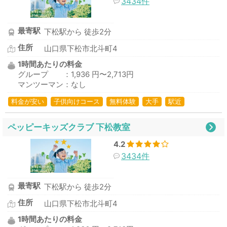
3434件
最寄駅
下松駅から 徒歩2分
住所
山口県下松市北斗町4
1時間あたりの料金
グループ ：1,936 円〜2,713円
マンツーマン：なし
料金が安い
子供向けコース
無料体験
大手
駅近
ペッピーキッズクラブ 下松教室
4.2
3434件
最寄駅
下松駅から 徒歩2分
住所
山口県下松市北斗町4
1時間あたりの料金