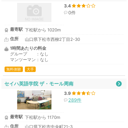
3.4
0件
最寄駅
下松駅から 1020m
住所
山口県下松市西柳2丁目2-30
1時間あたりの料金
グループ ：なし
マンツーマン：なし
無料体験
大手
セイハ英語学院 ザ・モール周南
3.9
289件
最寄駅
下松駅から 1170m
住所
山口県下松市中央町21-3