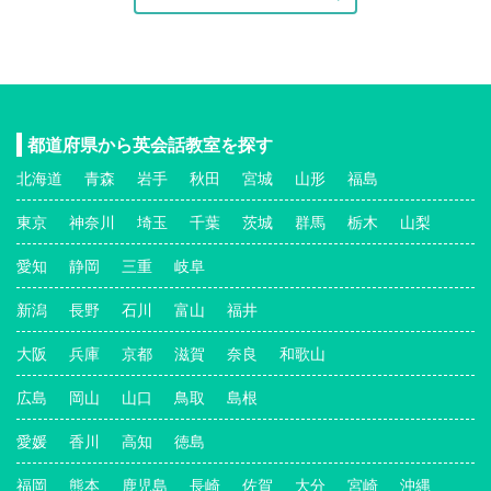
都道府県から英会話教室を探す
北海道
青森
岩手
秋田
宮城
山形
福島
東京
神奈川
埼玉
千葉
茨城
群馬
栃木
山梨
愛知
静岡
三重
岐阜
新潟
長野
石川
富山
福井
大阪
兵庫
京都
滋賀
奈良
和歌山
広島
岡山
山口
鳥取
島根
愛媛
香川
高知
徳島
福岡
熊本
鹿児島
長崎
佐賀
大分
宮崎
沖縄