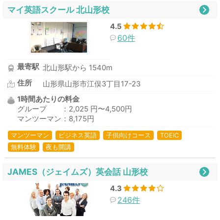
マイ英語スクール 北山形校
4.5
60件
最寄駅
北山形駅から 1540m
住所
山形県山形市江俣3丁目17-23
1時間あたりの料金
グループ ：2,025 円〜4,500円
マンツーマン：8,175円
マンツーマン
ビジネス英語
子供向けコース
TOEIC
無料体験
夜も開講
JAMES（ジェイムズ）英会話 山形校
4.3
246件