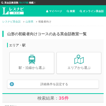
英会話教室数
19,117校
掲載！
マイページ
検索
オンライン英会話
レスナビ英会話
山形県
初級者向け
山形の初級者向けコースのある英会話教室一覧
エリア・駅
駅・沿線から選ぶ
エリアから選ぶ
詳細条件を設定する
検索結果：
35件