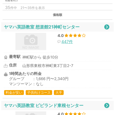
初級者向け
35
件中
21〜35件を表示
価格順
ヤマハ英語教室 想楽館21神町センター
4.0
447件
最寄駅
神町駅から 徒歩10分
住所
山形県東根市神町東3丁目2-7
1時間あたりの料金
グループ ：1,666 円〜2,340円
マンツーマン：なし
料金が安い
子供向けコース
大手
ヤマハ英語教室 ピピランド東根センター
4.0