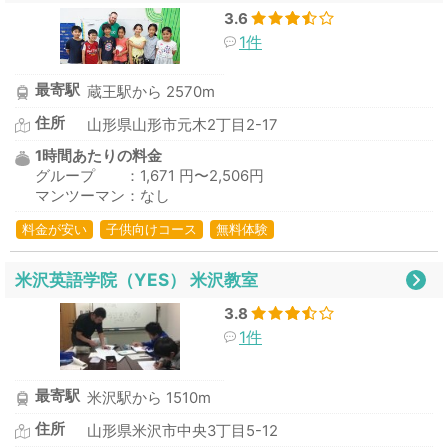
3.6
1件
最寄駅
蔵王駅から 2570m
住所
山形県山形市元木2丁目2-17
1時間あたりの料金
グループ ：1,671 円〜2,506円
マンツーマン：なし
料金が安い
子供向けコース
無料体験
米沢英語学院（YES） 米沢教室
3.8
1件
最寄駅
米沢駅から 1510m
住所
山形県米沢市中央3丁目5-12