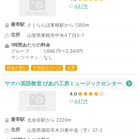
447件
最寄駅
さくらんぼ東根駅から 1350m
住所
山形県東根市中央4丁目5-7
1時間あたりの料金
グループ ：1,666 円〜2,340円
マンツーマン：なし
料金が安い
子供向けコース
大手
ヤマハ英語教室 ぴあの工房ミュージックセンター
4.0
447件
最寄駅
北余目駅から 2220m
住所
山形県酒田市木川東中道（字）37-2