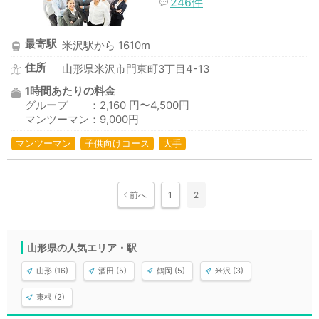
246件
最寄駅
米沢駅から 1610m
住所
山形県米沢市門東町3丁目4-13
1時間あたりの料金
グループ ：2,160 円〜4,500円
マンツーマン：9,000円
マンツーマン
子供向けコース
大手
前へ
1
2
山形県の人気エリア・駅
山形 (16)
酒田 (5)
鶴岡 (5)
米沢 (3)
東根 (2)