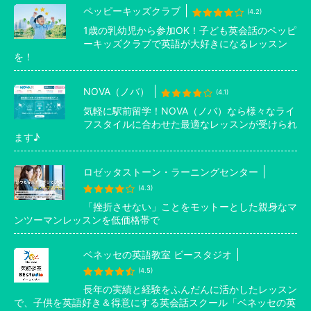
ペッピーキッズクラブ
(4.2)
1歳の乳幼児から参加OK！子ども英会話のペッピ
ーキッズクラブで英語が大好きになるレッスン
を！
NOVA（ノバ）
(4.1)
気軽に駅前留学！NOVA（ノバ）なら様々なライ
フスタイルに合わせた最適なレッスンが受けられ
ます♪
ロゼッタストーン・ラーニングセンター
(4.3)
「挫折させない」ことをモットーとした親身なマ
ンツーマンレッスンを低価格帯で
ベネッセの英語教室 ビースタジオ
(4.5)
長年の実績と経験をふんだんに活かしたレッスン
で、子供を英語好き＆得意にする英会話スクール「ベネッセの英