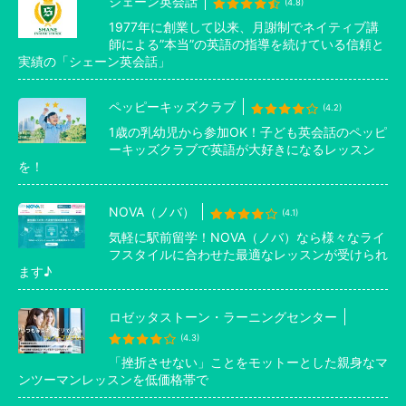
シェーン英会話
(4.8)
1977年に創業して以来、月謝制でネイティブ講
師による”本当”の英語の指導を続けている信頼と
実績の「シェーン英会話」
ペッピーキッズクラブ
(4.2)
1歳の乳幼児から参加OK！子ども英会話のペッピ
ーキッズクラブで英語が大好きになるレッスン
を！
NOVA（ノバ）
(4.1)
気軽に駅前留学！NOVA（ノバ）なら様々なライ
フスタイルに合わせた最適なレッスンが受けられ
ます♪
ロゼッタストーン・ラーニングセンター
(4.3)
「挫折させない」ことをモットーとした親身なマ
ンツーマンレッスンを低価格帯で