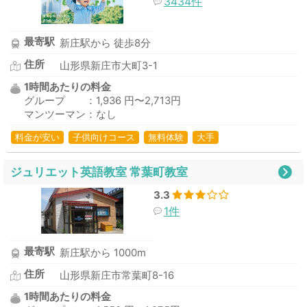
3434件
最寄駅
新庄駅から 徒歩8分
住所
山形県新庄市大町3-1
1時間あたりの料金
グループ ：1,936 円〜2,713円
マンツーマン：なし
料金が安い
子供向けコース
無料体験
大手
ジュリエット英語教室 常葉町教室
3.3
1件
最寄駅
新庄駅から 1000m
住所
山形県新庄市常葉町8-16
1時間あたりの料金