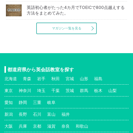
英語初心者がたった4カ月でTOEICで800点越えする
方法をまとめてみた。
マガジン一覧を見る
都道府県から英会話教室を探す
北海道
青森
岩手
秋田
宮城
山形
福島
東京
神奈川
埼玉
千葉
茨城
群馬
栃木
山梨
愛知
静岡
三重
岐阜
新潟
長野
石川
富山
福井
大阪
兵庫
京都
滋賀
奈良
和歌山