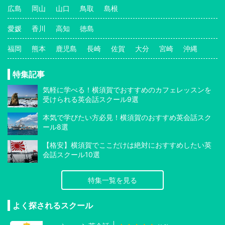
広島
岡山
山口
鳥取
島根
愛媛
香川
高知
徳島
福岡
熊本
鹿児島
長崎
佐賀
大分
宮崎
沖縄
特集記事
気軽に学べる！横須賀でおすすめのカフェレッスンを
受けられる英会話スクール9選
本気で学びたい方必見！横須賀のおすすめ英会話スク
ール8選
【格安】横須賀でここだけは絶対におすすめしたい英
会話スクール10選
特集一覧を見る
よく探されるスクール