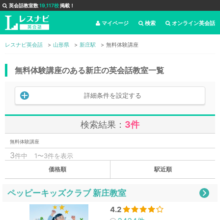
英会話教室数
19,117校
掲載！
マイページ
検索
オンライン英会話
レスナビ英会話
山形県
新庄駅
無料体験講座
無料体験講座のある新庄の英会話教室一覧
詳細条件を設定する
検索結果：
3件
無料体験講座
3
件中
1〜3件を表示
価格順
駅近順
ペッピーキッズクラブ 新庄教室
4.2