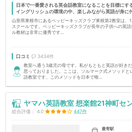
日本で一番愛される英会話教室になることを目標にす
イングリッシュの環境の中、楽しみながら英語が身に
山形県東根市にあるペッピーキッズクラブ東根第2教室は、
スクールです。ペッピーキッズクラブが長年の子供への英語
ル教材は非常に優秀です...
口コミ
3434件
教室へ通う3歳児の母です。私がもともと英語が好き
思っておりました。ここは、ソルマーク式メソッドと
語教室です。このメソッドを日本で唯...
ヤマハ英語教室 想楽館21神町セ
総合評価：
4.0
447件
最寄駅