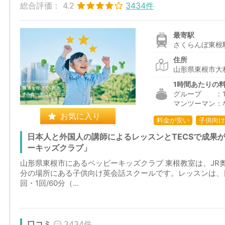
総合評価：
4.2
3434件
最寄駅
さくらんぼ東根
住所
山形県東根市大林
1時間あたりの
グループ ：1,9
マンツーマン：
お気に入り
料金が安い
子供向け
日本人と外国人の講師によるレッスンとTECSで成果
ーキッズクラブ」
山形県東根市にあるペッピーキッズクラブ 東根教室は、JR
分の場所にある子供向け英会話スクールです。レッスンは、
回・1回/60分（...
口コミ
3434件