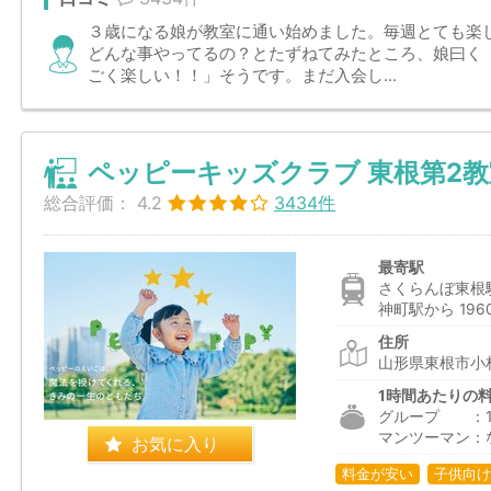
３歳になる娘が教室に通い始めました。毎週とても楽
どんな事やってるの？とたずねてみたところ、娘曰く
ごく楽しい！！」そうです。まだ入会し...
ペッピーキッズクラブ 東根第2教
総合評価：
4.2
3434件
最寄駅
さくらんぼ東根駅
神町駅から 196
住所
山形県東根市小林
1時間あたりの
グループ ：1,9
マンツーマン：
お気に入り
料金が安い
子供向け