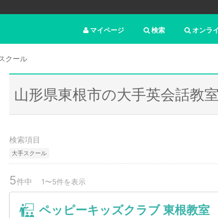
マイページ
検索
オンラ
スクール
山形県東根市の大手英会話教
検索項目
大手スクール
5
件中
1〜5件を表示
ペッピーキッズクラブ 東根教室