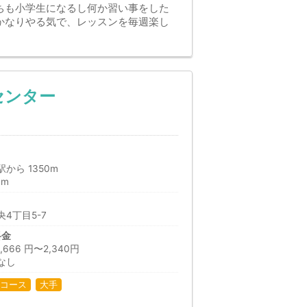
ちも小学生になるし何か習い事をした
かなりやる気で、レッスンを毎週楽し
センター
から 1350m
0m
4丁目5-7
料金
66 円〜2,340円
なし
コース
大手