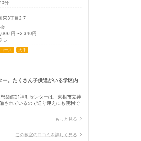
10分
東3丁目2-7
料金
66 円〜2,340円
なし
コース
大手
ター。たくさん子供達がいる学区内
・想楽館21神町センターは、東根市立神
完備されているので送り迎えにも便利で
もっと見る
この教室の口コミを詳しく見る