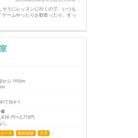
しそうにレッスンに行くので、いつも
「ゲームやったりお歌歌ったり、すっ
室
から 1150m
0m
1丁目4-1
料金
36 円〜2,713円
なし
コース
無料体験
大手