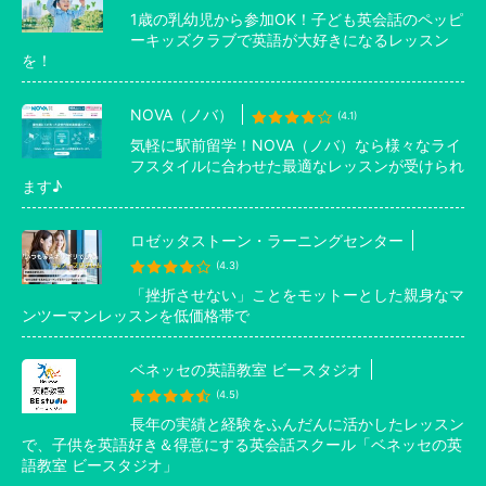
1歳の乳幼児から参加OK！子ども英会話のペッピ
ーキッズクラブで英語が大好きになるレッスン
を！
NOVA（ノバ）
(4.1)
気軽に駅前留学！NOVA（ノバ）なら様々なライ
フスタイルに合わせた最適なレッスンが受けられ
ます♪
ロゼッタストーン・ラーニングセンター
(4.3)
「挫折させない」ことをモットーとした親身なマ
ンツーマンレッスンを低価格帯で
ベネッセの英語教室 ビースタジオ
(4.5)
長年の実績と経験をふんだんに活かしたレッスン
で、子供を英語好き＆得意にする英会話スクール「ベネッセの英
語教室 ビースタジオ」