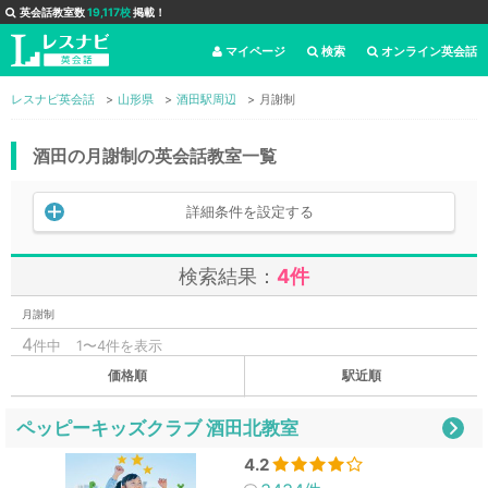
英会話教室数
19,117校
掲載！
マイページ
検索
オンライン英会話
レスナビ英会話
山形県
酒田駅周辺
月謝制
酒田の月謝制の英会話教室一覧
詳細条件を設定する
検索結果：
4件
月謝制
4
件中
1〜4件を表示
価格順
駅近順
ペッピーキッズクラブ 酒田北教室
4.2