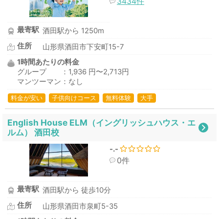
3434件
最寄駅
酒田駅から 1250m
住所
山形県酒田市下安町15-7
1時間あたりの料金
グループ ：1,936 円〜2,713円
マンツーマン：なし
料金が安い
子供向けコース
無料体験
大手
English House ELM（イングリッシュハウス・エ
ルム） 酒田校
-.-
0件
最寄駅
酒田駅から 徒歩10分
住所
山形県酒田市泉町5-35