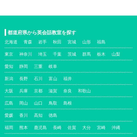
都道府県から英会話教室を探す
北海道
青森
岩手
秋田
宮城
山形
福島
東京
神奈川
埼玉
千葉
茨城
群馬
栃木
山梨
愛知
静岡
三重
岐阜
新潟
長野
石川
富山
福井
大阪
兵庫
京都
滋賀
奈良
和歌山
広島
岡山
山口
鳥取
島根
愛媛
香川
高知
徳島
福岡
熊本
鹿児島
長崎
佐賀
大分
宮崎
沖縄