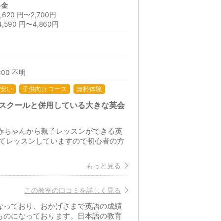
料金
20 円〜2,700円
590 円〜4,860円
日
8:00 不明
安い
子供向けコース
無料体験
ルスクールと併用している大きな英会
の赤ちゃんから親子レッスンができる英
てレッスンしていますので初心者の方
もっと見る
この教室の口コミを詳しく見る
なっており、おかげさまで英語の成績
ものになっております。日本語の教育