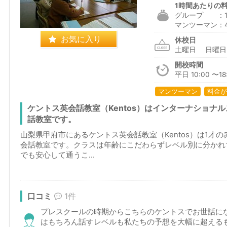
1時間あたりの
グループ ：1,6
マンツーマン：4,
お気に入り
休校日
土曜日 日曜
開校時間
平日 10:00 〜1
マンツーマン
料金が
ケントス英会話教室（Kentos）はインターナショナ
話教室です。
山梨県甲府市にあるケントス英会話教室（Kentos）は1才
会話教室です。クラスは年齢にこだわらずレベル別に分かれ
でも安心して通うこ...
口コミ
1件
プレスクールの時期からこちらのケントスでお世話に
はもちろん話すレベルも私たちの予想を大幅に超える