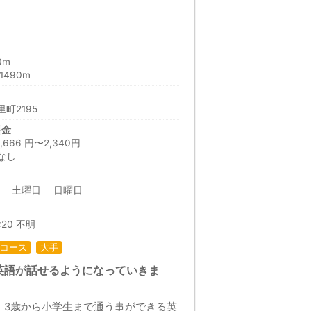
0m
490m
町2195
料金
66 円〜2,340円
なし
日 土曜日 日曜日
:20 不明
コース
大手
英語が話せるようになっていきま
、3歳から小学生まで通う事ができる英