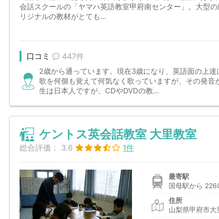
会話スクールの「ヤマハ英語教室甲府南センター」。大型の
リジナルの教材がとても...
口コミ
447件
2歳から通っています。現在3歳になり、英語面の上達
歌を何個も覚えて何気なく歌っていますが、その発音
生は日本人ですが、CDやDVDの教...
ケントス英会話教室 大里教室
総合評価：
3.6
1件
最寄駅
国母駅から 226
住所
山梨県甲府市大里