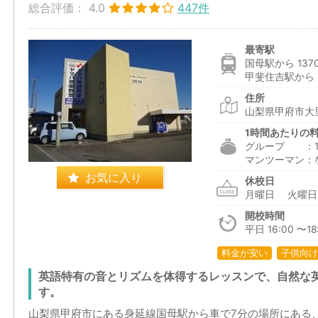
総合評価：
4.0
447件
最寄駅
国母駅から 137
甲斐住吉駅から 1
住所
山梨県甲府市大里
1時間あたりの
グループ ：1,6
マンツーマン：
お気に入り
休校日
月曜日 火曜
開校時間
平日 16:00 〜18
料金が安い
子供向け
英語特有の音とリズムを体得するレッスンで、自然な
す。
山梨県甲府市にある身延線国母駅から車で7分の場所にある