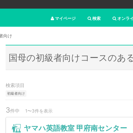
マイページ
検索
オンラ
者向け
国母の初級者向けコースのあ
検索項目
初級者向け
3
件中
1〜3件を表示
ヤマハ英語教室 甲府南センター