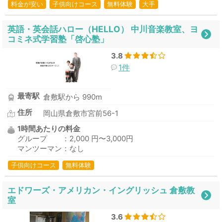
料金が安い
子供向けコース
無料体験
大手
英語・英会話ハロー（HELLO） 中川音楽教室、ヨ
コミネ式学習塾「啓心塾」
3.8
1件
最寄駅
倉敷駅から 990m
住所
岡山県倉敷市宮前56-1
1時間あたりの料金
グループ ：2,000 円〜3,000円
マンツーマン：なし
子供向けコース
無料体験
エドワーズ・アメリカン・イングリッシュ 倉敷教
室
3.6