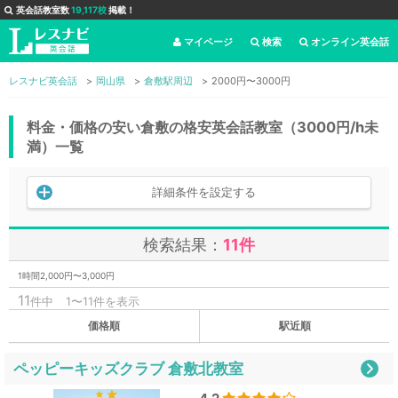
英会話教室数
19,117校
掲載！
マイページ
検索
オンライン英会話
レスナビ英会話
岡山県
倉敷駅周辺
2000円〜3000円
料金・価格の安い倉敷の格安英会話教室（3000円/h未
満）一覧
詳細条件を設定する
検索結果：
11件
1時間2,000円〜3,000円
11
件中
1〜11件を表示
価格順
駅近順
ペッピーキッズクラブ 倉敷北教室