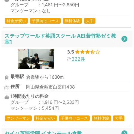
グループ ：1,481 円〜2,850円
マンツーマン：なし
料金が安い
子供向けコース
無料体験
大手
ステップワールド英語スクール AEI若竹塾ゼミ教
室1
3.5
322件
最寄駅
倉敷駅から 1630m
住所
岡山県倉敷市白楽町408
1時間あたりの料金
グループ ：1,916 円〜2,533円
マンツーマン：5,454円
マンツーマン
料金が安い
子供向けコース
無料体験
大手
セイハ英語学院 イオンモール倉敷