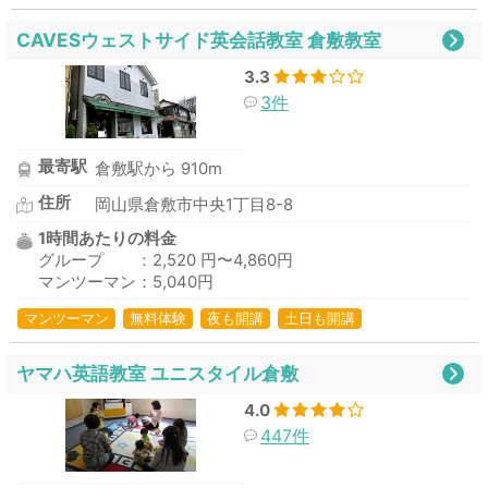
CAVESウェストサイド英会話教室 倉敷教室
3.3
3件
最寄駅
倉敷駅から 910m
住所
岡山県倉敷市中央1丁目8-8
1時間あたりの料金
グループ ：2,520 円〜4,860円
マンツーマン：5,040円
マンツーマン
無料体験
夜も開講
土日も開講
ヤマハ英語教室 ユニスタイル倉敷
4.0
447件