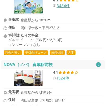
4.2
3434件
最寄駅
倉敷駅から 1820m
住所
岡山県倉敷市平田273-3
1時間あたりの料金
グループ ：1,936 円〜2,713円
マンツーマン：なし
料金が安い
子供向けコース
無料体験
大手
NOVA（ノバ） 倉敷駅前校
4.1
1524件
最寄駅
倉敷駅から 徒歩2分
住所
岡山県倉敷市阿知2丁目1-17