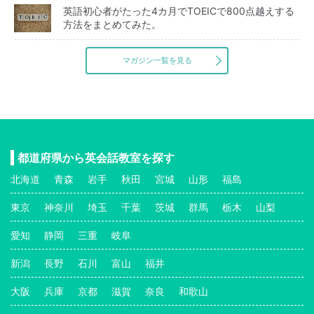
英語初心者がたった4カ月でTOEICで800点越えする
方法をまとめてみた。
マガジン一覧を見る
都道府県から英会話教室を探す
北海道
青森
岩手
秋田
宮城
山形
福島
東京
神奈川
埼玉
千葉
茨城
群馬
栃木
山梨
愛知
静岡
三重
岐阜
新潟
長野
石川
富山
福井
大阪
兵庫
京都
滋賀
奈良
和歌山