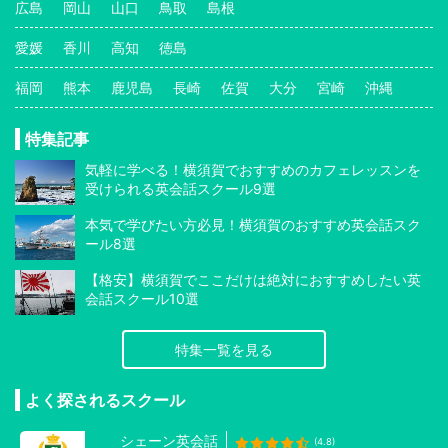
広島
岡山
山口
鳥取
島根
愛媛
香川
高知
徳島
福岡
熊本
鹿児島
長崎
佐賀
大分
宮崎
沖縄
特集記事
気軽に学べる！横須賀でおすすめのカフェレッスンを
受けられる英会話スクール9選
本気で学びたい方必見！横須賀のおすすめ英会話スク
ール8選
【格安】横須賀でここだけは絶対におすすめしたい英
会話スクール10選
特集一覧を見る
よく探されるスクール
シェーン英会話
(4.8)