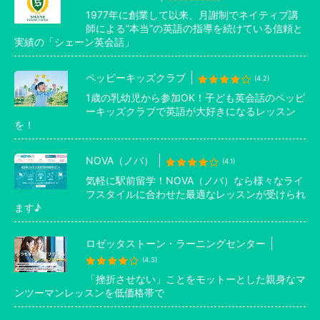
1977年に創業して以来、月謝制でネイティブ講
師による”本当”の英語の指導を続けている信頼と
実績の「シェーン英会話」
ペッピーキッズクラブ
(4.2)
1歳の乳幼児から参加OK！子ども英会話のペッピ
ーキッズクラブで英語が大好きになるレッスン
を！
NOVA（ノバ）
(4.1)
気軽に駅前留学！NOVA（ノバ）なら様々なライ
フスタイルに合わせた最適なレッスンが受けられ
ます♪
ロゼッタストーン・ラーニングセンター
(4.3)
「挫折させない」ことをモットーとした親身なマ
ンツーマンレッスンを低価格帯で