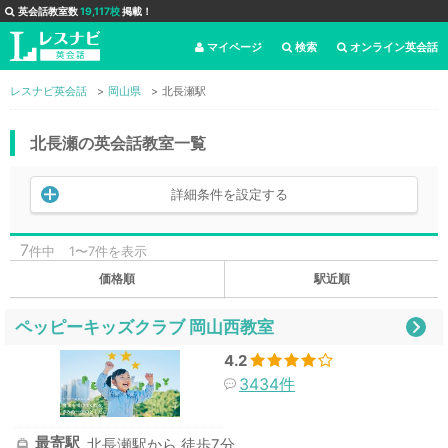
英会話教室数
19,117校
掲載！
マイページ
検索
オンライン英会話
レスナビ英会話
岡山県
北長瀬駅
北長瀬の英会話教室一覧
詳細条件を設定する
7
件中
1〜7件を表示
価格順
駅近順
ペッピーキッズクラブ 岡山西教室
4.2
3434件
最寄駅
北長瀬駅から 徒歩7分