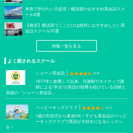
本気で学びたい方必見！横須賀のおすすめ英会話スク
ール8選
【格安】横須賀でここだけは絶対におすすめしたい英
会話スクール10選
特集一覧を見る
よく探されるスクール
シェーン英会話
(4.8)
1977年に創業して以来、月謝制でネイティブ講
師による”本当”の英語の指導を続けている信頼と
実績の「シェーン英会話」
ペッピーキッズクラブ
(4.2)
1歳の乳幼児から参加OK！子ども英会話のペッピ
ーキッズクラブで英語が大好きになるレッスン
を！