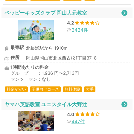
ペッピーキッズクラブ 岡山大元教室
4.2
3434件
最寄駅
北長瀬駅から 1910m
住所
岡山県岡山市北区西古松1丁目37-8
1時間あたりの料金
グループ ：1,936 円〜2,713円
マンツーマン：なし
料金が安い
子供向けコース
無料体験
大手
ヤマハ英語教室 ユニスタイル大野辻
4.0
447件