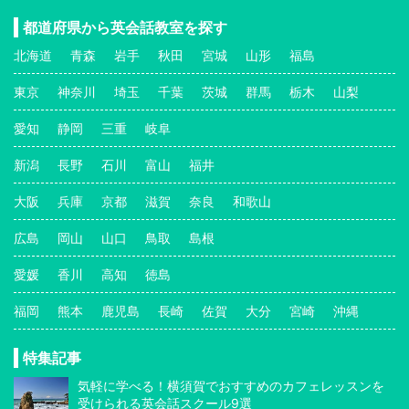
都道府県から英会話教室を探す
北海道
青森
岩手
秋田
宮城
山形
福島
東京
神奈川
埼玉
千葉
茨城
群馬
栃木
山梨
愛知
静岡
三重
岐阜
新潟
長野
石川
富山
福井
大阪
兵庫
京都
滋賀
奈良
和歌山
広島
岡山
山口
鳥取
島根
愛媛
香川
高知
徳島
福岡
熊本
鹿児島
長崎
佐賀
大分
宮崎
沖縄
特集記事
気軽に学べる！横須賀でおすすめのカフェレッスンを
受けられる英会話スクール9選