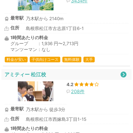
3434件
最寄駅
乃木駅から 2140m
住所
島根県松江市古志原1丁目6-1
1時間あたりの料金
グループ ：1,936 円〜2,713円
マンツーマン：なし
料金が安い
子供向けコース
無料体験
大手
アミティー 松江校
4.2
208件
最寄駅
乃木駅から 徒歩3分
住所
島根県松江市西嫁島3丁目1-15
1時間あたりの料金