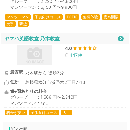
グループ ：2,220 円〜4,800円
マンツーマン：6,150 円〜9,900円
マンツーマン
子供向けコース
TOEIC
無料体験
夜も開講
大手
駅近
ヤマハ英語教室 乃木教室
4.0
447件
最寄駅
乃木駅から 徒歩7分
住所
島根県松江市浜乃木2丁目7-13
1時間あたりの料金
グループ ：1,666 円〜2,340円
マンツーマン：なし
料金が安い
子供向けコース
大手
近くの駅