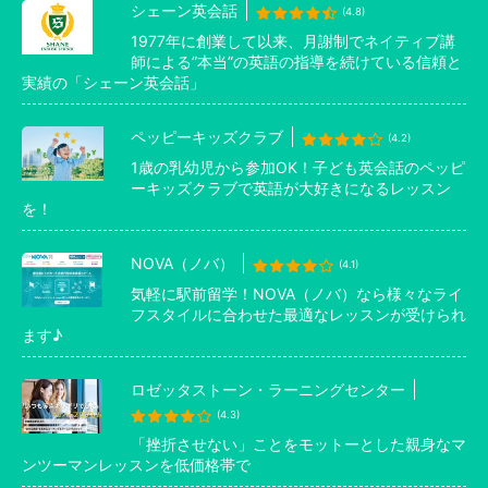
シェーン英会話
(4.8)
1977年に創業して以来、月謝制でネイティブ講
師による”本当”の英語の指導を続けている信頼と
実績の「シェーン英会話」
ペッピーキッズクラブ
(4.2)
1歳の乳幼児から参加OK！子ども英会話のペッピ
ーキッズクラブで英語が大好きになるレッスン
を！
NOVA（ノバ）
(4.1)
気軽に駅前留学！NOVA（ノバ）なら様々なライ
フスタイルに合わせた最適なレッスンが受けられ
ます♪
ロゼッタストーン・ラーニングセンター
(4.3)
「挫折させない」ことをモットーとした親身なマ
ンツーマンレッスンを低価格帯で