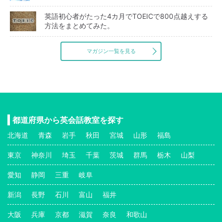
英語初心者がたった4カ月でTOEICで800点越えする
方法をまとめてみた。
マガジン一覧を見る
都道府県から英会話教室を探す
北海道
青森
岩手
秋田
宮城
山形
福島
東京
神奈川
埼玉
千葉
茨城
群馬
栃木
山梨
愛知
静岡
三重
岐阜
新潟
長野
石川
富山
福井
大阪
兵庫
京都
滋賀
奈良
和歌山