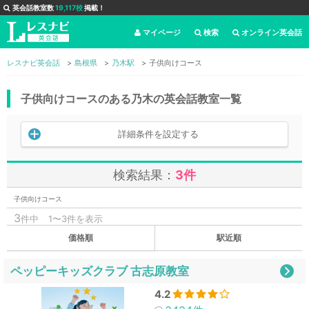
英会話教室数
19,117校
掲載！
マイページ
検索
オンライン英会話
レスナビ英会話
島根県
乃木駅
子供向けコース
子供向けコースのある乃木の英会話教室一覧
詳細条件を設定する
検索結果：
3件
子供向けコース
3
件中
1〜3件を表示
価格順
駅近順
ペッピーキッズクラブ 古志原教室
4.2