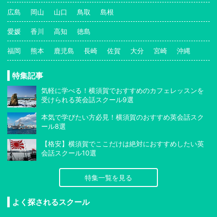
広島
岡山
山口
鳥取
島根
愛媛
香川
高知
徳島
福岡
熊本
鹿児島
長崎
佐賀
大分
宮崎
沖縄
特集記事
気軽に学べる！横須賀でおすすめのカフェレッスンを
受けられる英会話スクール9選
本気で学びたい方必見！横須賀のおすすめ英会話スク
ール8選
【格安】横須賀でここだけは絶対におすすめしたい英
会話スクール10選
特集一覧を見る
よく探されるスクール