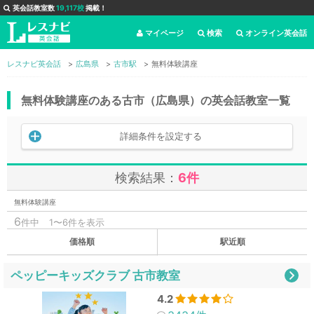
英会話教室数
19,117校
掲載！
マイページ
検索
オンライン英会話
レスナビ英会話
広島県
古市駅
無料体験講座
無料体験講座のある古市（広島県）の英会話教室一覧
詳細条件を設定する
検索結果：
6件
無料体験講座
6
件中
1〜6件を表示
価格順
駅近順
ペッピーキッズクラブ 古市教室
4.2