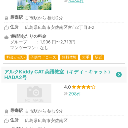
3434件
最寄駅
古市駅から 徒歩2分
住所
広島県広島市安佐南区古市2丁目3-2
1時間あたりの料金
グループ ：1,936 円〜2,713円
マンツーマン：なし
料金が安い
子供向けコース
無料体験
大手
駅近
アルクKiddy CAT英語教室（キディ・キャット）
HADA2号
4.0
298件
最寄駅
古市駅から 徒歩9分
住所
広島県広島市安佐南区