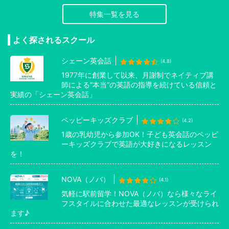
特集一覧を見る
よく探されるスクール
シェーン英会話
(4.8)
1977年に創業して以来、月謝制でネイティブ講
師による”本当”の英語の指導を続けている信頼と
実績の「シェーン英会話」
ペッピーキッズクラブ
(4.2)
1歳の乳幼児から参加OK！子ども英会話のペッピ
ーキッズクラブで英語が大好きになるレッスン
を！
NOVA（ノバ）
(4.1)
気軽に駅前留学！NOVA（ノバ）なら様々なライ
フスタイルに合わせた最適なレッスンが受けられ
ます♪