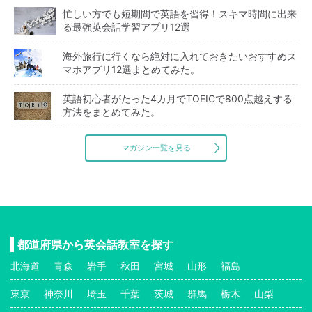
忙しい方でも短期間で英語を習得！スキマ時間に出来
る最強英会話学習アプリ12選
海外旅行に行くなら絶対に入れておきたいおすすめス
マホアプリ12選まとめてみた。
英語初心者がたった4カ月でTOEICで800点越えする
方法をまとめてみた。
マガジン一覧を見る
都道府県から英会話教室を探す
北海道
青森
岩手
秋田
宮城
山形
福島
東京
神奈川
埼玉
千葉
茨城
群馬
栃木
山梨