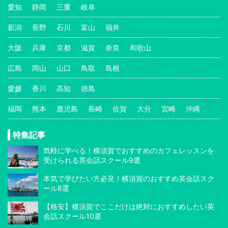
愛知
静岡
三重
岐阜
新潟
長野
石川
富山
福井
大阪
兵庫
京都
滋賀
奈良
和歌山
広島
岡山
山口
鳥取
島根
愛媛
香川
高知
徳島
福岡
熊本
鹿児島
長崎
佐賀
大分
宮崎
沖縄
特集記事
気軽に学べる！横須賀でおすすめのカフェレッスンを
受けられる英会話スクール9選
本気で学びたい方必見！横須賀のおすすめ英会話スク
ール8選
【格安】横須賀でここだけは絶対におすすめしたい英
会話スクール10選