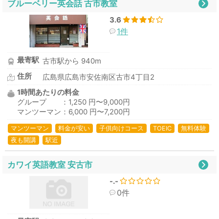
ブルーベリー英会話 古市教室
3.6
1件
最寄駅
古市駅から 940m
住所
広島県広島市安佐南区古市4丁目2
1時間あたりの料金
グループ ：1,250 円〜9,000円
マンツーマン：6,000 円〜7,200円
マンツーマン
料金が安い
子供向けコース
TOEIC
無料体験
夜も開講
駅近
カワイ英語教室 安古市
-.-
0件