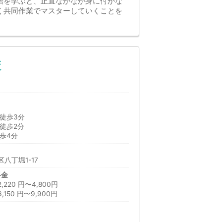
語を学ぶと、正直なかなか身に付かな
く共同作業でマスターしていくことを
校
徒歩3分
徒歩2分
歩4分
八丁堀1-17
料金
20 円〜4,800円
150 円〜9,900円
日