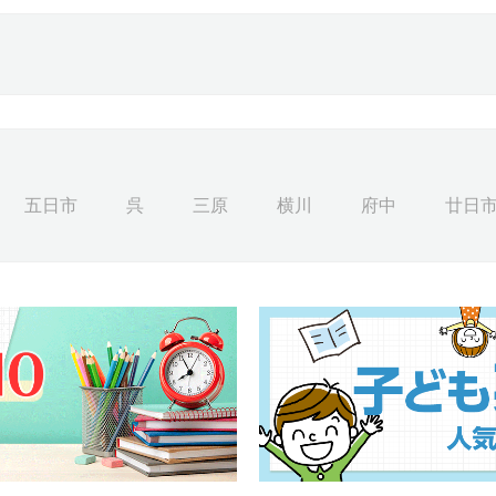
五日市
呉
三原
横川
府中
廿日