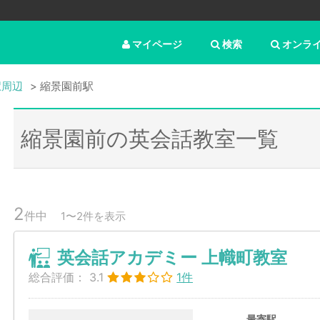
マイページ
検索
オンラ
駅周辺
縮景園前駅
縮景園前の英会話教室一覧
2
件中
1〜2件を表示
英会話アカデミー 上幟町教室
総合評価：
3.1
1件
最寄駅