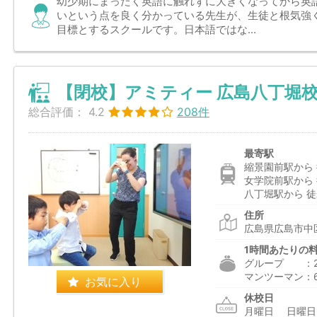
幼少期にまったく英語に触れずに大きくなってから英
いという点を良く分かっている先生が、生徒と根気強
目標とするスクールです。日本語ではな...
【閉校】アミティー 広島八丁堀
総合評価：
4.2
208件
最寄駅
縮景園前駅から 
女学院前駅から 
八丁堀駅から 徒
住所
広島県広島市中区
1時間あたりの
グループ ：2,2
マンツーマン：6,
お気に入り
休校日
月曜日 日曜