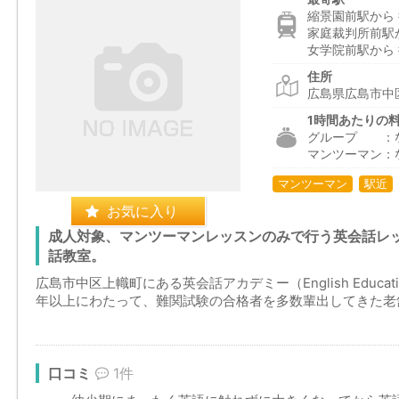
縮景園前駅から 
家庭裁判所前駅か
女学院前駅から 
住所
広島県広島市中区
1時間あたりの
グループ ：
マンツーマン：
マンツーマン
駅近
お気に入り
成人対象、マンツーマンレッスンのみで行う英会話レッ
話教室。
広島市中区上幟町にある英会話アカデミー（English Educatio
年以上にわたって、難関試験の合格者を多数輩出してきた老舗
口コミ
1件