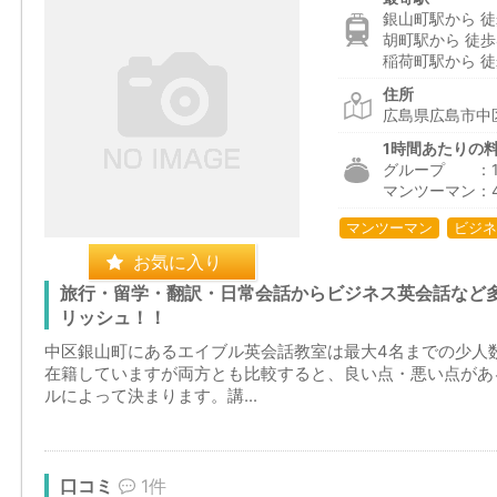
銀山町駅から 徒
胡町駅から 徒歩
稲荷町駅から 徒
住所
広島県広島市中区
1時間あたりの
グループ ：1,6
マンツーマン：4,
マンツーマン
ビジネ
お気に入り
旅行・留学・翻訳・日常会話からビジネス英会話など
リッシュ！！
中区銀山町にあるエイブル英会話教室は最大4名までの少人
在籍していますが両方とも比較すると、良い点・悪い点があ
ルによって決まります。講...
口コミ
1件