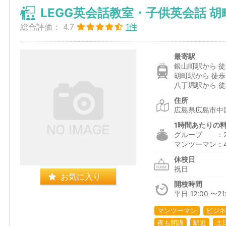
LEGG英会話教室・子供英会話 胡
総合評価：
4.7
1件
最寄駅
銀山町駅から 徒
胡町駅から 徒歩
八丁堀駅から 徒
住所
広島県広島市中区
1時間あたりの
グループ ：2,9
マンツーマン：4,
休校日
祝日
お気に入り
開校時間
平日 12:00 〜21:
マンツーマン
ビジネ
夜も開講
駅近
土