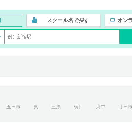
す
スクール名で探す
オン
五日市
呉
三原
横川
府中
廿日