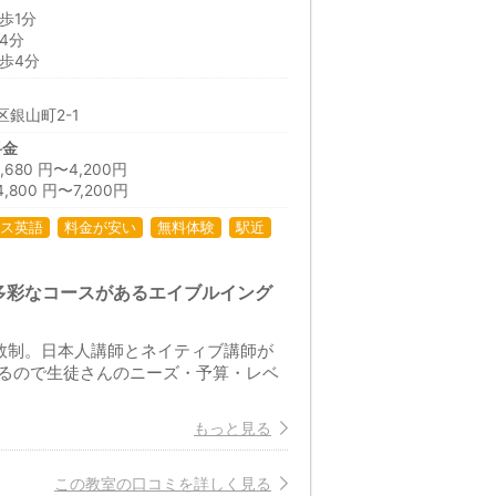
歩1分
4分
歩4分
銀山町2-1
料金
80 円〜4,200円
800 円〜7,200円
ス英語
料金が安い
無料体験
駅近
多彩なコースがあるエイブルイング
数制。日本人講師とネイティブ講師が
るので生徒さんのニーズ・予算・レベ
もっと見る
この教室の口コミを詳しく見る