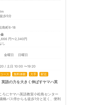
0m
徒歩5分
島町6-18
料金
66 円〜2,340円
なし
日 金曜日 日曜日
20 / 土日 10:00 〜19:20
コース
無料体験
大手
駅近
、英語の力を大きく伸ばすヤマハ英
ところにヤマハ英語教室小松島センター
歳橋バス停からも徒歩1分と近く、便利