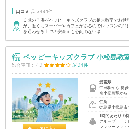
口コミ
3434件
３歳の子供がペッピーキッズクラブの植木教室でお世
が、近くにスーパーやカフェがあるのでレッスンの間
を通わせる上での安全面も心配のない環...
ペッピーキッズクラブ 小松島教
総合評価：
4.2
3434件
最寄駅
中田駅から 徒歩
南小松島駅から 1
住所
徳島県小松島市
1時間あたりの
グループ ：1,9
マンツーマン：
お気に入り