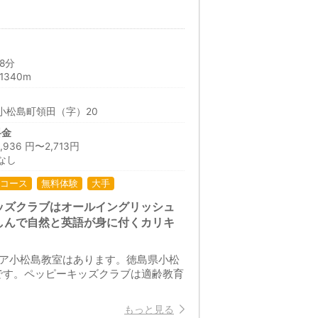
8分
340m
小松島町領田（字）20
料金
36 円〜2,713円
なし
コース
無料体験
大手
ッズクラブはオールイングリッシュ
しんで自然と英語が身に付くカリキ
ピア小松島教室はあります。徳島県小松
です。ペッピーキッズクラブは適齢教育
もっと見る