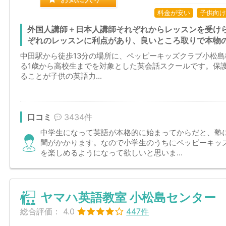
料金が安い
子供向け
外国人講師＋日本人講師それぞれからレッスンを受け
ぞれのレッスンに利点があり、良いところ取りで本物
中田駅から徒歩13分の場所に、ペッピーキッズクラブ小松
る1歳から高校生までを対象とした英会話スクールです。保
ることが子供の英語力...
口コミ
3434件
中学生になって英語が本格的に始まってからだと、塾
間がかかります。なので小学生のうちにペッピーキッ
を楽しめるようになって欲しいと思いま...
ヤマハ英語教室 小松島センター
総合評価：
4.0
447件