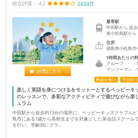
総合評価：
4.2
3434件
最寄駅
中田駅から 徒歩
南小松島駅から 1
住所
徳島県小松島市
1時間あたりの
グループ ：1,9
マンツーマン：
お気に入り
料金が安い
子供向け
楽しく英語を身につけるをモットーとするペッピーキ
のレッスンで、多彩なアクティビティで遊びながら楽
ュラム
中田駅から徒歩約13分の場所に、ペッピーキッズクラブル
島市にある1歳から高校生までを対象とした英会話スクール
を行い、学齢別にクラ...