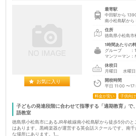
最寄駅
中田駅から 139
南小松島駅から 
住所
徳島県小松島市松
1時間あたりの
グループ ：1,6
マンツーマン：
休校日
月曜日 水曜
開校時間
お気に入り
平日 11:00 〜17:
料金が安い
子供向け
子どもの発達段階に合わせて指導する「適期教育」で
語教室
徳島県小松島市にあるJR牟岐線南小松島駅から徒歩5分の
はあります。黒崎楽器が運営する英会話スクールです。南千
な場所にあります。1...