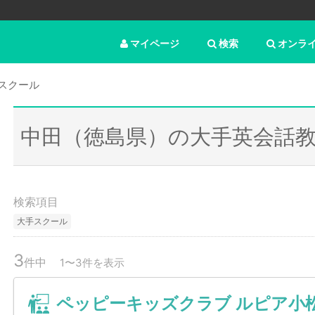
マイページ
検索
オンラ
スクール
中田（徳島県）の大手英会話
検索項目
大手スクール
3
件中
1〜3件を表示
ペッピーキッズクラブ ルピア小