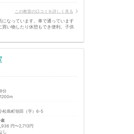
この教室の口コミを詳しく見る
話になっています。車で通っています
に買い物したり休憩もでき便利。子供
室
9分
200m
小松島町領田（字）6-5
料金
36 円〜2,713円
なし