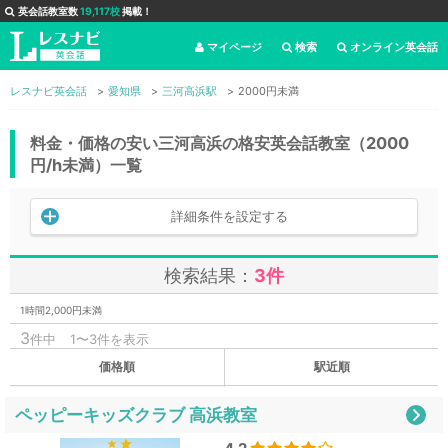
英会話教室数
19,117校
掲載！
マイページ
検索
オンライン英会話
レスナビ英会話
愛知県
三河高浜駅
2000円未満
料金・価格の安い三河高浜の格安英会話教室（2000
円/h未満）一覧
詳細条件を設定する
検索結果：
3件
1時間2,000円未満
3
件中
1〜3件を表示
価格順
駅近順
ペッピーキッズクラブ 高浜教室