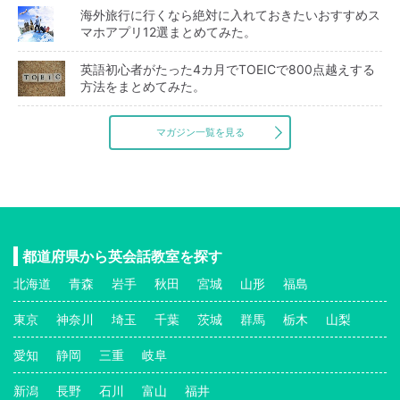
海外旅行に行くなら絶対に入れておきたいおすすめス
マホアプリ12選まとめてみた。
英語初心者がたった4カ月でTOEICで800点越えする
方法をまとめてみた。
マガジン一覧を見る
都道府県から英会話教室を探す
北海道
青森
岩手
秋田
宮城
山形
福島
東京
神奈川
埼玉
千葉
茨城
群馬
栃木
山梨
愛知
静岡
三重
岐阜
新潟
長野
石川
富山
福井