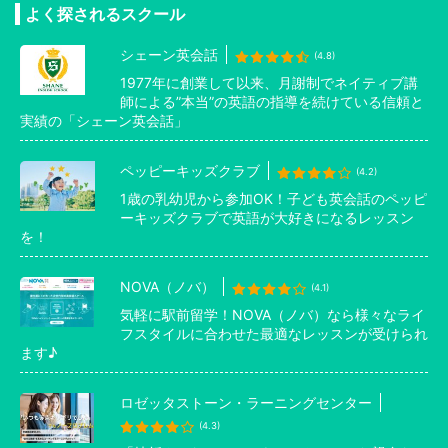
よく探されるスクール
シェーン英会話
(4.8)
1977年に創業して以来、月謝制でネイティブ講
師による”本当”の英語の指導を続けている信頼と
実績の「シェーン英会話」
ペッピーキッズクラブ
(4.2)
1歳の乳幼児から参加OK！子ども英会話のペッピ
ーキッズクラブで英語が大好きになるレッスン
を！
NOVA（ノバ）
(4.1)
気軽に駅前留学！NOVA（ノバ）なら様々なライ
フスタイルに合わせた最適なレッスンが受けられ
ます♪
ロゼッタストーン・ラーニングセンター
(4.3)