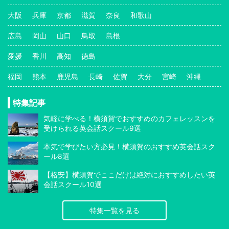
大阪
兵庫
京都
滋賀
奈良
和歌山
広島
岡山
山口
鳥取
島根
愛媛
香川
高知
徳島
福岡
熊本
鹿児島
長崎
佐賀
大分
宮崎
沖縄
特集記事
気軽に学べる！横須賀でおすすめのカフェレッスンを
受けられる英会話スクール9選
本気で学びたい方必見！横須賀のおすすめ英会話スク
ール8選
【格安】横須賀でここだけは絶対におすすめしたい英
会話スクール10選
特集一覧を見る