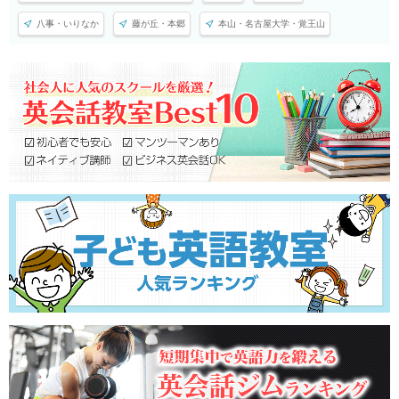
八事・いりなか
藤が丘・本郷
本山・名古屋大学・覚王山