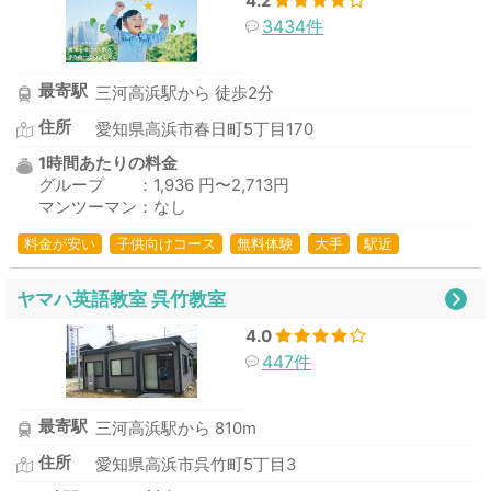
4.2
3434件
最寄駅
三河高浜駅から 徒歩2分
住所
愛知県高浜市春日町5丁目170
1時間あたりの料金
グループ ：1,936 円〜2,713円
マンツーマン：なし
料金が安い
子供向けコース
無料体験
大手
駅近
ヤマハ英語教室 呉竹教室
4.0
447件
最寄駅
三河高浜駅から 810m
住所
愛知県高浜市呉竹町5丁目3