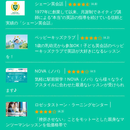
シェーン英会話
(4.8)
1977年に創業して以来、月謝制でネイティブ講
師による”本当”の英語の指導を続けている信頼と
実績の「シェーン英会話」
ペッピーキッズクラブ
(4.2)
1歳の乳幼児から参加OK！子ども英会話のペッピ
ーキッズクラブで英語が大好きになるレッスン
を！
NOVA（ノバ）
(4.1)
気軽に駅前留学！NOVA（ノバ）なら様々なライ
フスタイルに合わせた最適なレッスンが受けられ
ます♪
ロゼッタストーン・ラーニングセンター
(4.3)
「挫折させない」ことをモットーとした親身なマ
ンツーマンレッスンを低価格帯で