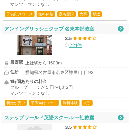
マンツーマン：なし
子供向けコース
無料体験
夜も開講
大手
駅近
アンイングリッシュクラブ 名東本部教室
3.5
221件
最寄駅
上社駅から 1500m
住所
愛知県名古屋市名東区神里1丁目93
1時間あたりの料金
グループ ：745 円〜1,312円
マンツーマン：なし
料金が安い
子供向けコース
無料体験
大手
ステップワールド英語スクール 一社教室
3.5