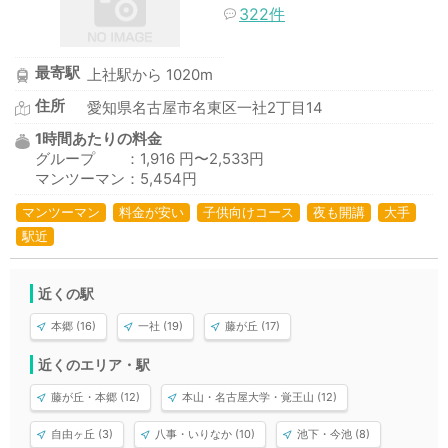
322件
最寄駅
上社駅から 1020m
住所
愛知県名古屋市名東区一社2丁目14
1時間あたりの料金
グループ ：1,916 円〜2,533円
マンツーマン：5,454円
マンツーマン
料金が安い
子供向けコース
夜も開講
大手
駅近
近くの駅
本郷 (16)
一社 (19)
藤が丘 (17)
近くのエリア・駅
藤が丘・本郷 (12)
本山・名古屋大学・覚王山 (12)
自由ヶ丘 (3)
八事・いりなか (10)
池下・今池 (8)