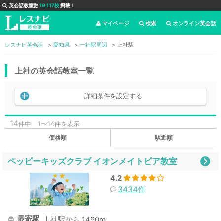
英会話教室数
19,117校
掲載！
マイページ
検索
オンライン英会話
レスナビ英会話
愛知県
一社駅周辺
上社駅
上社の英会話教室一覧
詳細条件を設定する
14
件中
1〜14件を表示
価格順
駅近順
ペッピーキッズクラブ イオンメイトピア教室
4.2
3434件
最寄駅
上社駅から 1490m