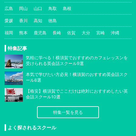
広島
岡山
山口
鳥取
島根
愛媛
香川
高知
徳島
福岡
熊本
鹿児島
長崎
佐賀
大分
宮崎
沖縄
特集記事
気軽に学べる！横須賀でおすすめのカフェレッスンを
受けられる英会話スクール9選
本気で学びたい方必見！横須賀のおすすめ英会話スク
ール8選
【格安】横須賀でここだけは絶対におすすめしたい英
会話スクール10選
特集一覧を見る
よく探されるスクール