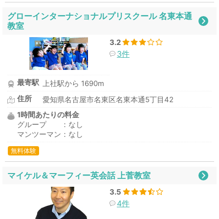
グローインターナショナルプリスクール 名東本通
教室
3.2
3件
最寄駅
上社駅から 1690m
住所
愛知県名古屋市名東区名東本通5丁目42
1時間あたりの料金
グループ ：なし
マンツーマン：なし
無料体験
マイケル＆マーフィー英会話 上菅教室
3.5
4件