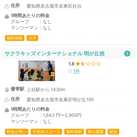
住所
愛知県名古屋市名東区社台
1時間あたりの料金
グループ ：なし
マンツーマン：なし
無料体験
大手
サクラキッズインターナショナル 明が丘校
1.8
1件
最寄駅
上社駅から 1430m
住所
愛知県名古屋市名東区明が丘100
1時間あたりの料金
グループ ：1,643 円〜2,900円
マンツーマン：なし
料金が安い
子供向けコース
無料体験
朝も開講
駅近