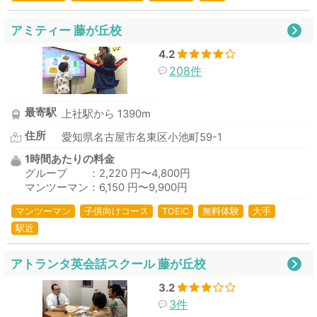
アミティー 藤が丘校
4.2
208件
最寄駅
上社駅から 1390m
住所
愛知県名古屋市名東区小池町59-1
1時間あたりの料金
グループ ：2,220 円〜4,800円
マンツーマン：6,150 円〜9,900円
マンツーマン
子供向けコース
TOEIC
無料体験
大手
駅近
アトランタ英会話スクール 藤が丘校
3.2
3件