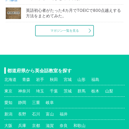
英語初心者がたった4カ月でTOEICで800点越えする
方法をまとめてみた。
マガジン一覧を見る
都道府県から英会話教室を探す
北海道
青森
岩手
秋田
宮城
山形
福島
東京
神奈川
埼玉
千葉
茨城
群馬
栃木
山梨
愛知
静岡
三重
岐阜
新潟
長野
石川
富山
福井
大阪
兵庫
京都
滋賀
奈良
和歌山