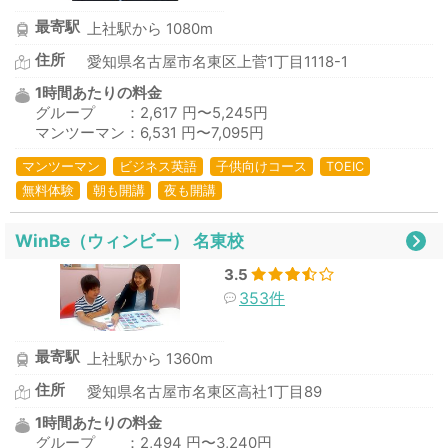
最寄駅
上社駅から 1080m
住所
愛知県名古屋市名東区上菅1丁目1118-1
1時間あたりの料金
グループ ：2,617 円〜5,245円
マンツーマン：6,531 円〜7,095円
マンツーマン
ビジネス英語
子供向けコース
TOEIC
無料体験
朝も開講
夜も開講
WinBe（ウィンビー） 名東校
3.5
353件
最寄駅
上社駅から 1360m
住所
愛知県名古屋市名東区高社1丁目89
1時間あたりの料金
グループ ：2,494 円〜3,240円