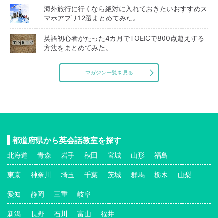
海外旅行に行くなら絶対に入れておきたいおすすめス
マホアプリ12選まとめてみた。
英語初心者がたった4カ月でTOEICで800点越えする
方法をまとめてみた。
マガジン一覧を見る
都道府県から英会話教室を探す
北海道
青森
岩手
秋田
宮城
山形
福島
東京
神奈川
埼玉
千葉
茨城
群馬
栃木
山梨
愛知
静岡
三重
岐阜
新潟
長野
石川
富山
福井