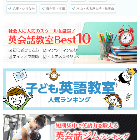
八事・いりなか
藤が丘・本郷
本山・名古屋大学・覚王山