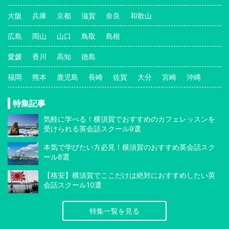
大阪
兵庫
京都
滋賀
奈良
和歌山
広島
岡山
山口
鳥取
島根
愛媛
香川
高知
徳島
福岡
熊本
鹿児島
長崎
佐賀
大分
宮崎
沖縄
特集記事
気軽に学べる！横須賀でおすすめのカフェレッスンを
受けられる英会話スクール9選
本気で学びたい方必見！横須賀のおすすめ英会話スク
ール8選
【格安】横須賀でここだけは絶対におすすめしたい英
会話スクール10選
特集一覧を見る