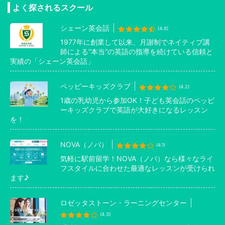
よく探されるスクール
シェーン英会話
(4.8)
1977年に創業して以来、月謝制でネイティブ講
師による”本当”の英語の指導を続けている信頼と
実績の「シェーン英会話」
ペッピーキッズクラブ
(4.2)
1歳の乳幼児から参加OK！子ども英会話のペッピ
ーキッズクラブで英語が大好きになるレッスン
を！
NOVA（ノバ）
(4.1)
気軽に駅前留学！NOVA（ノバ）なら様々なライ
フスタイルに合わせた最適なレッスンが受けられ
ます♪
ロゼッタストーン・ラーニングセンター
(4.3)