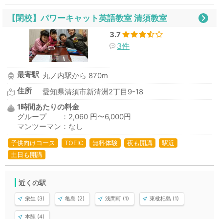
【閉校】パワーキャット英語教室 清須教室
3.7
3件
最寄駅
丸ノ内駅から 870m
住所
愛知県清須市新清洲2丁目9-18
1時間あたりの料金
グループ ：2,060 円〜6,000円
マンツーマン：なし
子供向けコース
TOEIC
無料体験
夜も開講
駅近
土日も開講
近くの駅
栄生 (3)
亀島 (2)
浅間町 (1)
東枇杷島 (1)
本陣 (4)