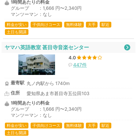
1時間あたりの料金
グループ ：1,666 円〜2,340円
マンツーマン：なし
料金が安い
子供向けコース
無料体験
大手
駅近
土日も開講
ヤマハ英語教室 甚目寺音楽センター
4.0
447件
最寄駅
丸ノ内駅から 1740m
住所
愛知県あま市甚目寺五位田103
1時間あたりの料金
グループ ：1,666 円〜2,340円
マンツーマン：なし
料金が安い
子供向けコース
無料体験
大手
駅近
土日も開講