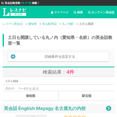
英会話教室数
19,117校
掲載！
マイページ
検索
オンライン英会話
レスナビ英会話
愛知県
富山駅周辺
丸ノ内駅
土日も開講
土日も開講している丸ノ内（愛知県・名鉄）の英会話教
室一覧
詳細条件を設定する
検索結果：
4件
土日も開講
4
件中
1〜4件を表示
価格順
駅近順
英会話 English Mayagy 名古屋丸の内校