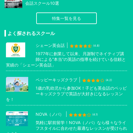
会話スクール10選
特集一覧を見る
よく探されるスクール
シェーン英会話
(4.8)
1977年に創業して以来、月謝制でネイティブ講
師による”本当”の英語の指導を続けている信頼と
実績の「シェーン英会話」
ペッピーキッズクラブ
(4.2)
1歳の乳幼児から参加OK！子ども英会話のペッピ
ーキッズクラブで英語が大好きになるレッスン
を！
NOVA（ノバ）
(4.1)
気軽に駅前留学！NOVA（ノバ）なら様々なライ
フスタイルに合わせた最適なレッスンが受けられ