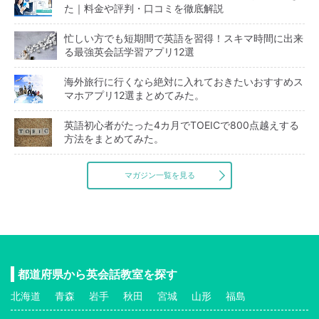
た｜料金や評判・口コミを徹底解説
忙しい方でも短期間で英語を習得！スキマ時間に出来
る最強英会話学習アプリ12選
海外旅行に行くなら絶対に入れておきたいおすすめス
マホアプリ12選まとめてみた。
英語初心者がたった4カ月でTOEICで800点越えする
方法をまとめてみた。
マガジン一覧を見る
都道府県から英会話教室を探す
北海道
青森
岩手
秋田
宮城
山形
福島