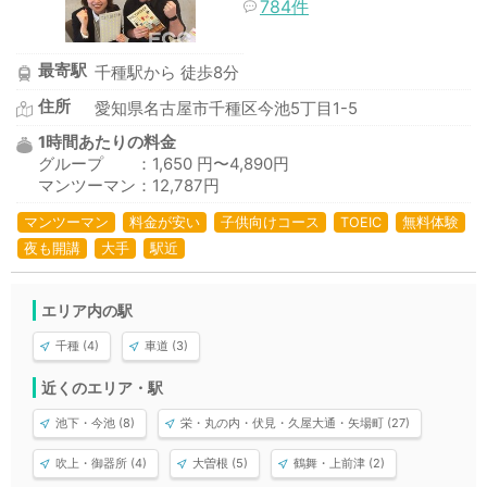
784件
最寄駅
千種駅から 徒歩8分
住所
愛知県名古屋市千種区今池5丁目1-5
1時間あたりの料金
グループ ：1,650 円〜4,890円
マンツーマン：12,787円
マンツーマン
料金が安い
子供向けコース
TOEIC
無料体験
夜も開講
大手
駅近
エリア内の駅
千種 (4)
車道 (3)
近くのエリア・駅
池下・今池 (8)
栄・丸の内・伏見・久屋大通・矢場町 (27)
吹上・御器所 (4)
大曽根 (5)
鶴舞・上前津 (2)