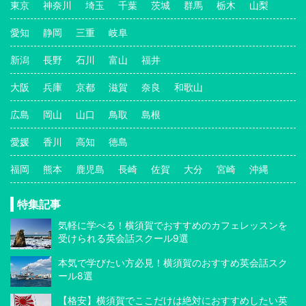
東京
神奈川
埼玉
千葉
茨城
群馬
栃木
山梨
愛知
静岡
三重
岐阜
新潟
長野
石川
富山
福井
大阪
兵庫
京都
滋賀
奈良
和歌山
広島
岡山
山口
鳥取
島根
愛媛
香川
高知
徳島
福岡
熊本
鹿児島
長崎
佐賀
大分
宮崎
沖縄
特集記事
気軽に学べる！横須賀でおすすめのカフェレッスンを
受けられる英会話スクール9選
本気で学びたい方必見！横須賀のおすすめ英会話スク
ール8選
【格安】横須賀でここだけは絶対におすすめしたい英