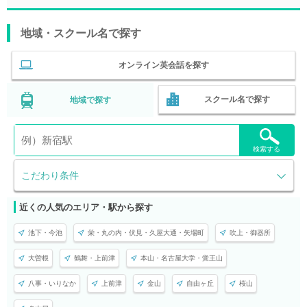
地域・スクール名で探す
オンライン英会話を探す
スクール名で探す
地域で探す
検索する
こだわり条件
近くの人気のエリア・駅から探す
池下・今池
栄・丸の内・伏見・久屋大通・矢場町
吹上・御器所
大曽根
鶴舞・上前津
本山・名古屋大学・覚王山
八事・いりなか
上前津
金山
自由ヶ丘
桜山