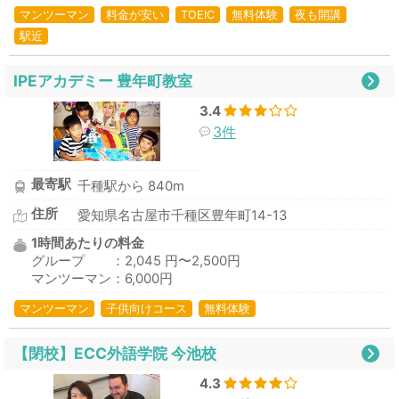
マンツーマン
料金が安い
TOEIC
無料体験
夜も開講
駅近
IPEアカデミー 豊年町教室
3.4
3件
最寄駅
千種駅から 840m
住所
愛知県名古屋市千種区豊年町14-13
1時間あたりの料金
グループ ：2,045 円〜2,500円
マンツーマン：6,000円
マンツーマン
子供向けコース
無料体験
【閉校】ECC外語学院 今池校
4.3