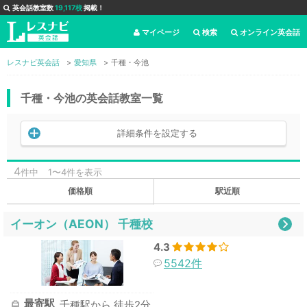
英会話教室数
19,117校
掲載！
マイページ
検索
オンライン英会話
レスナビ英会話
愛知県
千種・今池
千種・今池の英会話教室一覧
詳細条件を設定する
4
件中
1〜4件を表示
価格順
駅近順
イーオン（AEON） 千種校
4.3
5542件
最寄駅
千種駅から 徒歩2分