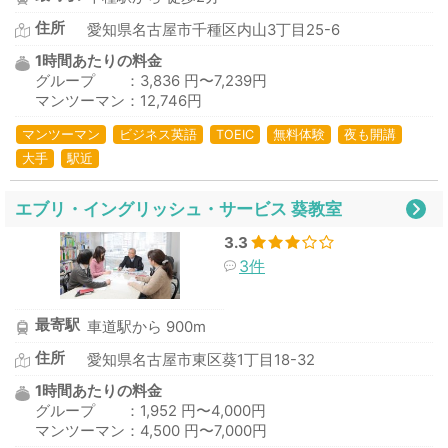
住所
愛知県名古屋市千種区内山3丁目25-6
1時間あたりの料金
グループ ：3,836 円〜7,239円
マンツーマン：12,746円
マンツーマン
ビジネス英語
TOEIC
無料体験
夜も開講
大手
駅近
エブリ・イングリッシュ・サービス 葵教室
3.3
3件
最寄駅
車道駅から 900m
住所
愛知県名古屋市東区葵1丁目18-32
1時間あたりの料金
グループ ：1,952 円〜4,000円
マンツーマン：4,500 円〜7,000円