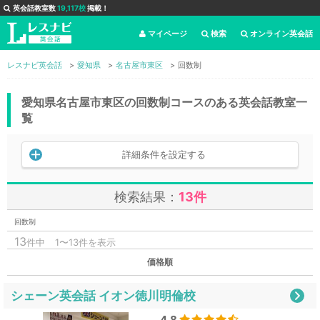
英会話教室数
19,117校
掲載！
マイページ
検索
オンライン英会話
レスナビ英会話
愛知県
名古屋市東区
回数制
愛知県名古屋市東区の回数制コースのある英会話教室一
覧
詳細条件を設定する
検索結果：
13件
回数制
13
件中
1〜13件を表示
価格順
シェーン英会話 イオン徳川明倫校
4.8