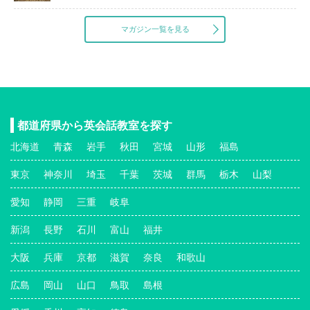
マガジン一覧を見る
都道府県から英会話教室を探す
北海道
青森
岩手
秋田
宮城
山形
福島
東京
神奈川
埼玉
千葉
茨城
群馬
栃木
山梨
愛知
静岡
三重
岐阜
新潟
長野
石川
富山
福井
大阪
兵庫
京都
滋賀
奈良
和歌山
広島
岡山
山口
鳥取
島根