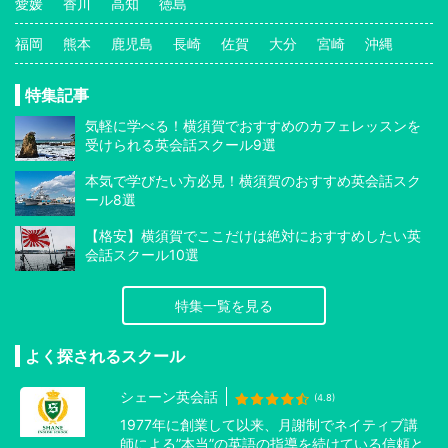
愛媛
香川
高知
徳島
福岡
熊本
鹿児島
長崎
佐賀
大分
宮崎
沖縄
特集記事
気軽に学べる！横須賀でおすすめのカフェレッスンを
受けられる英会話スクール9選
本気で学びたい方必見！横須賀のおすすめ英会話スク
ール8選
【格安】横須賀でここだけは絶対におすすめしたい英
会話スクール10選
特集一覧を見る
よく探されるスクール
シェーン英会話
(4.8)
1977年に創業して以来、月謝制でネイティブ講
師による”本当”の英語の指導を続けている信頼と