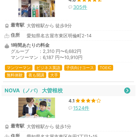
305件
最寄駅
大曽根駅から 徒歩9分
住所
愛知県名古屋市東区明倫町2-14
1時間あたりの料金
グループ ：2,310 円〜6,682円
マンツーマン：6,187 円〜10,910円
マンツーマン
ビジネス英語
子供向けコース
TOEIC
無料体験
夜も開講
大手
NOVA（ノバ） 大曽根校
4.1
1524件
最寄駅
大曽根駅から 徒歩1分
住所
愛知県名古屋市東区矢田1丁目1-15