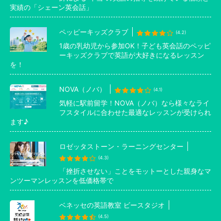
実績の「シェーン英会話」
ペッピーキッズクラブ
(4.2)
1歳の乳幼児から参加OK！子ども英会話のペッピ
ーキッズクラブで英語が大好きになるレッスン
を！
NOVA（ノバ）
(4.1)
気軽に駅前留学！NOVA（ノバ）なら様々なライ
フスタイルに合わせた最適なレッスンが受けられ
ます♪
ロゼッタストーン・ラーニングセンター
(4.3)
「挫折させない」ことをモットーとした親身なマ
ンツーマンレッスンを低価格帯で
ベネッセの英語教室 ビースタジオ
(4.5)