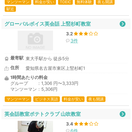
マンツーマン
料金が安い
TOEIC
無料体験
夜も開講
駅近
グローバルボイス英会話 上竪杉町教室
3.2
3件
最寄駅
東大手駅から 徒歩5分
住所
愛知県名古屋市東区上竪杉町1
1時間あたりの料金
グループ ：1,306 円〜3,333円
マンツーマン：5,306円
マンツーマン
ビジネス英語
料金が安い
夜も開講
英会話教室ポテトクラブ 山吹教室
3.4
6件