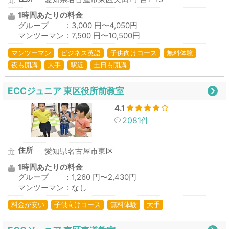
1時間あたりの料金
グループ ：3,000 円〜4,050円
マンツーマン：7,500 円〜10,500円
マンツーマン
ビジネス英語
子供向けコース
無料体験
夜も開講
大手
駅近
土日も開講
ECCジュニア 東区役所前教室
4.1
2081件
住所
愛知県名古屋市東区
1時間あたりの料金
グループ ：1,260 円〜2,430円
マンツーマン：なし
料金が安い
子供向けコース
無料体験
大手