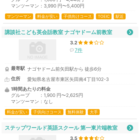
マンツーマン：3,990 円〜5,400円
マンツーマン
料金が安い
子供向けコース
TOEIC
駅近
講談社こども英会話教室 ナゴヤドーム前教室
3.2
7件
最寄駅
ナゴヤドーム前矢田駅から 徒歩6分
住所
愛知県名古屋市東区矢田南4丁目102-3
1時間あたりの料金
グループ ：1,900 円〜2,625円
マンツーマン：なし
料金が安い
子供向けコース
無料体験
大手
ステップワールド英語スクール 第一東片端教室
3.5