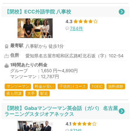
【閉校】ECC外語学院 八事校
4.3
784件
最寄駅
八事駅から 徒歩1分
住所
愛知県名古屋市昭和区広路町北石坂（字）102-54
1時間あたりの料金
グループ ：1,650 円〜4,890円
マンツーマン：12,787円
マンツーマン
料金が安い
子供向けコース
TOEIC
無料体験
夜も開講
大手
駅近
【閉校】Gabaマンツーマン英会話（ガバ） 名古屋
ラーニングスタジオアネックス
4.1
871件