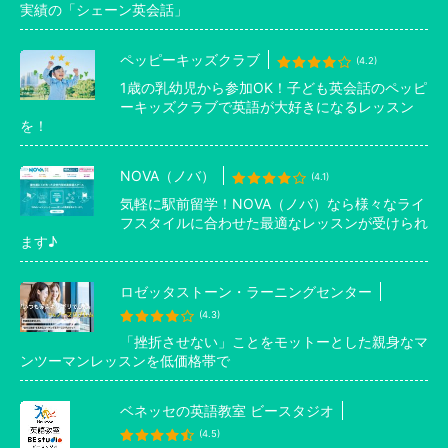
実績の「シェーン英会話」
ペッピーキッズクラブ
(4.2)
1歳の乳幼児から参加OK！子ども英会話のペッピ
ーキッズクラブで英語が大好きになるレッスン
を！
NOVA（ノバ）
(4.1)
気軽に駅前留学！NOVA（ノバ）なら様々なライ
フスタイルに合わせた最適なレッスンが受けられ
ます♪
ロゼッタストーン・ラーニングセンター
(4.3)
「挫折させない」ことをモットーとした親身なマ
ンツーマンレッスンを低価格帯で
ベネッセの英語教室 ビースタジオ
(4.5)