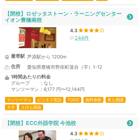
【閉校】ロゼッタストーン・ラーニングセンター
イオン豊橋南校
4.3
244件
最寄駅
芦原駅から 1200m
住所
愛知県豊橋市野依町落合（字）1-12
1時間あたりの料金
グループ ：なし
マンツーマン：6,177 円〜12,144円
マンツーマン
ビジネス英語
TOEIC
無料体験
夜も開講
大手
土日も開講
【閉校】ECC外語学院 今池校
4.3