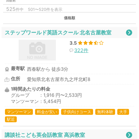
回数制
525
件中
501〜520件を表示
価格順
ステップワールド英語スクール 北名古屋教室
3.5
322件
最寄駅
西春駅から 徒歩3分
住所
愛知県北名古屋市九之坪北町8
1時間あたりの料金
グループ ：1,916 円〜2,533円
マンツーマン：5,454円
マンツーマン
料金が安い
子供向けコース
無料体験
大手
駅近
講談社こども英会話教室 高浜教室