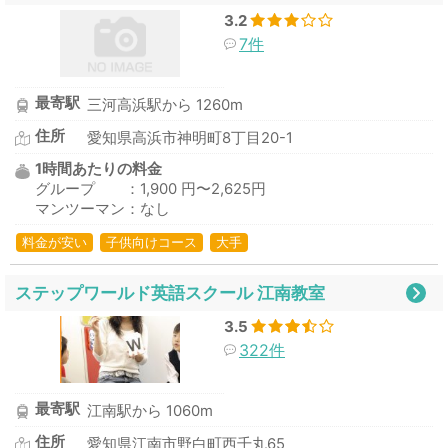
3.2
7件
最寄駅
三河高浜駅から 1260m
住所
愛知県高浜市神明町8丁目20-1
1時間あたりの料金
グループ ：1,900 円〜2,625円
マンツーマン：なし
料金が安い
子供向けコース
大手
ステップワールド英語スクール 江南教室
3.5
322件
最寄駅
江南駅から 1060m
住所
愛知県江南市野白町西千丸65