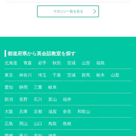
マガジン一覧を見る
都道府県から英会話教室を探す
北海道
青森
岩手
秋田
宮城
山形
福島
東京
神奈川
埼玉
千葉
茨城
群馬
栃木
山梨
愛知
静岡
三重
岐阜
新潟
長野
石川
富山
福井
大阪
兵庫
京都
滋賀
奈良
和歌山
広島
岡山
山口
鳥取
島根
愛媛
香川
高知
徳島