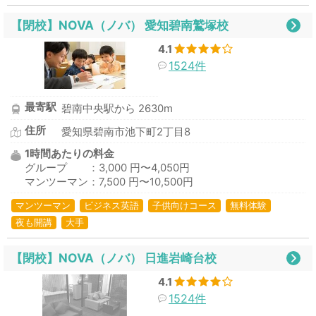
【閉校】NOVA（ノバ） 愛知碧南鷲塚校
4.1
1524件
最寄駅
碧南中央駅から 2630m
住所
愛知県碧南市池下町2丁目8
1時間あたりの料金
グループ ：3,000 円〜4,050円
マンツーマン：7,500 円〜10,500円
マンツーマン
ビジネス英語
子供向けコース
無料体験
夜も開講
大手
【閉校】NOVA（ノバ） 日進岩崎台校
4.1
1524件