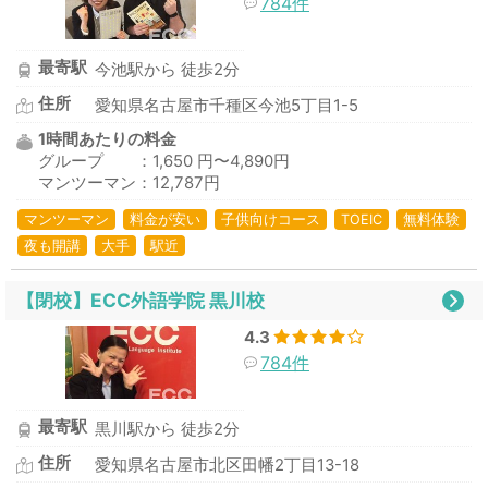
784件
最寄駅
今池駅から 徒歩2分
住所
愛知県名古屋市千種区今池5丁目1-5
1時間あたりの料金
グループ ：1,650 円〜4,890円
マンツーマン：12,787円
マンツーマン
料金が安い
子供向けコース
TOEIC
無料体験
夜も開講
大手
駅近
【閉校】ECC外語学院 黒川校
4.3
784件
最寄駅
黒川駅から 徒歩2分
住所
愛知県名古屋市北区田幡2丁目13-18