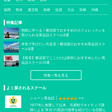
福岡
熊本
鹿児島
長崎
佐賀
大分
宮崎
沖縄
特集記事
気軽に学べる！横須賀でおすすめのカフェレッスンを
受けられる英会話スクール9選
本気で学びたい方必見！横須賀のおすすめ英会話スク
ール8選
【格安】横須賀でここだけは絶対におすすめしたい英
会話スクール10選
特集一覧を見る
よく探されるスクール
シェーン英会話
(4.8)
1977年に創業して以来、月謝制でネイティブ講
師による”本当”の英語の指導を続けている信頼と