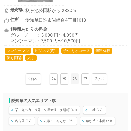
最寄駅
杁ヶ池公園駅から 2330m
住所
愛知県日進市岩崎台4丁目1013
1時間あたりの料金
グループ ：3,000 円〜4,050円
マンツーマン：7,500 円〜10,500円
マンツーマン
ビジネス英語
子供向けコース
無料体験
夜も開講
大手
…
前へ
24
25
26
27
次へ
愛知県の人気エリア・駅
栄・丸の内・伏見・久屋大通・矢場町 (40)
一社 (27)
名古屋 (27)
八事・いりなか (26)
藤が丘・本郷 (21)