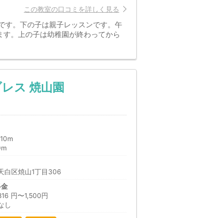
この教室の口コミを詳しく見る
歳です。下の子は親子レッスンです。午
ます。上の子は幼稚園が終わってから
レス 焼山園
10m
0m
白区焼山1丁目306
料金
 円〜1,500円
なし