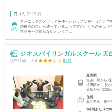
口コミ
151件
フォニックスメソッドを使ったレッスンを行うことで有名な
幼稚園の頃から通っているようですが、うちの子は小
本語を一切使わないというこ...
ジオスバイリンガルスクール 天
総合評価：
3.4
94件
最寄駅
塩釜口駅から 徒
植田駅から 徒歩
原駅から 1230
住所
愛知県名古屋市天
1時間あたりの