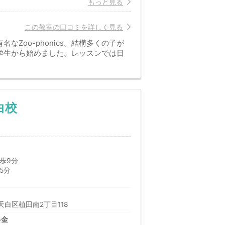
もっと見る
この教室の口コミを詳しく見る
Zoo-phonics。結構多くの子が
学生から始めました。レッスンでは日
白校
歩9分
5分
m
白区植田南2丁目118
料金