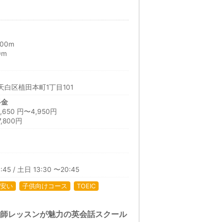
00m
0m
m
白区植田本町1丁目101
料金
50 円〜4,950円
800円
日
:45 / 土日 13:30 〜20:45
安い
子供向けコース
TOEIC
講師レッスンが魅力の英会話スクール