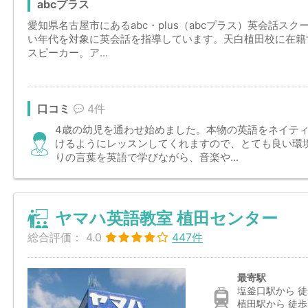
abcプラス
愛知県名古屋市にあるabc・plus（abcプラス）英会話ス
い年代を対象に英会話を指導しています。天白植田校に在籍
スピーカー。ア...
口コミ
4件
4歳の幼児を通わせ始めました。本物の英語をネイテ
けるようにレッスンしてくれますので、とても良い環
りの言葉を英語で学びながら、音楽や...
ヤマハ英語教室 植田センター
総合評価：
4.0
447件
最寄駅
塩釜口駅から 徒
植田駅から 徒歩