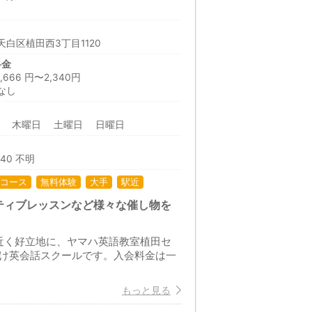
白区植田西3丁目1120
料金
66 円〜2,340円
なし
日 木曜日 土曜日 日曜日
:40 不明
コース
無料体験
大手
駅近
ティブレッスンなど様々な催し物を
近く好立地に、ヤマハ英語教室植田セ
向け英会話スクールです。入会料金は一
もっと見る