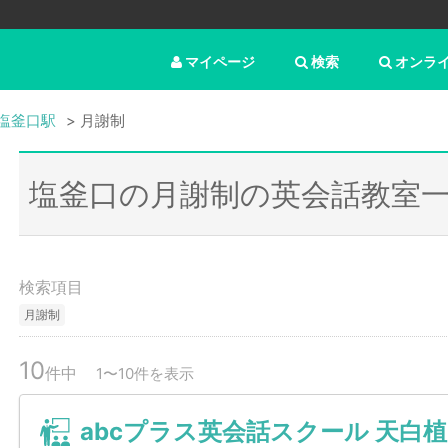
マイページ
検索
オンラ
塩釜口駅
月謝制
塩釜口の月謝制の英会話教室
検索項目
月謝制
10
件中
1〜10件を表示
abcプラス英会話スクール 天白