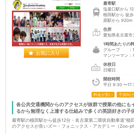
最寄駅
塩釜口駅から 12
植田駅から 徒歩
原駅から 920m
住所
愛知県名古屋市天
1時間あたりの
グループ ：1,4
お気に入り
マンツーマン：
休校日
日曜日
開校時間
平日 9:30 〜17
料金が安い
子供向け
各公共交通機関からのアクセスが抜群で授業の他にも
るから無理なく上達する仕組みで多くの英語好きの子
最寄駅の植田駅から徒歩12分・名古屋第二環状自動車道"植田
のアクセスが良いズー・フォニックス・アカデミー（Zoo-phoni