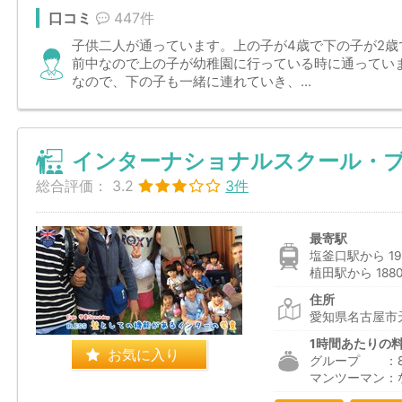
口コミ
447件
子供二人が通っています。上の子が4歳で下の子が2
前中なので上の子が幼稚園に行っている時に通ってい
なので、下の子も一緒に連れていき、...
インターナショナルスクール・ブ
総合評価：
3.2
3件
最寄駅
塩釜口駅から 19
植田駅から 188
住所
愛知県名古屋市天
1時間あたりの
お気に入り
グループ ：816
マンツーマン：