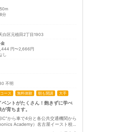
50m
8分
白区元植田2丁目1903
料金
44 円〜2,666円
なし
:30 不明
コース
無料体験
朝も開講
大手
イベントがたくさん！飽きずに学べ
供が育ちます。
IC"から車で4分と各公共交通機関から
cs Academy）名古屋イースト校...