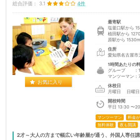
総合評価：
3.1
4件
最寄駅
塩釜口駅から 15
植田駅から 127
原駅から 1530
住所
愛知県名古屋市天
1時間あたりの
グループ ：1,6
マンツーマン：7,
お気に入り
休校日
月曜日 日曜
開校時間
平日 13:30 〜20
マンツーマン
料金が
無料体験
夜も開講
2才～大人の方まで幅広い年齢層が通う、外国人専任