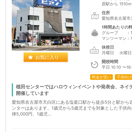
原駅から 1510m
住所
愛知県名古屋市天
1時間あたりの
グループ ：1,6
マンツーマン：
休校日
月曜日 火曜
お気に入り
開校時間
平日 10:10 〜16
料金が安い
子供向け
植田センターではハロウィンイベントや発表会、ネイ
開催しています
愛知県名古屋市天白区にある塩釜口駅から徒歩5分と駅から
ンターはあります。1歳児から5歳児までを対象とした子供
律5,000円、1歳児...