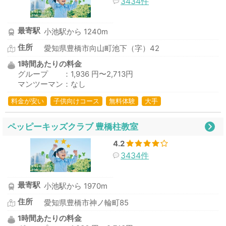
3434件
最寄駅
小池駅から 1240m
住所
愛知県豊橋市向山町池下（字）42
1時間あたりの料金
グループ ：1,936 円〜2,713円
マンツーマン：なし
料金が安い
子供向けコース
無料体験
大手
ペッピーキッズクラブ 豊橋柱教室
4.2
3434件
最寄駅
小池駅から 1970m
住所
愛知県豊橋市神ノ輪町85
1時間あたりの料金