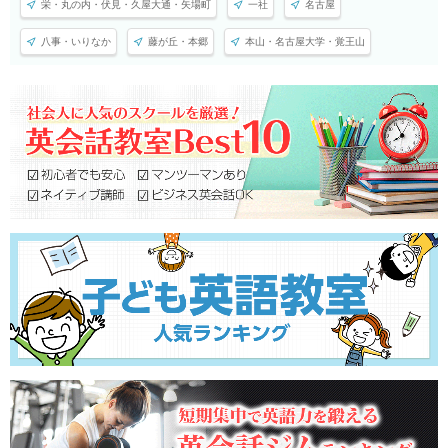
栄・丸の内・伏見・久屋大通・矢場町
一社
名古屋
八事・いりなか
藤が丘・本郷
本山・名古屋大学・覚王山