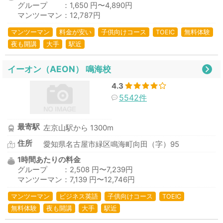
グループ ：1,650 円〜4,890円
マンツーマン：12,787円
マンツーマン
料金が安い
子供向けコース
TOEIC
無料体験
夜も開講
大手
駅近
イーオン（AEON） 鳴海校
4.3
5542件
最寄駅
左京山駅から 1300m
住所
愛知県名古屋市緑区鳴海町向田（字）95
1時間あたりの料金
グループ ：2,508 円〜7,239円
マンツーマン：7,139 円〜12,746円
マンツーマン
ビジネス英語
子供向けコース
TOEIC
無料体験
夜も開講
大手
駅近