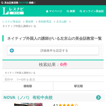
英会話教室数
19,117校
掲載！
マイページ
検索
オンライン英会話
レスナビ英会話
愛知県
有松駅周辺
左京山駅
ネイティブ外国人講師がいる
ネイティブ外国人の講師がいる左京山の英会話教室一覧
詳細条件を設定する
検索結果：
6件
ネイティブ外国人講師がいる
6
件中
1〜6件を表示
価格順
駅近順
NOVA（ノバ） 有松中央校
4.1