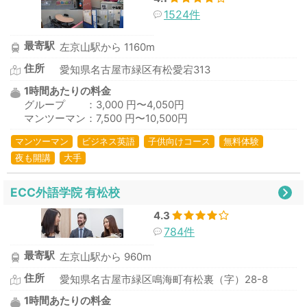
1524件
最寄駅
左京山駅から 1160m
住所
愛知県名古屋市緑区有松愛宕313
1時間あたりの料金
グループ ：3,000 円〜4,050円
マンツーマン：7,500 円〜10,500円
マンツーマン
ビジネス英語
子供向けコース
無料体験
夜も開講
大手
ECC外語学院 有松校
4.3
784件
最寄駅
左京山駅から 960m
住所
愛知県名古屋市緑区鳴海町有松裏（字）28-8
1時間あたりの料金