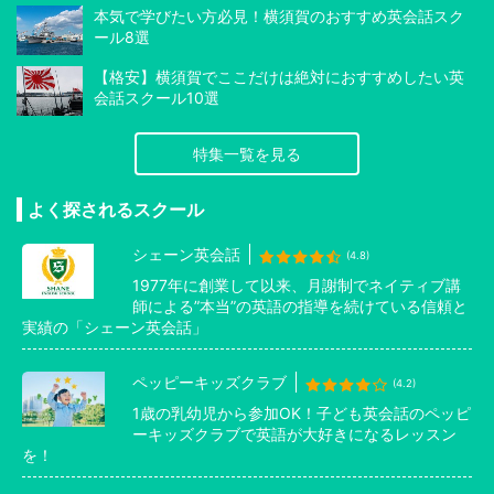
本気で学びたい方必見！横須賀のおすすめ英会話スク
ール8選
【格安】横須賀でここだけは絶対におすすめしたい英
会話スクール10選
特集一覧を見る
よく探されるスクール
シェーン英会話
(4.8)
1977年に創業して以来、月謝制でネイティブ講
師による”本当”の英語の指導を続けている信頼と
実績の「シェーン英会話」
ペッピーキッズクラブ
(4.2)
1歳の乳幼児から参加OK！子ども英会話のペッピ
ーキッズクラブで英語が大好きになるレッスン
を！