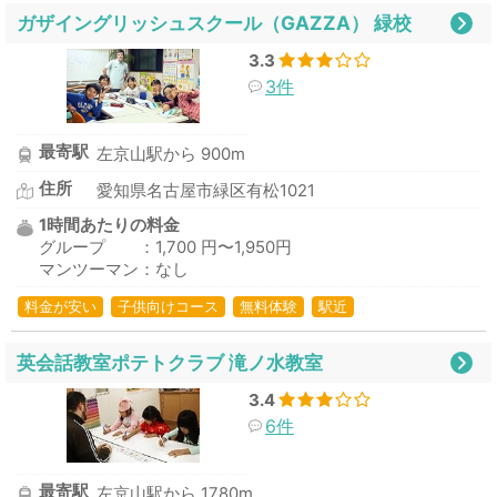
ガザイングリッシュスクール（GAZZA） 緑校
3.3
3件
最寄駅
左京山駅から 900m
住所
愛知県名古屋市緑区有松1021
1時間あたりの料金
グループ ：1,700 円〜1,950円
マンツーマン：なし
料金が安い
子供向けコース
無料体験
駅近
英会話教室ポテトクラブ 滝ノ水教室
3.4
6件
最寄駅
左京山駅から 1780m