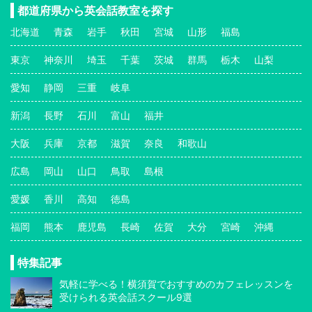
都道府県から英会話教室を探す
北海道
青森
岩手
秋田
宮城
山形
福島
東京
神奈川
埼玉
千葉
茨城
群馬
栃木
山梨
愛知
静岡
三重
岐阜
新潟
長野
石川
富山
福井
大阪
兵庫
京都
滋賀
奈良
和歌山
広島
岡山
山口
鳥取
島根
愛媛
香川
高知
徳島
福岡
熊本
鹿児島
長崎
佐賀
大分
宮崎
沖縄
特集記事
気軽に学べる！横須賀でおすすめのカフェレッスンを
受けられる英会話スクール9選