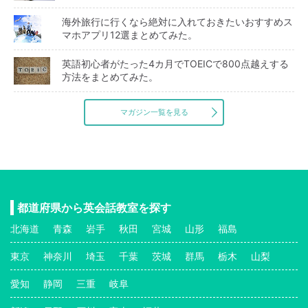
海外旅行に行くなら絶対に入れておきたいおすすめス
マホアプリ12選まとめてみた。
英語初心者がたった4カ月でTOEICで800点越えする
方法をまとめてみた。
マガジン一覧を見る
都道府県から英会話教室を探す
北海道
青森
岩手
秋田
宮城
山形
福島
東京
神奈川
埼玉
千葉
茨城
群馬
栃木
山梨
愛知
静岡
三重
岐阜