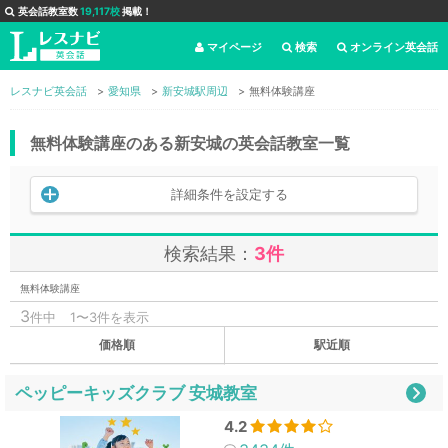
英会話教室数
19,117校
掲載！
マイページ
検索
オンライン英会話
レスナビ英会話
愛知県
新安城駅周辺
無料体験講座
無料体験講座のある新安城の英会話教室一覧
詳細条件を設定する
検索結果：
3件
無料体験講座
3
件中
1〜3件を表示
価格順
駅近順
ペッピーキッズクラブ 安城教室
4.2