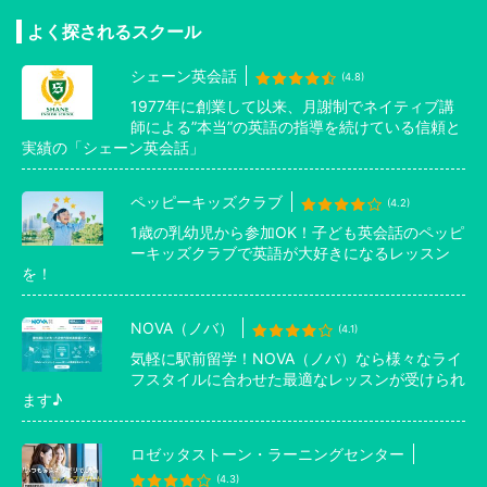
よく探されるスクール
シェーン英会話
(4.8)
1977年に創業して以来、月謝制でネイティブ講
師による”本当”の英語の指導を続けている信頼と
実績の「シェーン英会話」
ペッピーキッズクラブ
(4.2)
1歳の乳幼児から参加OK！子ども英会話のペッピ
ーキッズクラブで英語が大好きになるレッスン
を！
NOVA（ノバ）
(4.1)
気軽に駅前留学！NOVA（ノバ）なら様々なライ
フスタイルに合わせた最適なレッスンが受けられ
ます♪
ロゼッタストーン・ラーニングセンター
(4.3)