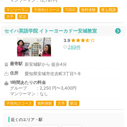
マンツーマン：12,787円
マンツーマン
子供向けコース
TOEIC
無料体験
夜も開講
大手
駅近
セイハ英語学院 イトーヨーカドー安城教室
3.9
289件
最寄駅
新安城駅から 徒歩4分
住所
愛知県安城市住吉町3丁目1-8
1時間あたりの料金
グループ ：2,250 円〜3,400円
マンツーマン：なし
子供向けコース
無料体験
大手
駅近
近くのエリア・駅