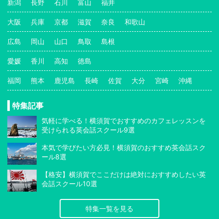
新潟
長野
石川
富山
福井
大阪
兵庫
京都
滋賀
奈良
和歌山
広島
岡山
山口
鳥取
島根
愛媛
香川
高知
徳島
福岡
熊本
鹿児島
長崎
佐賀
大分
宮崎
沖縄
特集記事
気軽に学べる！横須賀でおすすめのカフェレッスンを
受けられる英会話スクール9選
本気で学びたい方必見！横須賀のおすすめ英会話スク
ール8選
【格安】横須賀でここだけは絶対におすすめしたい英
会話スクール10選
特集一覧を見る