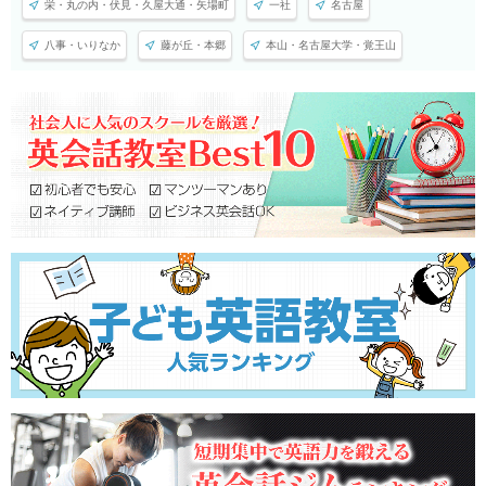
栄・丸の内・伏見・久屋大通・矢場町
一社
名古屋
八事・いりなか
藤が丘・本郷
本山・名古屋大学・覚王山