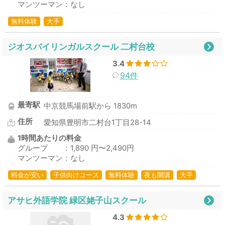
マンツーマン：なし
無料体験
大手
ジオスバイリンガルスクール 二村台校
3.4
94件
最寄駅
中京競馬場前駅から 1830m
住所
愛知県豊明市二村台1丁目28-14
1時間あたりの料金
グループ ：1,890 円〜2,490円
マンツーマン：なし
料金が安い
子供向けコース
無料体験
夜も開講
大手
アサヒ外語学院 緑区姥子山スクール
4.3