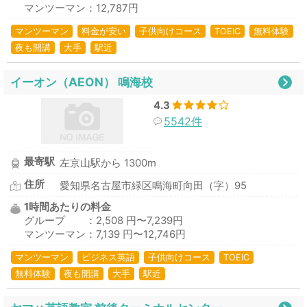
マンツーマン：12,787円
マンツーマン
料金が安い
子供向けコース
TOEIC
無料体験
夜も開講
大手
駅近
イーオン（AEON） 鳴海校
4.3
5542件
最寄駅
左京山駅から 1300m
住所
愛知県名古屋市緑区鳴海町向田（字）95
1時間あたりの料金
グループ ：2,508 円〜7,239円
マンツーマン：7,139 円〜12,746円
マンツーマン
ビジネス英語
子供向けコース
TOEIC
無料体験
夜も開講
大手
駅近