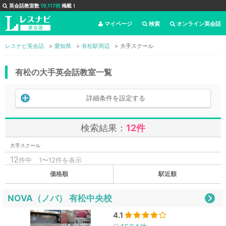
英会話教室数
19,117校
掲載！
マイページ
検索
オンライン英会話
レスナビ英会話
愛知県
有松駅周辺
大手スクール
有松の大手英会話教室一覧
詳細条件を設定する
検索結果：
12件
大手スクール
12
件中
1〜12件を表示
価格順
駅近順
NOVA（ノバ） 有松中央校
4.1