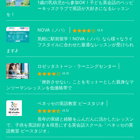
1歳の乳幼児から参加OK！子ども英会話のペッピ
ーキッズクラブで英語が大好きになるレッスン
を！
NOVA（ノバ）
(4.1)
気軽に駅前留学！NOVA（ノバ）なら様々なライ
フスタイルに合わせた最適なレッスンが受けられ
ます♪
ロゼッタストーン・ラーニングセンター
(4.3)
「挫折させない」ことをモットーとした親身なマ
ンツーマンレッスンを低価格帯で
ベネッセの英語教室 ビースタジオ
(4.5)
長年の実績と経験をふんだんに活かしたレッスン
で、子供を英語好き＆得意にする英会話スクール「ベネッセの英
語教室 ビースタジオ」