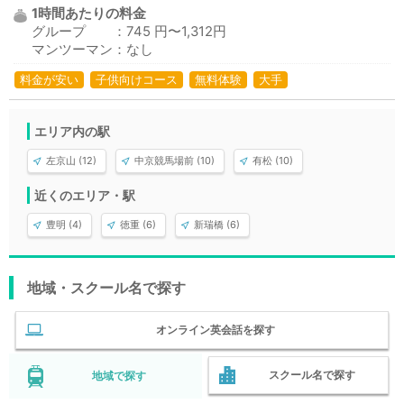
1時間あたりの料金
グループ ：745 円〜1,312円
マンツーマン：なし
料金が安い
子供向けコース
無料体験
大手
エリア内の駅
左京山 (12)
中京競馬場前 (10)
有松 (10)
近くのエリア・駅
豊明 (4)
徳重 (6)
新瑞橋 (6)
地域・スクール名で探す
オンライン英会話を探す
スクール名で探す
地域で探す