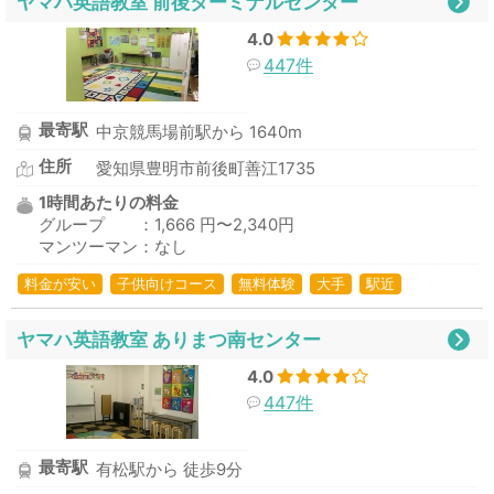
ヤマハ英語教室 前後ターミナルセンター
4.0
447件
最寄駅
中京競馬場前駅から 1640m
住所
愛知県豊明市前後町善江1735
1時間あたりの料金
グループ ：1,666 円〜2,340円
マンツーマン：なし
料金が安い
子供向けコース
無料体験
大手
駅近
ヤマハ英語教室 ありまつ南センター
4.0
447件
最寄駅
有松駅から 徒歩9分