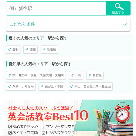
検索する
こだわり条件
近くの人気のエリア・駅から探す
豊明
徳重
新瑞橋
愛知県の人気のエリア・駅から探す
栄・丸の内・伏見・久屋大通・矢場町
一社
名古屋
八事・いりなか
藤が丘・本郷
本山・名古屋大学・覚王山