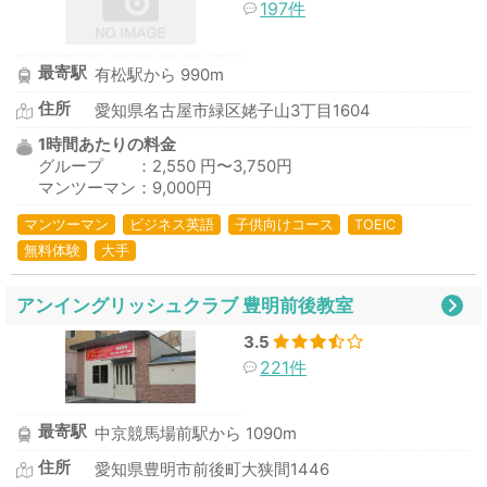
197件
最寄駅
有松駅から 990m
住所
愛知県名古屋市緑区姥子山3丁目1604
1時間あたりの料金
グループ ：2,550 円〜3,750円
マンツーマン：9,000円
マンツーマン
ビジネス英語
子供向けコース
TOEIC
無料体験
大手
アンイングリッシュクラブ 豊明前後教室
3.5
221件
最寄駅
中京競馬場前駅から 1090m
住所
愛知県豊明市前後町大狭間1446