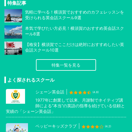
特集記事
気軽に学べる！横須賀でおすすめのカフェレッスンを
受けられる英会話スクール9選
本気で学びたい方必見！横須賀のおすすめ英会話スク
ール8選
【格安】横須賀でここだけは絶対におすすめしたい英
会話スクール10選
特集一覧を見る
よく探されるスクール
シェーン英会話
(4.8)
1977年に創業して以来、月謝制でネイティブ講
師による”本当”の英語の指導を続けている信頼と
実績の「シェーン英会話」
ペッピーキッズクラブ
(4.2)