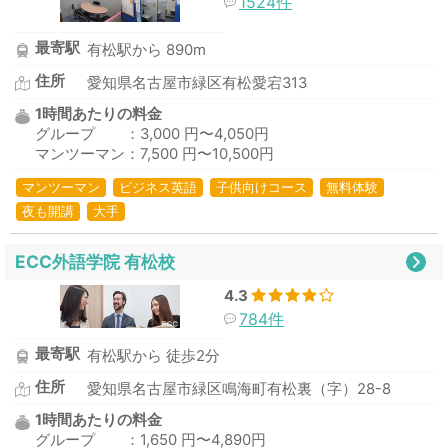
1524件
最寄駅
有松駅から 890m
住所
愛知県名古屋市緑区有松愛宕313
1時間あたりの料金
グループ ：3,000 円〜4,050円
マンツーマン：7,500 円〜10,500円
マンツーマン
ビジネス英語
子供向けコース
無料体験
夜も開講
大手
ECC外語学院 有松校
4.3
784件
最寄駅
有松駅から 徒歩2分
住所
愛知県名古屋市緑区鳴海町有松裏（字）28-8
1時間あたりの料金
グループ ：1,650 円〜4,890円