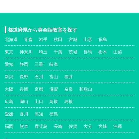
都道府県から英会話教室を探す
北海道
青森
岩手
秋田
宮城
山形
福島
東京
神奈川
埼玉
千葉
茨城
群馬
栃木
山梨
愛知
静岡
三重
岐阜
新潟
長野
石川
富山
福井
大阪
兵庫
京都
滋賀
奈良
和歌山
広島
岡山
山口
鳥取
島根
愛媛
香川
高知
徳島
福岡
熊本
鹿児島
長崎
佐賀
大分
宮崎
沖縄