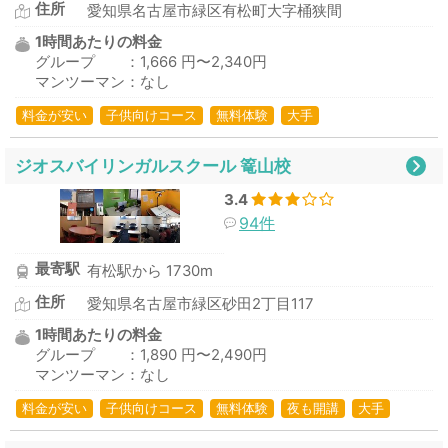
住所
愛知県名古屋市緑区有松町大字桶狭間
1時間あたりの料金
グループ ：1,666 円〜2,340円
マンツーマン：なし
料金が安い
子供向けコース
無料体験
大手
ジオスバイリンガルスクール 篭山校
3.4
94件
最寄駅
有松駅から 1730m
住所
愛知県名古屋市緑区砂田2丁目117
1時間あたりの料金
グループ ：1,890 円〜2,490円
マンツーマン：なし
料金が安い
子供向けコース
無料体験
夜も開講
大手