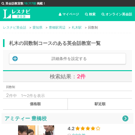
英会話教室数
19,117校
掲載！
マイページ
検索
オンライン英会話
レスナビ英会話
愛知県
豊橋駅周辺
札木駅
回数制
札木の回数制コースのある英会話教室一覧
詳細条件を設定する
検索結果：
2件
回数制
2
件中
1〜2件を表示
価格順
駅近順
アミティー 豊橋校
4.2