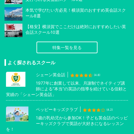
本気で学びたい方必見！横須賀のおすすめ英会話スク
ール8選
【格安】横須賀でここだけは絶対におすすめしたい英
会話スクール10選
特集一覧を見る
よく探されるスクール
シェーン英会話
(4.8)
1977年に創業して以来、月謝制でネイティブ講
師による”本当”の英語の指導を続けている信頼と
実績の「シェーン英会話」
ペッピーキッズクラブ
(4.2)
1歳の乳幼児から参加OK！子ども英会話のペッピ
ーキッズクラブで英語が大好きになるレッスン
を！