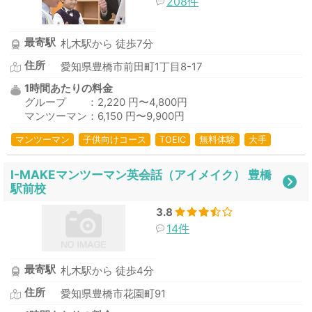
208件
最寄駅
札木駅から 徒歩7分
住所
愛知県豊橋市前田町1丁目8-17
1時間あたりの料金
グループ ：2,220 円〜4,800円
マンツーマン：6,150 円〜9,900円
マンツーマン
子供向けコース
TOEIC
無料体験
大手
I-MAKEマンツーマン英会話（アイメイク） 豊橋
駅前校
3.8
14件
最寄駅
札木駅から 徒歩4分
住所
愛知県豊橋市花園町91