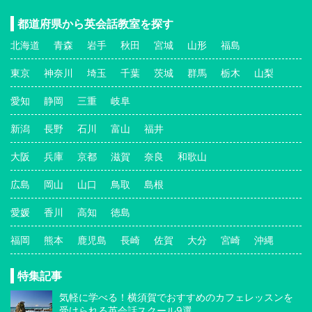
都道府県から英会話教室を探す
北海道
青森
岩手
秋田
宮城
山形
福島
東京
神奈川
埼玉
千葉
茨城
群馬
栃木
山梨
愛知
静岡
三重
岐阜
新潟
長野
石川
富山
福井
大阪
兵庫
京都
滋賀
奈良
和歌山
広島
岡山
山口
鳥取
島根
愛媛
香川
高知
徳島
福岡
熊本
鹿児島
長崎
佐賀
大分
宮崎
沖縄
特集記事
気軽に学べる！横須賀でおすすめのカフェレッスンを
受けられる英会話スクール9選