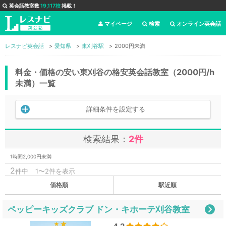
英会話教室数
19,117校
掲載！
マイページ
検索
オンライン英会話
レスナビ英会話
愛知県
東刈谷駅
2000円未満
料金・価格の安い東刈谷の格安英会話教室（2000円/h
未満）一覧
詳細条件を設定する
検索結果：
2件
1時間2,000円未満
2
件中
1〜2件を表示
価格順
駅近順
ペッピーキッズクラブ ドン・キホーテ刈谷教室