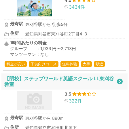
4.2
3434件
最寄駅
東刈谷駅から 徒歩5分
住所
愛知県刈谷市東刈谷町2丁目4-3
1時間あたりの料金
グループ ：1,936 円〜2,713円
マンツーマン：なし
料金が安い
子供向けコース
無料体験
大手
駅近
【閉校】ステップワールド英語スクール LL東刈谷
教室
3.5
322件
最寄駅
東刈谷駅から 890m
住所
愛知県知立市谷田町北屋下