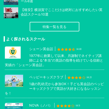
ール8選
【格安】横須賀でここだけは絶対におすすめしたい英
会話スクール10選
特集一覧を見る
よく探されるスクール
シェーン英会話
(4.8)
1977年に創業して以来、月謝制でネイティブ講
師による”本当”の英語の指導を続けている信頼と
実績の「シェーン英会話」
ペッピーキッズクラブ
(4.2)
1歳の乳幼児から参加OK！子ども英会話のペッピ
ーキッズクラブで英語が大好きになるレッスン
を！
NOVA（ノバ）
(4.1)