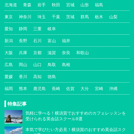
北海道
青森
岩手
秋田
宮城
山形
福島
東京
神奈川
埼玉
千葉
茨城
群馬
栃木
山梨
愛知
静岡
三重
岐阜
新潟
長野
石川
富山
福井
大阪
兵庫
京都
滋賀
奈良
和歌山
広島
岡山
山口
鳥取
島根
愛媛
香川
高知
徳島
福岡
熊本
鹿児島
長崎
佐賀
大分
宮崎
沖縄
特集記事
気軽に学べる！横須賀でおすすめのカフェレッスンを
受けられる英会話スクール9選
本気で学びたい方必見！横須賀のおすすめ英会話スク