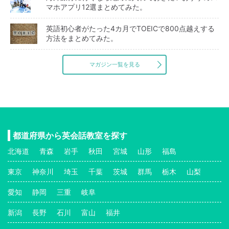
マホアプリ12選まとめてみた。
英語初心者がたった4カ月でTOEICで800点越えする
方法をまとめてみた。
マガジン一覧を見る
都道府県から英会話教室を探す
北海道
青森
岩手
秋田
宮城
山形
福島
東京
神奈川
埼玉
千葉
茨城
群馬
栃木
山梨
愛知
静岡
三重
岐阜
新潟
長野
石川
富山
福井