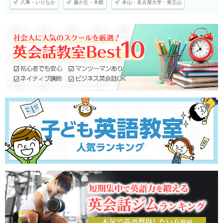
八事・いりなか
藤が丘・本郷
本山・名古屋大学・覚王山