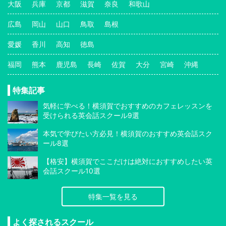
大阪
兵庫
京都
滋賀
奈良
和歌山
広島
岡山
山口
鳥取
島根
愛媛
香川
高知
徳島
福岡
熊本
鹿児島
長崎
佐賀
大分
宮崎
沖縄
特集記事
気軽に学べる！横須賀でおすすめのカフェレッスンを
受けられる英会話スクール9選
本気で学びたい方必見！横須賀のおすすめ英会話スク
ール8選
【格安】横須賀でここだけは絶対におすすめしたい英
会話スクール10選
特集一覧を見る
よく探されるスクール