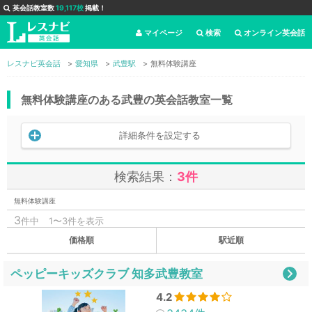
英会話教室数
19,117校
掲載！
マイページ
検索
オンライン英会話
レスナビ英会話
愛知県
武豊駅
無料体験講座
無料体験講座のある武豊の英会話教室一覧
詳細条件を設定する
検索結果：
3件
無料体験講座
3
件中
1〜3件を表示
価格順
駅近順
ペッピーキッズクラブ 知多武豊教室
4.2