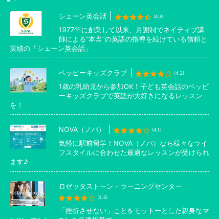
シェーン英会話
(4.8)
1977年に創業して以来、月謝制でネイティブ講
師による”本当”の英語の指導を続けている信頼と
実績の「シェーン英会話」
ペッピーキッズクラブ
(4.2)
1歳の乳幼児から参加OK！子ども英会話のペッピ
ーキッズクラブで英語が大好きになるレッスン
を！
NOVA（ノバ）
(4.1)
気軽に駅前留学！NOVA（ノバ）なら様々なライ
フスタイルに合わせた最適なレッスンが受けられ
ます♪
ロゼッタストーン・ラーニングセンター
(4.3)
「挫折させない」ことをモットーとした親身なマ