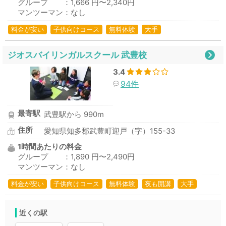
グループ ：1,666 円〜2,340円
マンツーマン：なし
料金が安い
子供向けコース
無料体験
大手
ジオスバイリンガルスクール 武豊校
3.4
94件
最寄駅
武豊駅から 990m
住所
愛知県知多郡武豊町迎戸（字）155-33
1時間あたりの料金
グループ ：1,890 円〜2,490円
マンツーマン：なし
料金が安い
子供向けコース
無料体験
夜も開講
大手
近くの駅