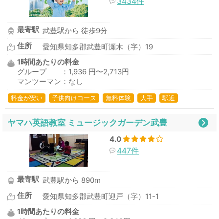
3434件
最寄駅
武豊駅から 徒歩9分
住所
愛知県知多郡武豊町瀬木（字）19
1時間あたりの料金
グループ ：1,936 円〜2,713円
マンツーマン：なし
料金が安い
子供向けコース
無料体験
大手
駅近
ヤマハ英語教室 ミュージックガーデン武豊
4.0
447件
最寄駅
武豊駅から 890m
住所
愛知県知多郡武豊町迎戸（字）11-1
1時間あたりの料金