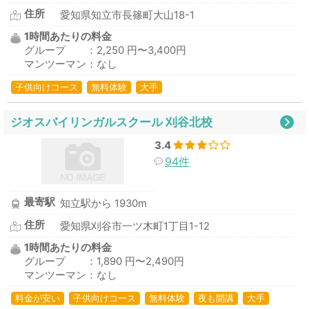
住所
愛知県知立市長篠町大山18-1
1時間あたりの料金
グループ ：2,250 円〜3,400円
マンツーマン：なし
子供向けコース
無料体験
大手
ジオスバイリンガルスクール 刈谷北校
3.4
94件
最寄駅
知立駅から 1930m
住所
愛知県刈谷市一ツ木町1丁目1-12
1時間あたりの料金
グループ ：1,890 円〜2,490円
マンツーマン：なし
料金が安い
子供向けコース
無料体験
夜も開講
大手