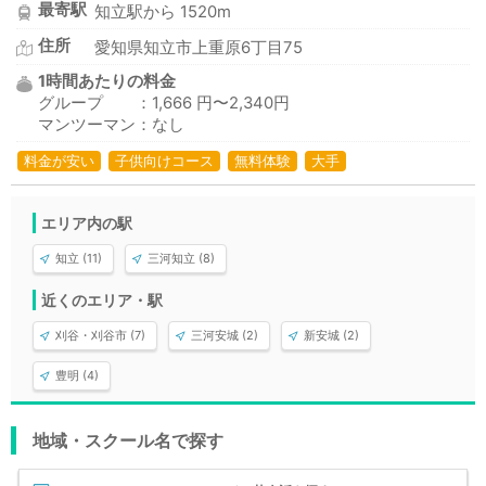
最寄駅
知立駅から 1520m
住所
愛知県知立市上重原6丁目75
1時間あたりの料金
グループ ：1,666 円〜2,340円
マンツーマン：なし
料金が安い
子供向けコース
無料体験
大手
エリア内の駅
知立 (11)
三河知立 (8)
近くのエリア・駅
刈谷・刈谷市 (7)
三河安城 (2)
新安城 (2)
豊明 (4)
地域・スクール名で探す