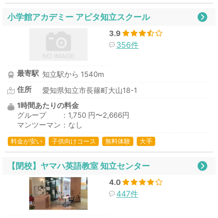
小学館アカデミー アピタ知立スクール
3.9
356件
最寄駅
知立駅から 1540m
住所
愛知県知立市長篠町大山18-1
1時間あたりの料金
グループ ：1,750 円〜2,666円
マンツーマン：なし
料金が安い
子供向けコース
無料体験
大手
【閉校】ヤマハ英語教室 知立センター
4.0
447件