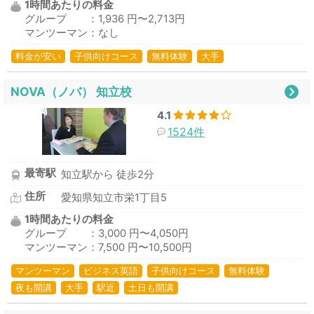
1時間あたりの料金
グループ ：1,936 円〜2,713円
マンツーマン：なし
料金が安い
子供向けコース
無料体験
大手
NOVA（ノバ） 知立校
4.1
1524件
最寄駅
知立駅から 徒歩2分
住所
愛知県知立市栄1丁目5
1時間あたりの料金
グループ ：3,000 円〜4,050円
マンツーマン：7,500 円〜10,500円
マンツーマン
ビジネス英語
子供向けコース
無料体験
夜も開講
大手
駅近
土日も開講