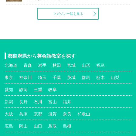
マガジン一覧を見る
都道府県から英会話教室を探す
北海道
青森
岩手
秋田
宮城
山形
福島
東京
神奈川
埼玉
千葉
茨城
群馬
栃木
山梨
愛知
静岡
三重
岐阜
新潟
長野
石川
富山
福井
大阪
兵庫
京都
滋賀
奈良
和歌山
広島
岡山
山口
鳥取
島根