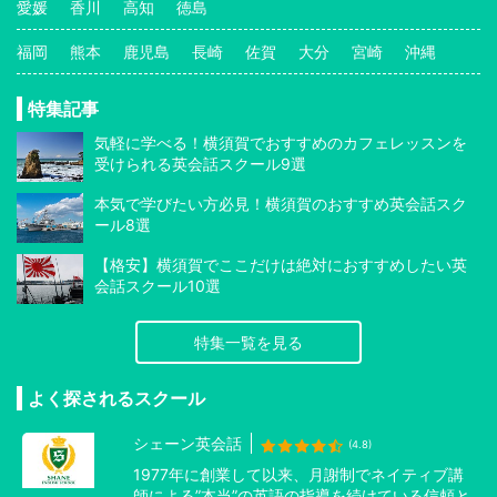
愛媛
香川
高知
徳島
福岡
熊本
鹿児島
長崎
佐賀
大分
宮崎
沖縄
特集記事
気軽に学べる！横須賀でおすすめのカフェレッスンを
受けられる英会話スクール9選
本気で学びたい方必見！横須賀のおすすめ英会話スク
ール8選
【格安】横須賀でここだけは絶対におすすめしたい英
会話スクール10選
特集一覧を見る
よく探されるスクール
シェーン英会話
(4.8)
1977年に創業して以来、月謝制でネイティブ講
師による”本当”の英語の指導を続けている信頼と