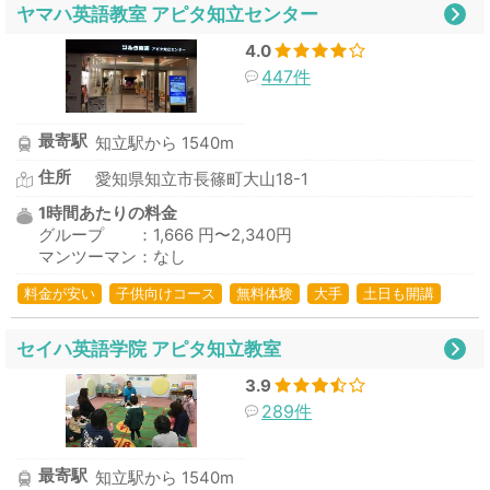
ヤマハ英語教室 アピタ知立センター
4.0
447件
最寄駅
知立駅から 1540m
住所
愛知県知立市長篠町大山18-1
1時間あたりの料金
グループ ：1,666 円〜2,340円
マンツーマン：なし
料金が安い
子供向けコース
無料体験
大手
土日も開講
セイハ英語学院 アピタ知立教室
3.9
289件
最寄駅
知立駅から 1540m