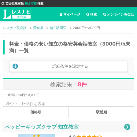
英会話教室数
19,117校
掲載！
マイページ
検索
オンライン英会話
レスナビ英会話
愛知県
知立駅周辺
2000円〜3000円
料金・価格の安い知立の格安英会話教室（3000円/h未
満）一覧
詳細条件を設定する
検索結果：
8件
1時間2,000円〜3,000円
8
件中
1〜8件を表示
価格順
駅近順
ペッピーキッズクラブ 知立教室