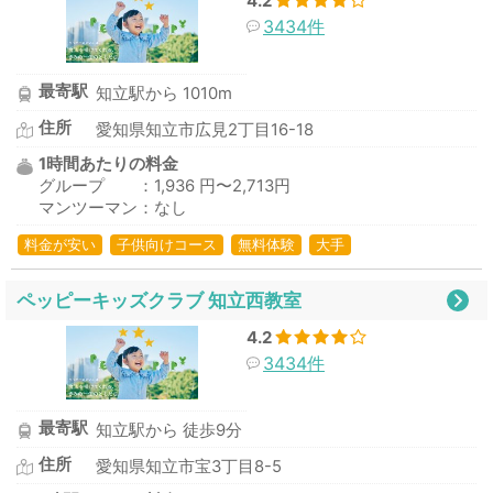
4.2
3434件
最寄駅
知立駅から 1010m
住所
愛知県知立市広見2丁目16-18
1時間あたりの料金
グループ ：1,936 円〜2,713円
マンツーマン：なし
料金が安い
子供向けコース
無料体験
大手
ペッピーキッズクラブ 知立西教室
4.2
3434件
最寄駅
知立駅から 徒歩9分
住所
愛知県知立市宝3丁目8-5