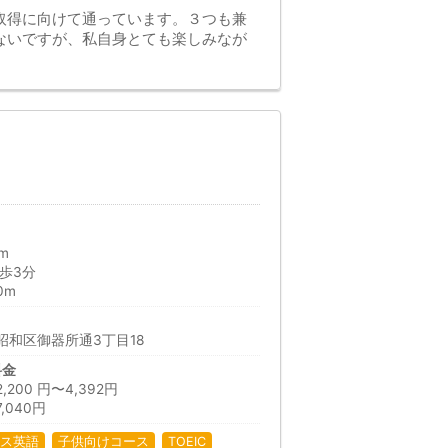
取得に向けて通っています。３つも兼
ないですが、私自身とても楽しみなが
m
歩3分
0m
昭和区御器所通3丁目18
料金
00 円〜4,392円
,040円
ス英語
子供向けコース
TOEIC