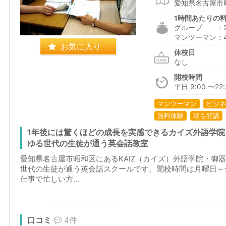
愛知県名古屋市昭
1時間あたりの
グループ ：2,7
マンツーマン：4,
お気に入り
休校日
なし
開校時間
平日 9:00 〜22:
マンツーマン
ビジネ
無料体験
朝も開講
1年後には驚くほどの成長を実感できるカイズ外語学
ゆる世代の生徒が通う英会話教室
愛知県名古屋市昭和区にあるKAIZ（カイズ）外語学院・御
世代の生徒が通う英会話スクールです。開校時間は月曜日～金
仕事で忙しい方...
口コミ
4件