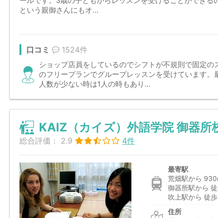
ールです。3歳の子どもからレッスンを受けることができる
という親御さんにもオ...
口コミ
1524件
ショップ店員をしているのでシフトが不規則で固定のス
のフリープランでグループレッスンを受けています。
人数が少ない時は1人の時もあり...
KAIZ（カイズ）外語学院 御器所
総合評価：
2.9
4件
最寄駅
荒畑駅から 930
御器所駅から 徒
吹上駅から 徒歩
住所