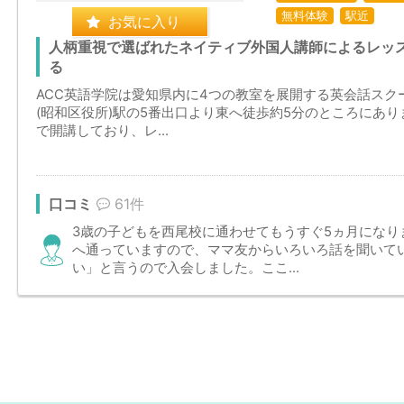
無料体験
駅近
お気に入り
人柄重視で選ばれたネイティブ外国人講師によるレッ
る
ACC英語学院は愛知県内に4つの教室を展開する英会話ス
(昭和区役所)駅の5番出口より東へ徒歩約5分のところにあ
で開講しており、レ...
口コミ
61件
3歳の子どもを西尾校に通わせてもうすぐ5ヵ月になり
へ通っていますので、ママ友からいろいろ話を聞いて
い」と言うので入会しました。ここ...