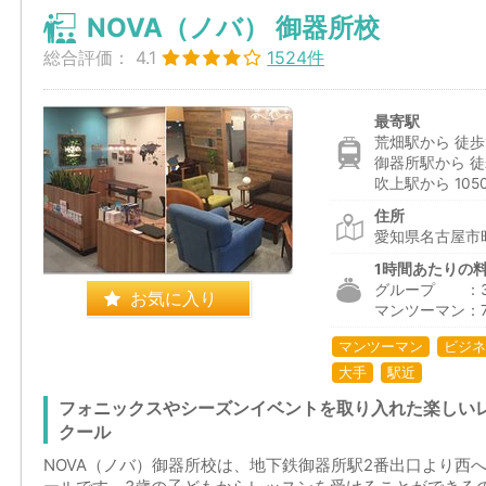
NOVA（ノバ） 御器所校
総合評価：
4.1
1524件
最寄駅
荒畑駅から 徒歩
御器所駅から 徒
吹上駅から 105
住所
愛知県名古屋市昭
1時間あたりの
グループ ：3,0
お気に入り
マンツーマン：7,5
マンツーマン
ビジネ
大手
駅近
フォニックスやシーズンイベントを取り入れた楽しい
クール
NOVA（ノバ）御器所校は、地下鉄御器所駅2番出口より西