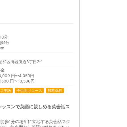
10分
歩1分
0m
和区御器所通3丁目2-1
料金
00 円〜4,050円
00 円〜10,500円
ス英語
子供向けコース
無料体験
レッスンで英語に親しめる英会話ス
へ徒歩1分の場所に立地する英会話スク