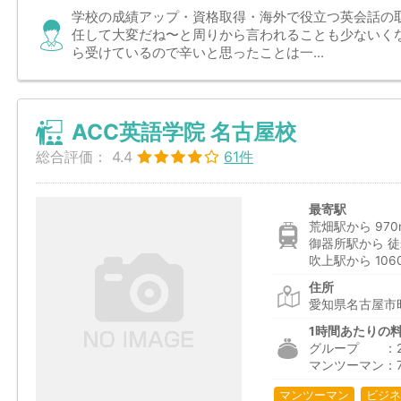
学校の成績アップ・資格取得・海外で役立つ英会話の
任して大変だね〜と周りから言われることも少ないく
ら受けているので辛いと思ったことは一...
ACC英語学院 名古屋校
総合評価：
4.4
61件
最寄駅
荒畑駅から 970
御器所駅から 徒
吹上駅から 106
住所
愛知県名古屋市
1時間あたりの
グループ ：2,2
マンツーマン：7
マンツーマン
ビジネ