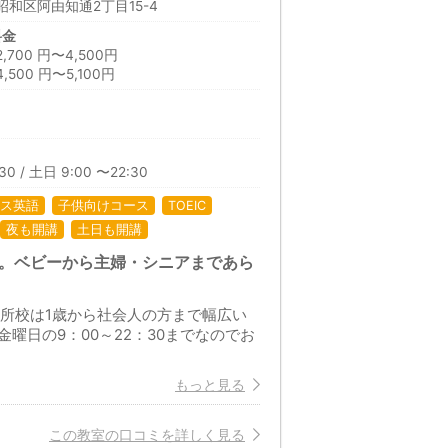
和区阿由知通2丁目15-4
料金
00 円〜4,500円
500 円〜5,100円
30 / 土日 9:00 〜22:30
ス英語
子供向けコース
TOEIC
夜も開講
土日も開講
院。ベビーから主婦・シニアまであら
器所校は1歳から社会人の方まで幅広い
曜日の9：00～22：30までなのでお
もっと見る
この教室の口コミを詳しく見る