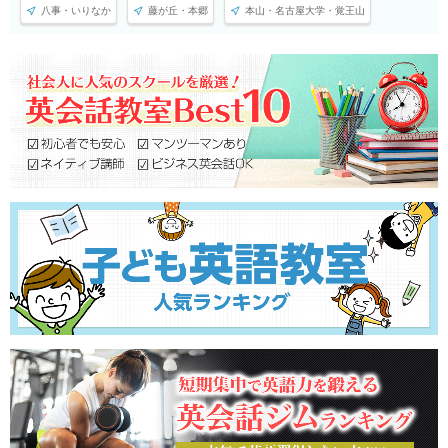
八事・いりなか
藤が丘・本郷
本山・名古屋大学・覚王山