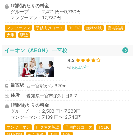
1時間あたりの料金
グループ ：2,421 円〜9,780円
マンツーマン：12,787円
マンツーマン
子供向けコース
TOEIC
無料体験
夜も開講
大手
駅近
イーオン（AEON） 一宮校
4.3
5542件
最寄駅
西一宮駅から 820m
住所
愛知県一宮市栄3丁目6-7
1時間あたりの料金
グループ ：2,508 円〜7,239円
マンツーマン：7,139 円〜12,746円
マンツーマン
ビジネス英語
子供向けコース
TOEIC
無料体験
夜も開講
大手
駅近