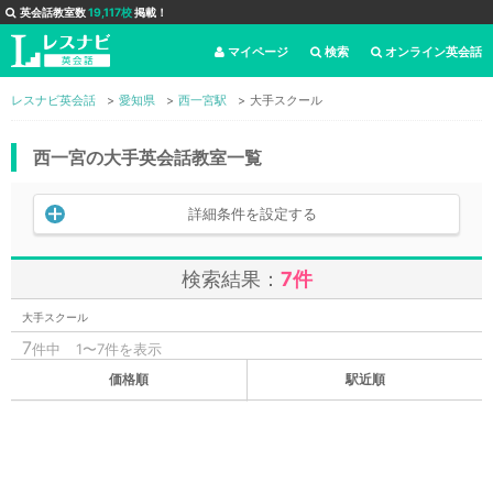
英会話教室数
19,117校
掲載！
マイページ
検索
オンライン英会話
レスナビ英会話
愛知県
西一宮駅
大手スクール
西一宮の大手英会話教室一覧
詳細条件を設定する
検索結果：
7件
大手スクール
7
件中
1〜7件を表示
価格順
駅近順