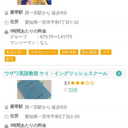
最寄駅
西一宮駅から 徒歩9分
住所
愛知県一宮市平和1丁目1-32
1時間あたりの料金
グループ ：675 円〜1,417円
マンツーマン：なし
料金が安い
子供向けコース
無料体験
朝も開講
大手
駅近
ウザワ英語教室 ケイ・イングリッシュスクール
3.1
10件
最寄駅
西一宮駅から 徒歩8分
住所
愛知県一宮市平和2丁目2-25
1時間あたりの料金