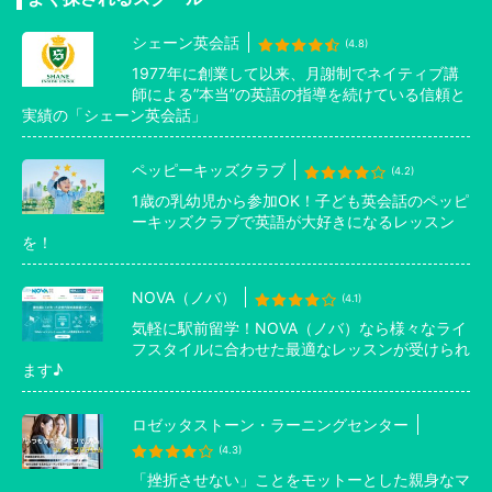
シェーン英会話
(4.8)
1977年に創業して以来、月謝制でネイティブ講
師による”本当”の英語の指導を続けている信頼と
実績の「シェーン英会話」
ペッピーキッズクラブ
(4.2)
1歳の乳幼児から参加OK！子ども英会話のペッピ
ーキッズクラブで英語が大好きになるレッスン
を！
NOVA（ノバ）
(4.1)
気軽に駅前留学！NOVA（ノバ）なら様々なライ
フスタイルに合わせた最適なレッスンが受けられ
ます♪
ロゼッタストーン・ラーニングセンター
(4.3)
「挫折させない」ことをモットーとした親身なマ