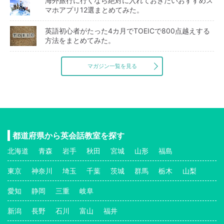
海外旅行に行くなら絶対に入れておきたいおすすめス
マホアプリ12選まとめてみた。
英語初心者がたった4カ月でTOEICで800点越えする
方法をまとめてみた。
マガジン一覧を見る
都道府県から英会話教室を探す
北海道
青森
岩手
秋田
宮城
山形
福島
東京
神奈川
埼玉
千葉
茨城
群馬
栃木
山梨
愛知
静岡
三重
岐阜
新潟
長野
石川
富山
福井