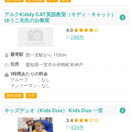
アルクKiddy CAT英語教室（キディ・キャット）
ゆうこ先生のお教室
4.0
298件
最寄駅
西一宮駅から 1100m
住所
愛知県一宮市今伊勢町本神戸
1時間あたりの料金
グループ ：なし
マンツーマン：なし
無料体験
大手
キッズデュオ（Kids Duo） Kids Duo 一宮
3.4
434件