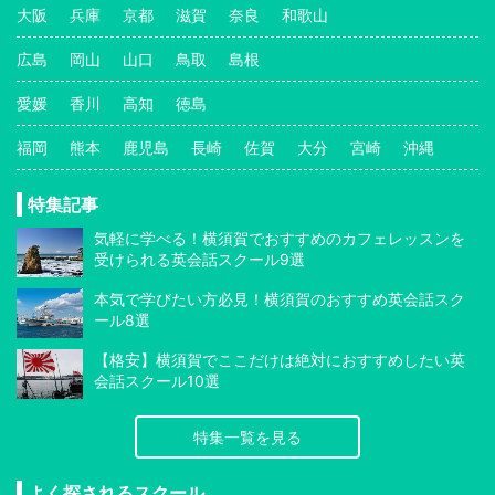
大阪
兵庫
京都
滋賀
奈良
和歌山
広島
岡山
山口
鳥取
島根
愛媛
香川
高知
徳島
福岡
熊本
鹿児島
長崎
佐賀
大分
宮崎
沖縄
特集記事
気軽に学べる！横須賀でおすすめのカフェレッスンを
受けられる英会話スクール9選
本気で学びたい方必見！横須賀のおすすめ英会話スク
ール8選
【格安】横須賀でここだけは絶対におすすめしたい英
会話スクール10選
特集一覧を見る
よく探されるスクール