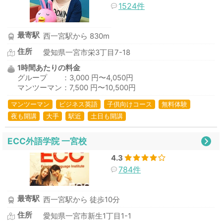
1524件
最寄駅
西一宮駅から 830m
住所
愛知県一宮市栄3丁目7-18
1時間あたりの料金
グループ ：3,000 円〜4,050円
マンツーマン：7,500 円〜10,500円
マンツーマン
ビジネス英語
子供向けコース
無料体験
夜も開講
大手
駅近
土日も開講
ECC外語学院 一宮校
4.3
784件
最寄駅
西一宮駅から 徒歩10分
住所
愛知県一宮市新生1丁目1-1