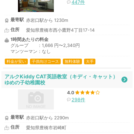
447件
最寄駅
赤岩口駅から 1230m
住所
愛知県豊橋市西小鷹野4丁目17-14
1時間あたりの料金
グループ ：1,666 円〜2,340円
マンツーマン：なし
料金が安い
子供向けコース
無料体験
大手
アルクKiddy CAT英語教室（キディ・キャット）
ゆめの子幼稚園校
4.0
298件
最寄駅
赤岩口駅から 2290m
住所
愛知県豊橋市岩崎町