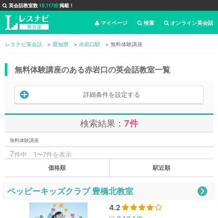
英会話教室数
19,117校
掲載！
マイページ
検索
オンライン英会話
レスナビ英会話
愛知県
赤岩口駅
無料体験講座
無料体験講座のある赤岩口の英会話教室一覧
詳細条件を設定する
検索結果：
7件
無料体験講座
7
件中
1〜7件を表示
価格順
駅近順
ペッピーキッズクラブ 豊橋北教室
4.2