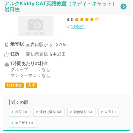
アルクKiddy CAT英語教室（キディ・キャット）
岩田校
4.0
298件
最寄駅
赤岩口駅から 1370m
住所
愛知県豊橋市中岩田
1時間あたりの料金
グループ ：なし
マンツーマン：なし
無料体験
大手
近くの駅
井原 (8)
運動公園前 (4)
競輪場前 (5)
東田 (1)
東田坂上 (1)