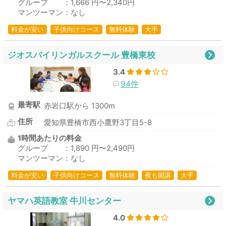
グループ ：1,666 円〜2,340円
マンツーマン：なし
料金が安い
子供向けコース
無料体験
大手
ジオスバイリンガルスクール 豊橋東校
3.4
94件
最寄駅
赤岩口駅から 1300m
住所
愛知県豊橋市西小鷹野3丁目5-8
1時間あたりの料金
グループ ：1,890 円〜2,490円
マンツーマン：なし
料金が安い
子供向けコース
無料体験
夜も開講
大手
ヤマハ英語教室 牛川センター
4.0