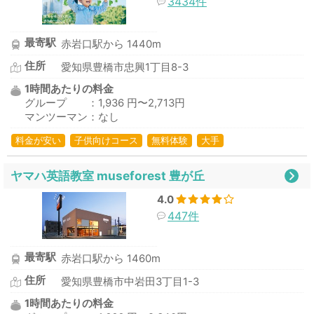
3434件
最寄駅
赤岩口駅から 1440m
住所
愛知県豊橋市忠興1丁目8-3
1時間あたりの料金
グループ ：1,936 円〜2,713円
マンツーマン：なし
料金が安い
子供向けコース
無料体験
大手
ヤマハ英語教室 museforest 豊が丘
4.0
447件
最寄駅
赤岩口駅から 1460m
住所
愛知県豊橋市中岩田3丁目1-3
1時間あたりの料金