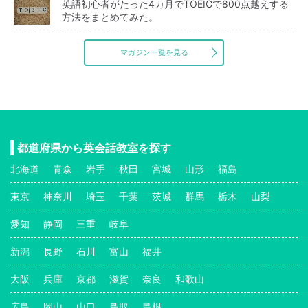
英語初心者がたった4カ月でTOEICで800点越えする
方法をまとめてみた。
マガジン一覧を見る
都道府県から英会話教室を探す
北海道
青森
岩手
秋田
宮城
山形
福島
東京
神奈川
埼玉
千葉
茨城
群馬
栃木
山梨
愛知
静岡
三重
岐阜
新潟
長野
石川
富山
福井
大阪
兵庫
京都
滋賀
奈良
和歌山
広島
岡山
山口
鳥取
島根