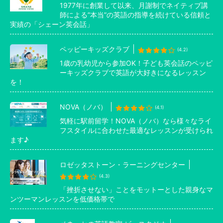
1977年に創業して以来、月謝制でネイティブ講
師による”本当”の英語の指導を続けている信頼と
実績の「シェーン英会話」
ペッピーキッズクラブ
(4.2)
1歳の乳幼児から参加OK！子ども英会話のペッピ
ーキッズクラブで英語が大好きになるレッスン
を！
NOVA（ノバ）
(4.1)
気軽に駅前留学！NOVA（ノバ）なら様々なライ
フスタイルに合わせた最適なレッスンが受けられ
ます♪
ロゼッタストーン・ラーニングセンター
(4.3)
「挫折させない」ことをモットーとした親身なマ
ンツーマンレッスンを低価格帯で